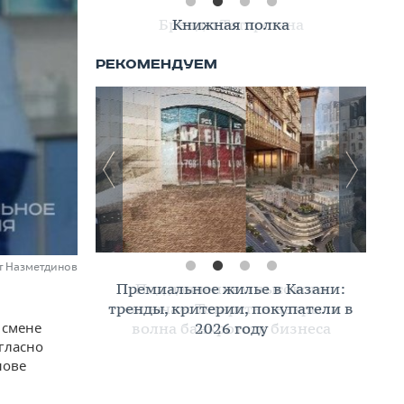
Книжная полка
ат Назметдинов
Премиальное жилье в Казани:
тренды, критерии, покупатели в
2026 году
 смене
гласно
нове