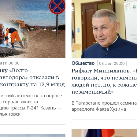
Общество
авг, 00:00
03 авг, 00:00
ку «Волго-
Рифкат Минниханов: «
автодора» отказали в
говорили, что незаме
 контракту на 12,9 млрд
людей нет, но, к сожал
незаменимый»
овский автомост» на пороге
 сорвал заказ на
В Татарстане прошел семина
цию трассы Р‑241 Казань —
археолога Фаяза Хузина
льяновск