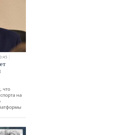
0:45
ет
й
, что
спорта на
о
платформы