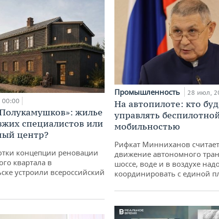
Промышленность
28 июл, 2
00:00
На автопилоте: кто буд
«Полукамушков»: жилье
управлять беспилотно
зжих специалистов или
мобильностью
ный центр?
Рифкат Минниханов считает
отки концепции реновации
движение автономного тран
ого квартала в
шоссе, воде и в воздухе над
ске устроили всероссийский
координировать с единой 