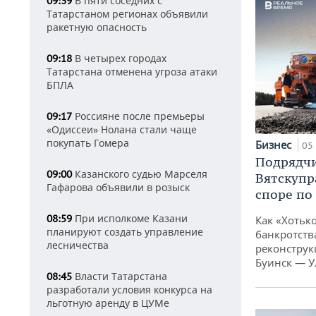
В пяти соседних с
09:39
Татарстаном регионах объявили
ракетную опасность
В четырех городах
09:18
Татарстана отменена угроза атаки
БПЛА
Россияне после премьеры
09:17
«Одиссеи» Нолана стали чаще
покупать Гомера
Бизнес
05 
Подрядчи
Казанского судью Марселя
09:00
Вятскупр
Гафарова объявили в розыск
споре по
При исполкоме Казани
08:59
Как «Хотьк
планируют создать управление
банкротства
лесничества
реконструк
Буинск — У
Власти Татарстана
08:45
разработали условия конкурса на
льготную аренду в ЦУМе