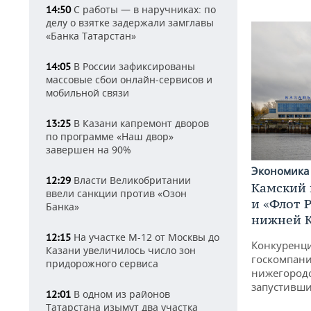
С работы — в наручниках: по
14:50
делу о взятке задержали замглавы
«Банка Татарстан»
В России зафиксированы
14:05
массовые сбои онлайн-сервисов и
мобильной связи
В Казани капремонт дворов
13:25
по программе «Наш двор»
завершен на 90%
Экономик
Власти Великобритании
12:29
Камский 
ввели санкции против «Озон
и «Флот 
Банка»
нижней 
На участке М-12 от Москвы до
12:15
Конкуренци
Казани увеличилось число зон
госкомпани
придорожного сервиса
нижегородс
запустивши
В одном из районов
12:01
Татарстана изымут два участка