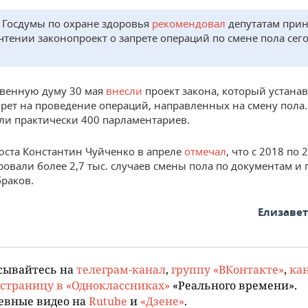
 Госдумы по охране здоровья
рекомендовал
депутатам прин
чтении законопроект о запрете операций по смене пола сег
твенную думу 30 мая
внесли
проект закона, который устана
рет на проведение операций, направленных на смену пола
али практически 400 парламентариев.
ста Константин Чуйченко в апреле
отмечал
, что с 2018 по 
ровали более 2,7 тыс. случаев смены пола по документам и 
браков.
Елизаве
сывайтесь на
телеграм-канал
,
группу «ВКонтакте»
,
кан
страницу в «Одноклассниках»
«Реального времени».
евные видео на
Rutube
и
«Дзене»
.