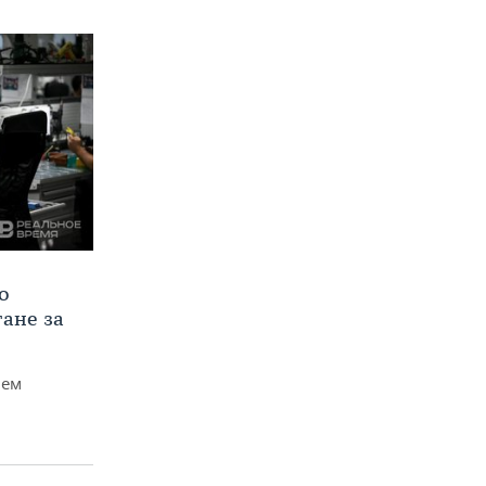
о
тане за
чем