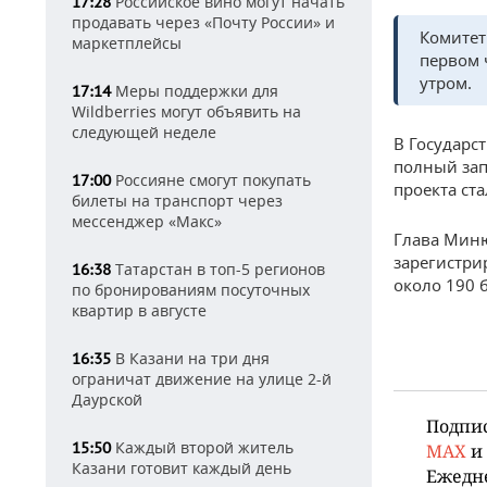
Российское вино могут начать
17:28
продавать через «Почту России» и
Комитет
маркетплейсы
первом 
утром.
Меры поддержки для
17:14
Wildberries могут объявить на
следующей неделе
В Государс
полный зап
Россияне смогут покупать
17:00
проекта ст
билеты на транспорт через
мессенджер «Макс»
Глава Миню
зарегистри
Татарстан в топ-5 регионов
16:38
около 190 
по бронированиям посуточных
квартир в августе
В Казани на три дня
16:35
ограничат движение на улице 2-й
Даурской
Подпи
Каждый второй житель
15:50
MAX
и
Казани готовит каждый день
Ежедн