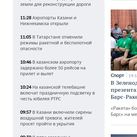
земли для реконструкции дороги
Аэропорты Казани и
11:28
Нижнекамска открыли
В Татарстане отменили
11:05
режимы ракетной и беспилотной
опасности
В казанском аэропорту
10:46
задержано более 50 рейсов на
прилет и вылет
Спорт
19:
В Зелено
На казанской телебашне
10:24
презента
включат праздничную подсветку в
Барс-Рак
честь юбилея РТРС
«Ракета» б
В Казани включили сирены
09:57
Барс» на ме
воздушной тревоги, жителей
просят пройти в укрытия