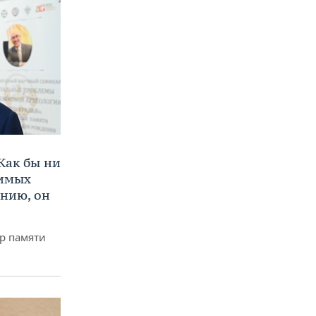
Как бы ни
нимых
ению, он
р памяти