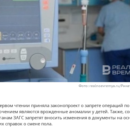
Фото: realnoevremya.ru/Рин
первом чтении приняла законопроект о запрете операций по
ючением являются врожденные аномалии у детей. Также, со
рганам ЗАГС запретят вносить изменения в документы на ос
х справок о смене пола.