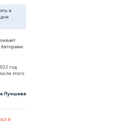
ять в
одня
вливает
. Авторами
2022 год
после этого
та Пуншева
ал в