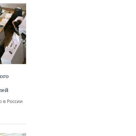
ого
лей
о в России