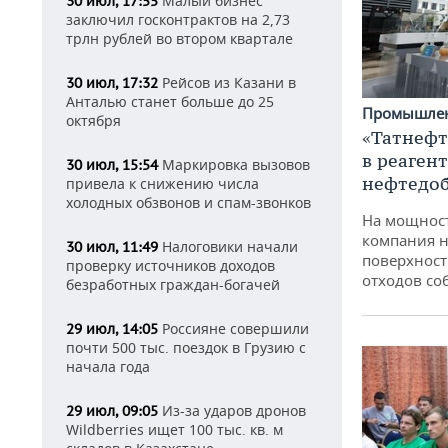
Малый бизнес
30 июл, 17:55
заключил госконтрактов на 2,73
трлн рублей во втором квартале
Рейсов из Казани в
30 июл, 17:32
Анталью станет больше до 25
Промышле
октября
«Татнефт
в реаген
Маркировка вызовов
30 июл, 15:54
нефтедо
привела к снижению числа
холодных обзвонов и спам-звонков
На мощнос
компания н
Налоговики начали
30 июл, 11:49
поверхност
проверку источников доходов
отходов со
безработных граждан-богачей
Россияне совершили
29 июл, 14:05
почти 500 тыс. поездок в Грузию с
начала года
Из-за ударов дронов
29 июл, 09:05
Wildberries ищет 100 тыс. кв. м