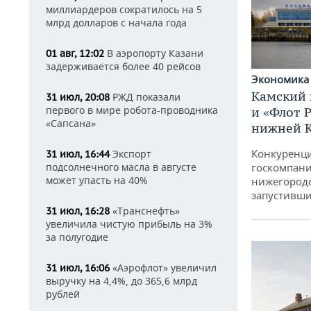
миллиардеров сократилось на 5
млрд долларов с начала года
В аэропорту Казани
01 авг, 12:02
задерживается более 40 рейсов
Экономик
Камский 
РЖД показали
31 июл, 20:08
первого в мире робота-проводника
и «Флот 
«Сапсана»
нижней 
Конкуренци
Экспорт
31 июл, 16:44
госкомпани
подсолнечного масла в августе
может упасть на 40%
нижегородс
запустивши
«Транснефть»
31 июл, 16:28
увеличила чистую прибыль на 3%
за полугодие
«Аэрофлот» увеличил
31 июл, 16:06
выручку на 4,4%, до 365,6 млрд
рублей