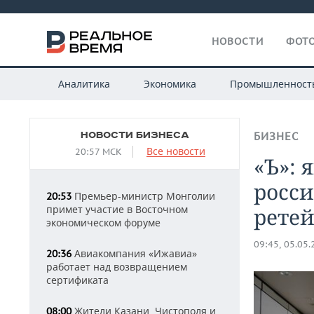
НОВОСТИ
ФОТО
Аналитика
Экономика
Промышленност
НОВОСТИ БИЗНЕСА
БИЗНЕС
Все новости
20:57 МСК
«Ъ»: 
росс
Премьер-министр Монголии
20:53
примет участие в Восточном
рете
экономическом форуме
09:45, 05.05
Авиакомпания «Ижавиа»
20:36
работает над возвращением
сертификата
Жители Казани, Чистополя и
08:00