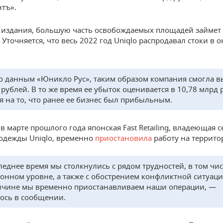
тъ».
издания, большую часть освобождаемых площадей займет 
s. Уточняется, что весь 2022 год Uniqlo распродавал стоки в 
о данным «Юникло Рус», таким образом компания смогла 
 рублей. В то же время ее убыток оценивается в 10,78 млрд 
я на то, что ранее ее бизнес был прибыльным.
в марте прошлого года японская Fast Retailing, владеющая 
одежды Uniqlo, временно
приостановила
работу на террито
леднее время мы столкнулись с рядом трудностей, в том чис
онном уровне, а также с обострением конфликтной ситуаци
ичине мы временно приостанавливаем наши операции, —
ось в сообщении.