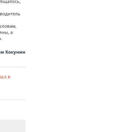
ообщалось,
оводитель
 словам,
ины, а
ы.
м Кокунин
ал в