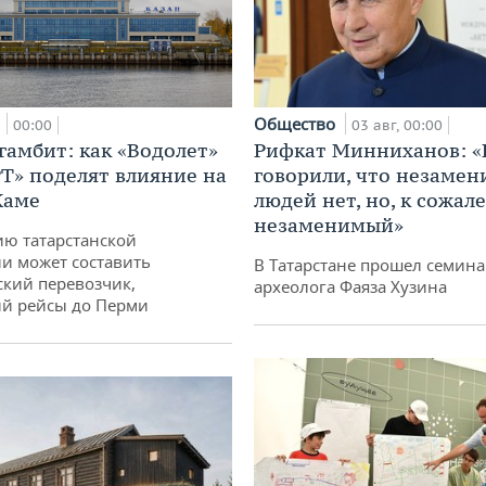
а
Общество
00:00
03 авг, 00:00
гамбит: как «Водолет»
Рифкат Минниханов: «
РТ» поделят влияние на
говорили, что незаме
Каме
людей нет, но, к сожал
незаменимый»
ю татарстанской
и может составить
В Татарстане прошел семина
кий перевозчик,
археолога Фаяза Хузина
й рейсы до Перми