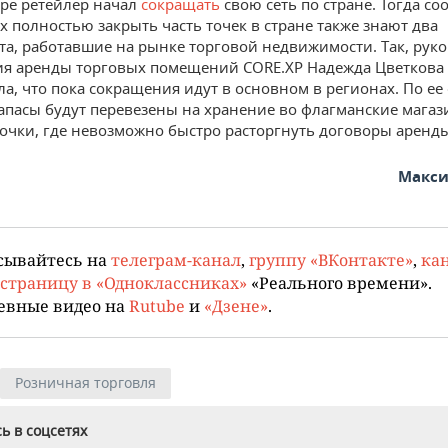
бре ретейлер начал
сокращать
свою сеть по стране. Тогда с
ах полностью закрыть часть точек в стране также знают два
та, работавшие на рынке торговой недвижимости. Так, рук
я аренды торговых помещений CORE.XP Надежда Цветкова
ла, что пока сокращения идут в основном в регионах. По ее
апасы будут перевезены на хранение во флагманские магаз
 точки, где невозможно быстро расторгнуть договоры аренд
Макси
сывайтесь на
телеграм-канал
,
группу «ВКонтакте»
,
кан
страницу в «Одноклассниках»
«Реального времени».
евные видео на
Rutube
и
«Дзене»
.
Розничная торговля
ь в соцсетях