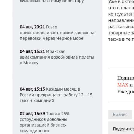
«Ижавиа» частному инвестору
Уже в октя
что о план
консультан
направлени
рассказыва
Fesco
04 авг, 20:21
приостанавливает прием заявок на
товарные з
перевозки через Черное море
также в те
Иракская
04 авг, 15:21
авиакомпания возобновила полеты
в Москву
Подпи
MAX
и
Каждый месяц в
04 авг, 15:13
Ежедн
России прекращают работу 12—15
тысяч компаний
Только 25%
02 авг, 16:59
Бизнес
сотрудников довольны
организацией бизнес-
Поделитес
командировок