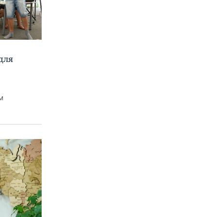
для
м