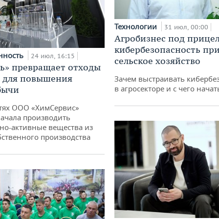
Технологии
31 июл, 00:00
Агробизнес под прицел
кибербезопасность при
нность
24 июл, 16:15
сельское хозяйство
ь» превращает отходы
т для повышения
Зачем выстраивать кибербе
в агросекторе и с чего начат
бычи
тях ООО «ХимСервис»
ачала производить
но-активные вещества из
бственного производства