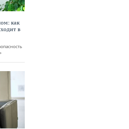
ом: как
ходит в
зопасность
ь