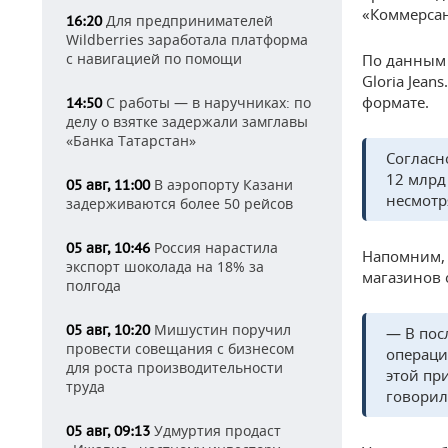
«Коммерсан
Для предпринимателей
16:20
Wildberries заработала платформа
с навигацией по помощи
По данным 
Gloria Jean
формате.
С работы — в наручниках: по
14:50
делу о взятке задержали замглавы
«Банка Татарстан»
Согласн
12 млрд
В аэропорту Казани
05 авг, 11:00
несмотр
задерживаются более 50 рейсов
Россия нарастила
05 авг, 10:46
Напомним, 
экспорт шоколада на 18% за
магазинов 
полгода
Мишустин поручил
05 авг, 10:20
— В пос
провести совещания с бизнесом
операци
для роста производительности
этой пр
труда
говорил
Удмуртия продаст
05 авг, 09:13