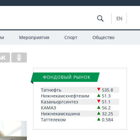
EN
ии
Мероприятия
Спорт
Общество
ФОНДОВЫЙ РЫНОК
Татнефть
535.8
Нижнекамскнефтехим
51.3
Казаньоргсинтез
51.1
КАМАЗ
56.2
Нижнекамскшина
32.25
Таттелеком
0.584