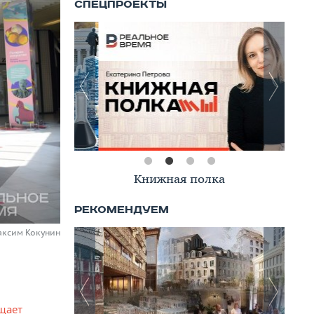
Книжная полка
аксим Кокунин
щает