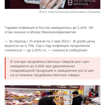
НЕФТЕХИМИЯ
РОЗНИЧНАЯ ТОРГОВЛЯ
НОВОСТИ ТЕХНОЛОГИЙ
МЕРОПРИЯТИЯ
НЕФТЬ
Фото: realnoevremya.ru/Елизавета Пуншева
ТРАНСПОРТ
IT
НОВОСТИ МЕРОПРИЯТИЙ
СПОРТ
ОПК
Годовая инфляция в России замедлилась до 2,42%. Об
УСЛУГИ
МЕДИА
ВЫЕЗДНАЯ РЕДАКЦИЯ
НОВОСТИ СПОРТА
ОБЩЕСТВО
этом сказано в обзоре Минэкономразвития.
ЭНЕРГЕТИКА
ТЕЛЕКОММУНИКАЦИИ
БИЗНЕС-БРАНЧИ
ФУТБОЛ
НОВОСТИ ОБЩЕСТВА
ФОТОГАЛЕРЕЯ
— За период с 25 апреля по 2 мая 2023 г. (8 дней) цены
выросли на 0,19%. Год к году инфляция продолжила
снижаться — до 2,42% г/г, — сказано в сообщении.
ONLINE-КОНФЕРЕНЦИИ
ХОККЕЙ
ВЛАСТЬ
СЮЖЕТЫ
В секторе продовольственных товаров рост цен
ОТКРЫТАЯ ЛЕКЦИЯ
БАСКЕТБОЛ
ИНФРАСТРУКТУРА
СПРАВОЧНИК
замедлился до 0,06% при удешевлении
плодоовощной продукции и замедлении роста цен
ВОЛЕЙБОЛ
ИСТОРИЯ
СПИСОК ПЕРСОН
ПОЛНАЯ ВЕРСИЯ
на остальные продовольственные товары.
КИБЕРСПОРТ
КУЛЬТУРА
СПИСОК КОМПАНИЙ
ФИГУРНОЕ КАТАНИЕ
МЕДИЦИНА