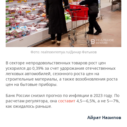
ВОДНЫЕ ВИДЫ СПОРТА
ОБРАЗОВАНИЕ
ХОККЕЙ С МЯЧОМ
ПРОИСШЕСТВИЯ
Фото: realnoevremya.ru/Динар Фатыхов
В секторе непродовольственных товаров рост цен
ускорился до 0,39% за счет удорожания отечественных
легковых автомобилей, сезонного роста цен на
строительные материалы, а также возобновления роста
цен на бытовые приборы.
Банк России снизил прогноз по инфляции в 2023 году. По
расчетам регулятора, она
составит
4,5—6,5%, а не 5—7%,
как ожидалось раньше.
Айрат Назипов