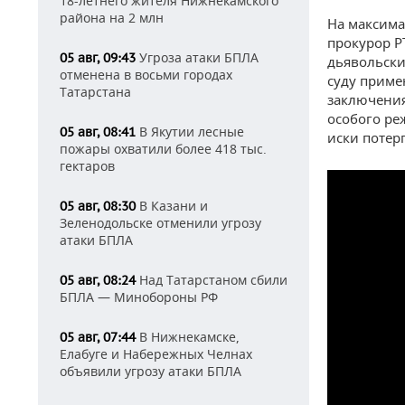
18-летнего жителя Нижнекамского
района на 2 млн
На максима
прокурор Р
Угроза атаки БПЛА
05 авг, 09:43
дьявольски
отменена в восьми городах
суду приме
Татарстана
заключения
особого ре
В Якутии лесные
05 авг, 08:41
иски потер
пожары охватили более 418 тыс.
гектаров
В Казани и
05 авг, 08:30
Зеленодольске отменили угрозу
атаки БПЛА
Над Татарстаном сбили
05 авг, 08:24
БПЛА — Минобороны РФ
В Нижнекамске,
05 авг, 07:44
Елабуге и Набережных Челнах
объявили угрозу атаки БПЛА