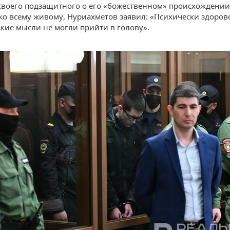
своего подзащитного о его «божественном» происхождении
ко всему живому, Нуриахметов заявил: «Психически здоров
акие мысли не могли прийти в голову».