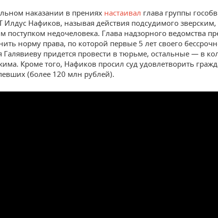
льном наказании в прениях
настаивал
глава группы гособ
Т Илдус Нафиков, называя действия подсудимого зверским,
м поступком недочеловека. Глава надзорного ведомства пр
нить норму права, по которой первые 5 лет своего бессроч
 Галявиеву придется провести в тюрьме, остальные — в к
жима. Кроме того, Нафиков просил суд удовлетворить граж
певших (более 120 млн рублей).