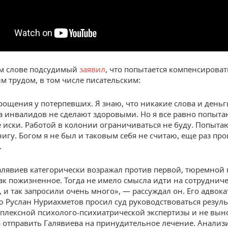
ем слове подсудимый
заявил
, что попытается компенсироват
м трудом, в том числе писательским:
ощения у потерпевших. Я знаю, что никакие слова и деньг
а инвалидов не сделают здоровыми. Но я все равно попыта
е иски. Работой в колонии ограничиваться не буду. Попыта
нигу. Богом я не был и таковым себя не считаю, еще раз пр
.
алявиев категорически возражал против первой, тюремной 
так пожизненное. Тогда не имело смысла идти на сотрудниче
 и так запросили очень много», — рассуждал он. Его адвока
 Руслан Нуриахметов просил суд руководствоваться резул
плексной психолого-психиатрической экспертизы и не вын
а отправить Галявиева на принудительное лечение. Анализ