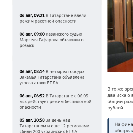
В Татарстане ввели
06 авг, 09:21
режим ракетной опасности
Казанского судью
06 авг, 09:00
Марселя Гафарова объявили в
розыск
В четырех городах
06 авг, 08:14
Закамья Татарстана объявлена
угроза атаки БПЛА
В то же вр
два иска о
В Татарстане с 06.05
06 авг, 06:52
общий разм
мск действует режим беспилотной
опасности
рублей.
За день над
05 авг, 20:58
На фина
Татарстаном и еще 12 регионами
обстрел
сбили 200 украинских БПЛА