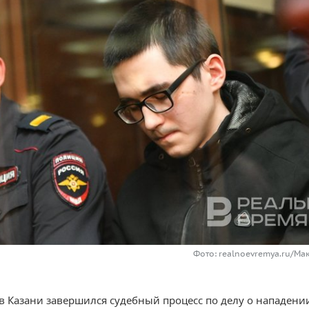
Фото: realnoevremya.ru/Ма
 в Казани завершился судебный процесс по делу о нападени