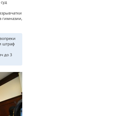
 суд
 взрывчатки
а гимназии,
 вопреки
и штраф
ч до 3