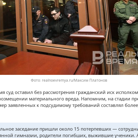
Фото: realnoevremya.ru/Максим Платонов
емя суд оставил без рассмотрения гражданский иск исполком
 возмещении материального вреда. Напомним, на стадии п
ер заявленных к подсудимому требований составлял более
льное заседание пришли около 15 потерпевших — сотрудн
янной гимназии, родители погибших, выжившие ученики. 