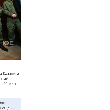
а Казани и
рений
 120 млн
ики
А еще —