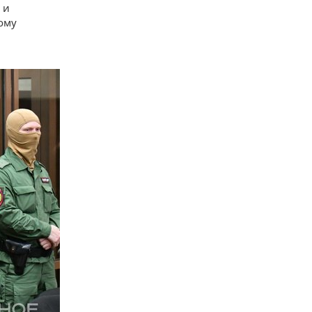
 и
ому