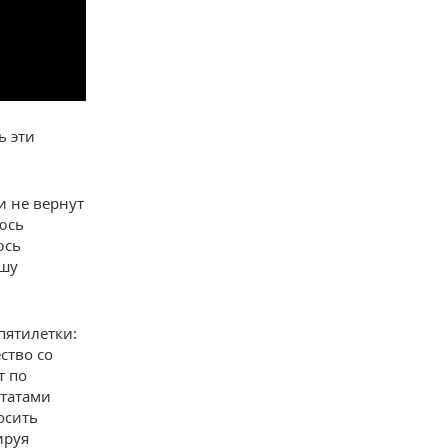
ь эти
и не вернут
юсь
юсь
ошу
пятилетки:
ство со
т по
ьтатами
осить
ируя