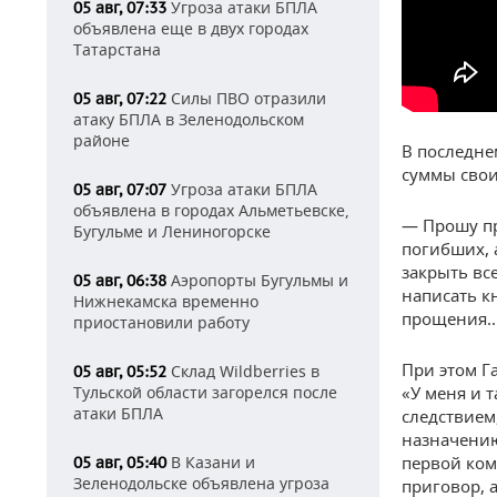
Угроза атаки БПЛА
05 авг, 07:33
объявлена еще в двух городах
Татарстана
Силы ПВО отразили
05 авг, 07:22
атаку БПЛА в Зеленодольском
районе
В последн
суммы свои
Угроза атаки БПЛА
05 авг, 07:07
объявлена в городах Альметьевске,
— Прошу пр
Бугульме и Лениногорске
погибших, 
закрыть вс
Аэропорты Бугульмы и
05 авг, 06:38
написать к
Нижнекамска временно
прощения..
приостановили работу
При этом Г
Склад Wildberries в
05 авг, 05:52
Тульской области загорелся после
«У меня и 
атаки БПЛА
следствием,
назначению
В Казани и
первой ком
05 авг, 05:40
Зеленодольске объявлена угроза
приговор, 