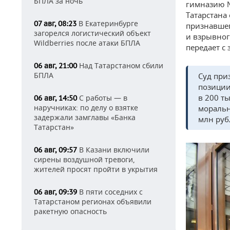
БПЛА за ночь
гимназию №
Татарстана
В Екатеринбурге
07 авг, 08:23
признавшег
загорелся логистический объект
и взрывног
Wildberries после атаки БПЛА
передает с
Над Татарстаном сбили
06 авг, 21:00
БПЛА
Суд при
позиции
в 200 т
С работы — в
06 авг, 14:50
наручниках: по делу о взятке
моральн
задержали замглавы «Банка
млн руб
Татарстан»
В Казани включили
06 авг, 09:57
сирены воздушной тревоги,
жителей просят пройти в укрытия
В пяти соседних с
06 авг, 09:39
Татарстаном регионах объявили
ракетную опасность