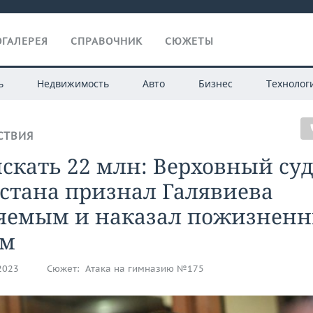
ГАЛЕРЕЯ
СПРАВОЧНИК
СЮЖЕТЫ
ь
Недвижимость
Авто
Бизнес
Технолог
СТВИЯ
скать 22 млн: Верховный суд
стана признал Галявиева
яемым и наказал пожизнен
ом
.2023
Сюжет:
Атака на гимназию №175