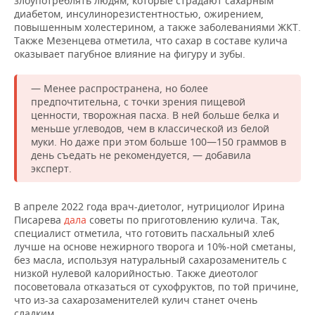
злоупотреблять людям, которые страдают сахарным
ВОДНЫЕ ВИДЫ СПОРТА
ОБРАЗОВАНИЕ
диабетом, инсулинорезистентностью, ожирением,
повышенным холестерином, а также заболеваниями ЖКТ.
ХОККЕЙ С МЯЧОМ
ПРОИСШЕСТВИЯ
Также Мезенцева отметила, что сахар в составе кулича
оказывает пагубное влияние на фигуру и зубы.
— Менее распространена, но более
предпочтительна, с точки зрения пищевой
ценности, творожная пасха. В ней больше белка и
меньше углеводов, чем в классической из белой
муки. Но даже при этом больше 100—150 граммов в
день съедать не рекомендуется, — добавила
эксперт.
В апреле 2022 года врач-диетолог, нутрициолог Ирина
Писарева
дала
советы по приготовлению кулича. Так,
специалист отметила, что готовить пасхальный хлеб
лучше на основе нежирного творога и 10%-ной сметаны,
без масла, используя натуральный сахарозаменитель c
низкой нулевой калорийностью. Также диеотолог
посоветовала отказаться от сухофруктов, по той причине,
что из-за сахарозаменителей кулич станет очень
сладким.