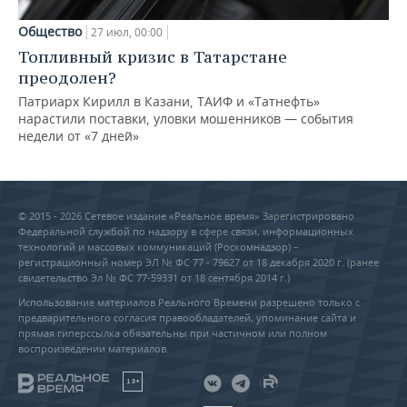
Общество
27 июл, 00:00
Топливный кризис в Татарстане
преодолен?
Патриарх Кирилл в Казани, ТАИФ и «Татнефть»
нарастили поставки, уловки мошенников — события
недели от «7 дней»
© 2015 - 2026 Сетевое издание «Реальное время» Зарегистрировано
Федеральной службой по надзору в сфере связи, информационных
технологий и массовых коммуникаций (Роскомнадзор) –
регистрационный номер ЭЛ № ФС 77 - 79627 от 18 декабря 2020 г. (ранее
свидетельство Эл № ФС 77-59331 от 18 сентября 2014 г.)
Использование материалов Реального Времени разрешено только с
предварительного согласия правообладателей, упоминание сайта и
прямая гиперссылка обязательны при частичном или полном
воспроизведении материалов.
18+