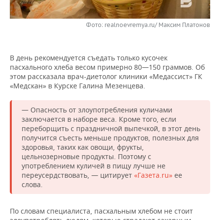
НЕФТЕХИМИЯ
РОЗНИЧНАЯ ТОРГОВЛЯ
НОВОСТИ ТЕХНОЛОГИЙ
МЕРОПРИЯТИЯ
НЕФТЬ
Фото: realnoevremya.ru/ Максим Платонов
ТРАНСПОРТ
IT
НОВОСТИ МЕРОПРИЯТИЙ
СПОРТ
ОПК
В день рекомендуется съедать только кусочек
УСЛУГИ
МЕДИА
ВЫЕЗДНАЯ РЕДАКЦИЯ
НОВОСТИ СПОРТА
ОБЩЕСТВО
пасхального хлеба весом примерно 80—150 граммов. Об
ЭНЕРГЕТИКА
этом рассказала врач-диетолог клиники «Медассист» ГК
ТЕЛЕКОММУНИКАЦИИ
БИЗНЕС-БРАНЧИ
ФУТБОЛ
НОВОСТИ ОБЩЕСТВА
«Медскан» в Курске Галина Мезенцева.
ФОТОГАЛЕРЕЯ
ONLINE-КОНФЕРЕНЦИИ
ХОККЕЙ
ВЛАСТЬ
СЮЖЕТЫ
— Опасность от злоупотребления куличами
заключается в наборе веса. Кроме того, если
переборщить с праздничной выпечкой, в этот день
ОТКРЫТАЯ ЛЕКЦИЯ
БАСКЕТБОЛ
ИНФРАСТРУКТУРА
СПРАВОЧНИК
получится съесть меньше продуктов, полезных для
здоровья, таких как овощи, фрукты,
ВОЛЕЙБОЛ
ИСТОРИЯ
СПИСОК ПЕРСОН
ПОЛНАЯ ВЕРСИЯ
цельнозерновые продукты. Поэтому с
употреблением куличей в пищу лучше не
переусердствовать, — цитирует
«Газета.ru»
ее
КИБЕРСПОРТ
КУЛЬТУРА
СПИСОК КОМПАНИЙ
слова.
ФИГУРНОЕ КАТАНИЕ
МЕДИЦИНА
По словам специалиста, пасхальным хлебом не стоит