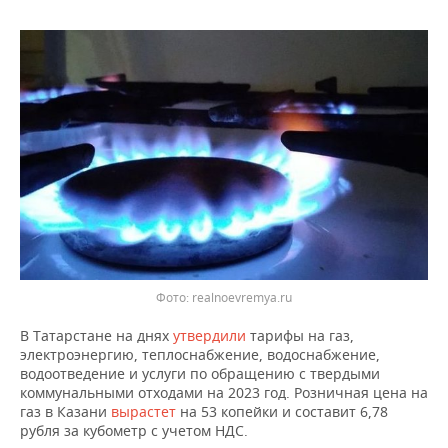
ВОДНЫЕ ВИДЫ СПОРТА
ОБРАЗОВАНИЕ
ХОККЕЙ С МЯЧОМ
ПРОИСШЕСТВИЯ
Фото: realnoevremya.ru
В Татарстане на днях
утвердили
тарифы на газ,
электроэнергию, теплоснабжение, водоснабжение,
водоотведение и услуги по обращению с твердыми
коммунальными отходами на 2023 год. Розничная цена на
газ в Казани
вырастет
на 53 копейки и составит 6,78
рубля за кубометр с учетом НДС.