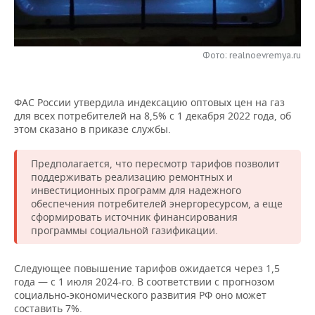
НЕФТЕХИМИЯ
РОЗНИЧНАЯ ТОРГОВЛЯ
НОВОСТИ ТЕХНОЛОГИЙ
МЕРОПРИЯТИЯ
НЕФТЬ
Фото: realnoevremya.ru
ТРАНСПОРТ
IT
НОВОСТИ МЕРОПРИЯТИЙ
СПОРТ
ОПК
УСЛУГИ
МЕДИА
ВЫЕЗДНАЯ РЕДАКЦИЯ
НОВОСТИ СПОРТА
ОБЩЕСТВО
ЭНЕРГЕТИКА
ФАС России утвердила индексацию оптовых цен на газ
для всех потребителей на 8,5% с 1 декабря 2022 года, об
ТЕЛЕКОММУНИКАЦИИ
БИЗНЕС-БРАНЧИ
ФУТБОЛ
НОВОСТИ ОБЩЕСТВА
ФОТОГАЛЕРЕЯ
этом сказано в приказе службы.
ONLINE-КОНФЕРЕНЦИИ
ХОККЕЙ
ВЛАСТЬ
СЮЖЕТЫ
Предполагается, что пересмотр тарифов позволит
поддерживать реализацию ремонтных и
ОТКРЫТАЯ ЛЕКЦИЯ
БАСКЕТБОЛ
ИНФРАСТРУКТУРА
СПРАВОЧНИК
инвестиционных программ для надежного
обеспечения потребителей энергоресурсом, а еще
сформировать источник финансирования
ВОЛЕЙБОЛ
ИСТОРИЯ
СПИСОК ПЕРСОН
ПОЛНАЯ ВЕРСИЯ
программы социальной газификации.
КИБЕРСПОРТ
КУЛЬТУРА
СПИСОК КОМПАНИЙ
Следующее повышение тарифов ожидается через 1,5
года — с 1 июля 2024-го. В соответствии с прогнозом
ФИГУРНОЕ КАТАНИЕ
МЕДИЦИНА
социально-экономического развития РФ оно может
составить 7%.