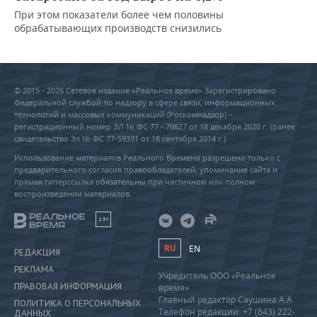
При этом показатели более чем половины
обрабатывающих производств снизились
© 2015 - 2026 Сетевое издание «Реальное время» Зарегистрировано
Федеральной службой по надзору в сфере связи, информационных
технологий и массовых коммуникаций (Роскомнадзор) –
регистрационный номер ЭЛ № ФС 77 - 79627 от 18 декабря 2020 г. (ранее
свидетельство Эл № ФС 77-59331 от 18 сентября 2014 г.)
Использование материалов Реального Времени разрешено только с
предварительного согласия правообладателей, упоминание сайта и
прямая гиперссылка обязательны при частичном или полном
воспроизведении материалов.
18+
RU
EN
РЕДАКЦИЯ
РЕКЛАМА
Учредитель ООО «Реальное
ПРАВОВАЯ ИНФОРМАЦИЯ
время»
Главный редактор Саушина А.А.
ПОЛИТИКА О ПЕРСОНАЛЬНЫХ
Телефон редакции: +7 (843) 222-
ДАННЫХ