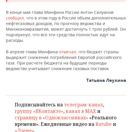
НЕФТЕХИМИЯ
РОЗНИЧНАЯ ТОРГОВЛЯ
НОВОСТИ ТЕХНОЛОГИЙ
МЕРОПРИЯТИЯ
В конце мая глава Минфина России Антон Силуанов
НЕФТЬ
сообщил,
что в этом году в России объем дополнительных
нефтегазовых доходов, по прогнозу ведомства и
ТРАНСПОРТ
IT
НОВОСТИ МЕРОПРИЯТИЙ
СПОРТ
ОПК
Минэкономразвития, может достигнуть 1 трлн рублей. Он
подчеркнул, что все эти средства полностью идут на
УСЛУГИ
МЕДИА
ВЫЕЗДНАЯ РЕДАКЦИЯ
НОВОСТИ СПОРТА
ОБЩЕСТВО
расходы.
ЭНЕРГЕТИКА
ТЕЛЕКОММУНИКАЦИИ
БИЗНЕС-БРАНЧИ
ФУТБОЛ
НОВОСТИ ОБЩЕСТВА
ФОТОГАЛЕРЕЯ
В апреле глава Минфина
отмечал,
что бюджет страны
выдержит снижение потребления Европой российского
газа. При расчете бюджета на будущие периоды
ONLINE-КОНФЕРЕНЦИИ
ХОККЕЙ
ВЛАСТЬ
СЮЖЕТЫ
ведомство учитывает снижение газовых поставок.
ОТКРЫТАЯ ЛЕКЦИЯ
БАСКЕТБОЛ
ИНФРАСТРУКТУРА
СПРАВОЧНИК
Татьяна Леухина
ВОЛЕЙБОЛ
ИСТОРИЯ
СПИСОК ПЕРСОН
ПОЛНАЯ ВЕРСИЯ
Подписывайтесь на
телеграм-канал
,
КИБЕРСПОРТ
КУЛЬТУРА
СПИСОК КОМПАНИЙ
группу «ВКонтакте»
,
канал в MAX
и
страницу в «Одноклассниках»
«Реального
ФИГУРНОЕ КАТАНИЕ
МЕДИЦИНА
времени». Ежедневные видео на
Rutube
и
«Дзене»
.