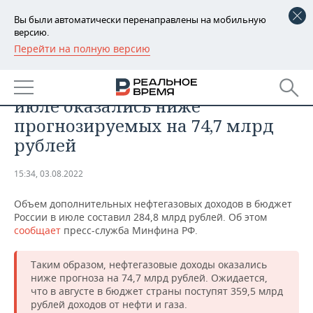
Вы были автоматически перенаправлены на мобильную
версию.
Перейти на полную версию
РЕГИОНЫ
ОБЩЕСТВО
Нефтегазовые доходы России в
БАШКОРТОСТАН
НОВОСТИ
июле оказались ниже
ТАТАРСТАН
АНАЛИТИКА
прогнозируемых на 74,7 млрд
рублей
УДМУРТИЯ
НОВОСТИ АНАЛИТИКИ
ЭКОНОМИКА
15:34, 03.08.2022
ДЕКЛАРАЦИИ О ДОХОДАХ
НОВОСТИ ЭКОНОМИКИ
ПРОМЫШЛЕННОСТЬ
Объем дополнительных нефтегазовых доходов в бюджет
КОРОЛИ ГОСЗАКАЗА ПФО
ФИНАНСЫ
НОВОСТИ
НЕДВИЖИМОСТЬ
России в июле составил 284,8 млрд рублей. Об этом
ПРОМЫШЛЕННОСТИ
сообщает
пресс-служба Минфина РФ.
ВУЗЫ ТАТАРСТАНА
БАНКИ
НОВОСТИ НЕДВИЖИМОСТИ
АВТО
АГРОПРОМ
Таким образом, нефтегазовые доходы оказались
КОМУ ПРИНАДЛЕЖАТ
БЮДЖЕТ
НОВОСТИ АВТО
БИЗНЕС
ниже прогноза на 74,7 млрд рублей. Ожидается,
ТОРГОВЫЕ ЦЕНТРЫ
МАШИНОСТРОЕНИЕ
что в августе в бюджет страны поступят 359,5 млрд
ТАТАРСТАНА
рублей доходов от нефти и газа.
ИНВЕСТИЦИИ
НОВОСТИ БИЗНЕСА
ТЕХНОЛОГИИ