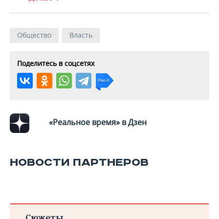
ВОДНЫЕ ВИДЫ СПОРТА
ОБРАЗОВАНИЕ
ХОККЕЙ С МЯЧОМ
ПРОИСШЕСТВИЯ
Общество
Власть
Поделитесь в соцсетях
«Реальное время» в Дзен
НОВОСТИ ПАРТНЕРОВ
Сюжеты