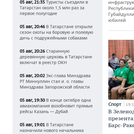
Туристы съездили в
инфраструк
05 авг, 21:35
Татарстан около 1,5 млн раз за
Республики
первое полугодие
Губайдулли
юбилей
В Татарстане открыли
05 авг, 20:46
сезон охоты на боровую и полевую
дичь с подружейными собаками
Старинную
05 авг, 20:26
деревянную церковь в Татарстане
включат в реестр ОКН
Экс-глава Минздрава
05 авг, 20:02
РТ Миннуллин стал и. о. главы
Минздрава Запорожской области
В конце октября одна
05 авг, 19:30
Спорт
19:
авиакомпания возобновит прямые
В Зелено
рейсы Казань — Дубай
презента
Барс-Рак
В Татарстане
05 авг, 19:01
назначили нового начальника