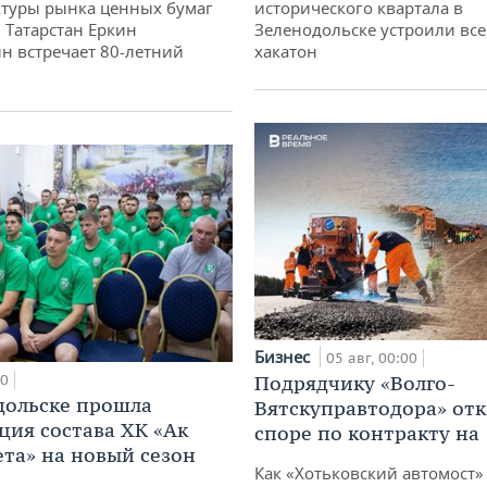
туры рынка ценных бумаг
исторического квартала в
 Татарстан Еркин
Зеленодольске устроили вс
н встречает 80-летний
хакатон
Бизнес
05 авг, 00:00
10
Подрядчику «Волго-
дольске прошла
Вятскуправтодора» отк
ция состава ХК «Ак
споре по контракту на 
ета» на новый сезон
Как «Хотьковский автомост»