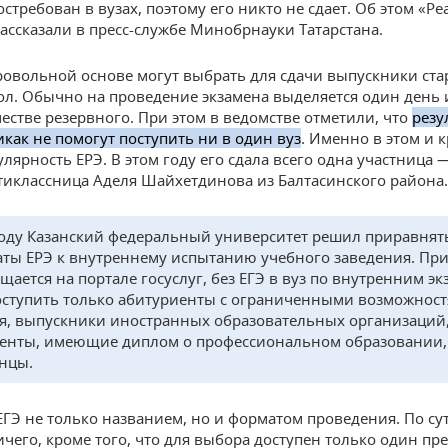
остребован в вузах, поэтому его никто не сдает. Об этом «Р
ассказали в пресс-службе Минобрнауки Татарстана.
ровольной основе могут выбрать для сдачи выпускники ст
ол. Обычно на проведение экзамена выделяется один день 
честве резервного. При этом в ведомстве отметили, что
резу
икак не помогут поступить ни в один вуз
. Именно в этом и к
лярность ЕРЭ. В этом году его сдала всего одна участница 
иклассница Аделя Шайхетдинова из Балтасинского района.
году Казанский федеральный университет решил приравнят
аты ЕРЭ к внутреннему испытанию учебного заведения. При
бщается на портале госуслуг, без ЕГЭ в вуз по внутренним э
оступить только абитуриенты с ограниченными возможнос
я, выпускники иностранных образовательных организаций
енты, имеющие диплом о профессиональном образовании,
нцы.
 ЕГЭ не только названием, но и форматом проведения. По су
ичего, кроме того, что для выбора доступен только один пр