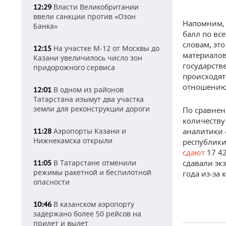
Власти Великобритании
12:29
ввели санкции против «Озон
Напомним, 
Банка»
балл по вс
словам, эт
На участке М-12 от Москвы до
12:15
материалов
Казани увеличилось число зон
государств
придорожного сервиса
происходят
отношению
В одном из районов
12:01
Татарстана изымут два участка
земли для реконструкции дороги
По сравнен
количеству
Аэропорты Казани и
аналитики
11:28
Нижнекамска открыли
республики
сдают
17 4
В Татарстане отменили
сдавали эк
11:05
режимы ракетной и беспилотной
года из-за
опасности
В казанском аэропорту
10:46
задержано более 50 рейсов на
прилет и вылет