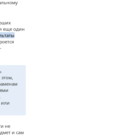
еальному
арших
и еще один
льтаты
роется
—
ь
 этом,
кзаменам
тями
,
 или
ти не
едмет и сам