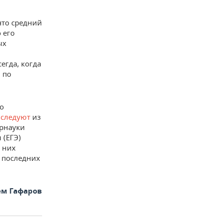
 что средний
 его
ых
егда, когда
 по
о
е
следуют
из
рнауки
 (ЕГЭ)
з них
 последних
ем Гафаров