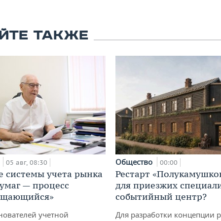
ЙТЕ ТАКЖЕ
а
Общество
05 авг, 08:30
00:00
е системы учета рынка
Рестарт «Полукамушко
умаг — процесс
для приезжих специал
ащающийся»
событийный центр?
нователей учетной
Для разработки концепции 