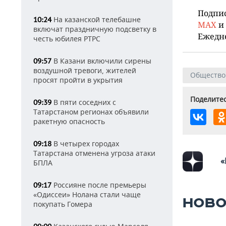
Подпи
На казанской телебашне
10:24
MAX
и
включат праздничную подсветку в
Ежедн
честь юбилея РТРС
В Казани включили сирены
09:57
воздушной тревоги, жителей
Общество
просят пройти в укрытия
Поделитес
В пяти соседних с
09:39
Татарстаном регионах объявили
ракетную опасность
В четырех городах
09:18
Татарстана отменена угроза атаки
«
БПЛА
Россияне после премьеры
09:17
«Одиссеи» Нолана стали чаще
НОВО
покупать Гомера