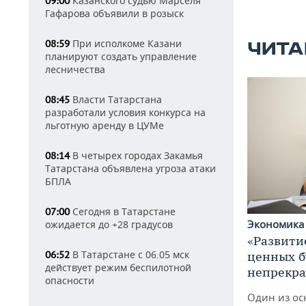
Казанского судью Марселя
09:00
Гафарова объявили в розыск
При исполкоме Казани
08:59
ЧИТА
планируют создать управление
лесничества
Власти Татарстана
08:45
разработали условия конкурса на
льготную аренду в ЦУМе
В четырех городах Закамья
08:14
Татарстана объявлена угроза атаки
БПЛА
Сегодня в Татарстане
07:00
Экономик
ожидается до +28 градусов
«Развити
В Татарстане с 06.05 мск
06:52
ценных б
действует режим беспилотной
непрекр
опасности
Один из ос