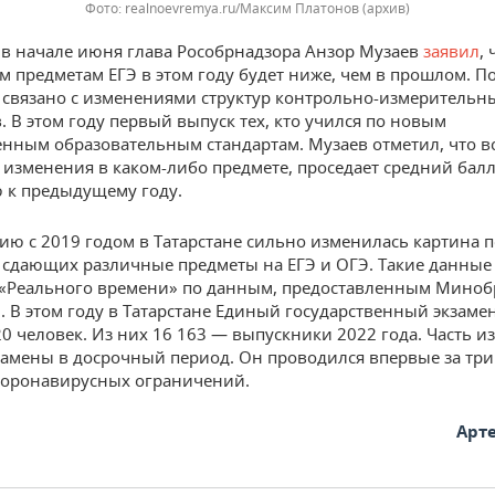
realnoevremya.ru/Максим Платонов
(архив)
в начале июня глава Рособрнадзора Анзор Музаев
заявил
,
ем предметам ЕГЭ в этом году будет ниже, чем в прошлом. По
о связано с изменениями структур контрольно-измерительн
. В этом году первый выпуск тех, кто учился по новым
енным образовательным стандартам. Музаев отметил, что вс
 изменения в каком-либо предмете, проседает средний балл
 к предыдущему году.
ию с 2019 годом в Татарстане сильно изменилась картина п
 сдающих различные предметы на ЕГЭ и ОГЭ. Такие данны
 «Реального времени» по данным, предоставленным Миноб
. В этом году в Татарстане Единый государственный экзамен
20 человек. Из них 16 163 — выпускники 2022 года. Часть и
замены в досрочный период. Он проводился впервые за три
 коронавирусных ограничений.
Арт