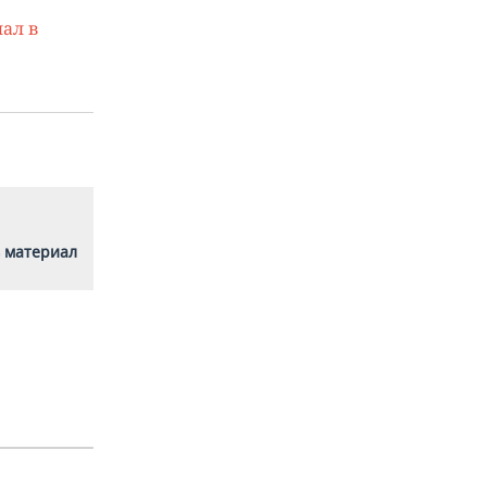
ал в
 материал