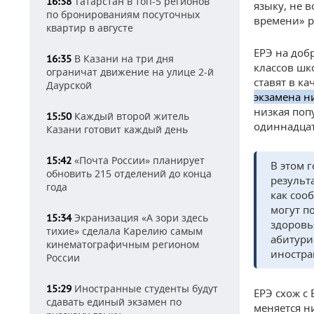
Татарстан в топ-5 регионов
16:38
языку, не в
по бронированиям посуточных
времени» р
квартир в августе
ЕРЭ на доб
В Казани на три дня
16:35
классов шк
ограничат движение на улице 2-й
ставят в ка
Даурской
экзамена н
низкая попу
Каждый второй житель
15:50
одиннадцат
Казани готовит каждый день
«Почта России» планирует
15:42
В этом 
обновить 215 отделений до конца
результ
года
как соо
могут п
Экранизация «А зори здесь
15:34
здоровь
тихие» сделала Карелию самым
абитури
кинематографичным регионом
иностра
России
Иностранные студенты будут
15:29
ЕРЭ схож с
сдавать единый экзамен по
меняется н