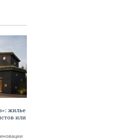
в»: жилье
истов или
реновации