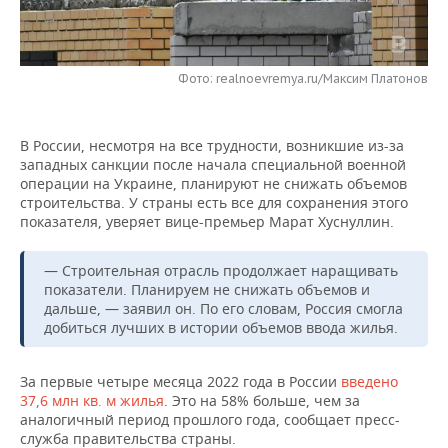
НЕФТЕХИМИЯ
РОЗНИЧНАЯ ТОРГОВЛЯ
НОВОСТИ ТЕХНОЛОГИЙ
МЕРОПРИЯТИЯ
НЕФТЬ
Фото: realnoevremya.ru/Максим Платонов
ТРАНСПОРТ
IT
НОВОСТИ МЕРОПРИЯТИЙ
СПОРТ
ОПК
УСЛУГИ
МЕДИА
ВЫЕЗДНАЯ РЕДАКЦИЯ
НОВОСТИ СПОРТА
ОБЩЕСТВО
ЭНЕРГЕТИКА
В России, несмотря на все трудности, возникшие из-за
западных санкции после начала специальной военной
ТЕЛЕКОММУНИКАЦИИ
БИЗНЕС-БРАНЧИ
ФУТБОЛ
НОВОСТИ ОБЩЕСТВА
ФОТОГАЛЕРЕЯ
операции на Украине, планируют не снижать объемов
строительства. У страны есть все для сохранения этого
ONLINE-КОНФЕРЕНЦИИ
ХОККЕЙ
ВЛАСТЬ
СЮЖЕТЫ
показателя, уверяет вице-премьер Марат Хуснуллин.
ОТКРЫТАЯ ЛЕКЦИЯ
БАСКЕТБОЛ
ИНФРАСТРУКТУРА
СПРАВОЧНИК
— Строительная отрасль продолжает наращивать
показатели. Планируем не снижать объемов и
дальше, — заявил он. По его словам, Россия смогла
ВОЛЕЙБОЛ
ИСТОРИЯ
СПИСОК ПЕРСОН
ПОЛНАЯ ВЕРСИЯ
добиться лучших в истории объемов ввода жилья.
КИБЕРСПОРТ
КУЛЬТУРА
СПИСОК КОМПАНИЙ
За первые четыре месяца 2022 года в России
введено
37,6 млн кв. м жилья
. Это на 58% больше, чем за
ФИГУРНОЕ КАТАНИЕ
МЕДИЦИНА
аналогичный период прошлого года, сообщает пресс-
служба правительства страны.