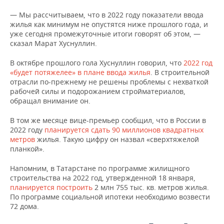
ВОДНЫЕ ВИДЫ СПОРТА
ОБРАЗОВАНИЕ
— Мы рассчитываем, что в 2022 году показатели ввода
ХОККЕЙ С МЯЧОМ
ПРОИСШЕСТВИЯ
жилья как минимум не опустятся ниже прошлого года, и
уже сегодня промежуточные итоги говорят об этом, —
сказал Марат Хуснуллин.
В октябре прошлого гола Хуснуллин говорил, что
2022 год
«будет потяжелее» в плане ввода жилья
. В строительной
отрасли по-прежнему не решены проблемы с нехваткой
рабочей силы и подорожанием стройматериалов,
обращал внимание он.
В том же месяце вице-премьер сообщил, что в России в
2022 году
планируется сдать 90 миллионов квадратных
метров
жилья. Такую цифру он назвал «сверхтяжелой
планкой».
Напомним, в Татарстане по программе жилищного
строительства на 2022 год, утвержденной 18 января,
планируется построить
2 млн 755 тыс. кв. метров жилья.
По программе социальной ипотеки необходимо возвести
72 дома.