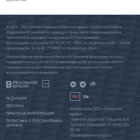
© 2015 - 2026 Сетевое издание «Реальное время» Зарегистрировано
Федеральной службой по надзору в сфере связи, информационных
технологий и массовых коммуникаций (Роскомнадзор) –
регистрационный номер ЭЛ № ФС 77 - 79627 от 18 декабря 2020 г. (ранее
свидетельство Эл № ФС 77-59331 от 18 сентября 2014 г.)
Использование материалов Реального Времени разрешено только с
предварительного согласия правообладателей, упоминание сайта и
прямая гиперссылка обязательны при частичном или полном
воспроизведении материалов.
18+
RU
EN
РЕДАКЦИЯ
РЕКЛАМА
Учредитель ООО «Реальное
ПРАВОВАЯ ИНФОРМАЦИЯ
время»
Главный редактор Саушина А.А.
ПОЛИТИКА О ПЕРСОНАЛЬНЫХ
Телефон редакции: +7 (843) 222-
ДАННЫХ
90-80
info@realnoevremya.ru