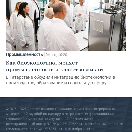
Промышленность
04 авг, 10:20
Как биоэкономика меняет
промышленность и качество жизни
В Татарстане обсудили интеграцию биотехнологий в
производство, образование и социальную сферу
© 2015 - 2026 Сетевое издание «Реальное время» Зарегистрировано
Федеральной службой по надзору в сфере связи, информационных
технологий и массовых коммуникаций (Роскомнадзор) –
регистрационный номер ЭЛ № ФС 77 - 79627 от 18 декабря 2020 г. (ранее
свидетельство Эл № ФС 77-59331 от 18 сентября 2014 г.)