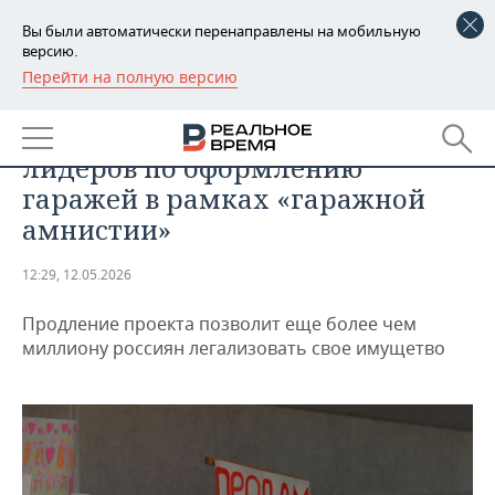
Вы были автоматически перенаправлены на мобильную
версию.
Перейти на полную версию
РЕГИОНЫ
НЕДВИЖИМОСТЬ
Татарстан вошел в число
БАШКОРТОСТАН
НОВОСТИ
лидеров по оформлению
ТАТАРСТАН
АНАЛИТИКА
гаражей в рамках «гаражной
амнистии»
УДМУРТИЯ
НОВОСТИ АНАЛИТИКИ
ЭКОНОМИКА
12:29, 12.05.2026
ДЕКЛАРАЦИИ О ДОХОДАХ
НОВОСТИ ЭКОНОМИКИ
ПРОМЫШЛЕННОСТЬ
Продление проекта позволит еще более чем
КОРОЛИ ГОСЗАКАЗА ПФО
ФИНАНСЫ
НОВОСТИ
НЕДВИЖИМОСТЬ
миллиону россиян легализовать свое имущетво
ПРОМЫШЛЕННОСТИ
ВУЗЫ ТАТАРСТАНА
БАНКИ
НОВОСТИ НЕДВИЖИМОСТИ
АВТО
АГРОПРОМ
КОМУ ПРИНАДЛЕЖАТ
БЮДЖЕТ
НОВОСТИ АВТО
БИЗНЕС
ТОРГОВЫЕ ЦЕНТРЫ
МАШИНОСТРОЕНИЕ
ТАТАРСТАНА
ИНВЕСТИЦИИ
НОВОСТИ БИЗНЕСА
ТЕХНОЛОГИИ