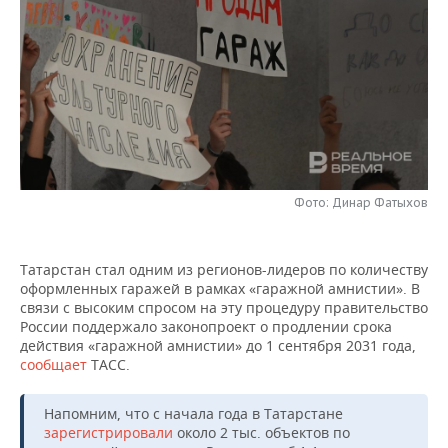
НЕФТЕХИМИЯ
РОЗНИЧНАЯ ТОРГОВЛЯ
НОВОСТИ ТЕХНОЛОГИЙ
МЕРОПРИЯТИЯ
НЕФТЬ
ТРАНСПОРТ
IT
НОВОСТИ МЕРОПРИЯТИЙ
СПОРТ
ОПК
УСЛУГИ
МЕДИА
ВЫЕЗДНАЯ РЕДАКЦИЯ
НОВОСТИ СПОРТА
ОБЩЕСТВО
ЭНЕРГЕТИКА
ТЕЛЕКОММУНИКАЦИИ
БИЗНЕС-БРАНЧИ
ФУТБОЛ
НОВОСТИ ОБЩЕСТВА
ФОТОГАЛЕРЕЯ
Фото: Динар Фатыхов
ONLINE-КОНФЕРЕНЦИИ
ХОККЕЙ
ВЛАСТЬ
СЮЖЕТЫ
ОТКРЫТАЯ ЛЕКЦИЯ
БАСКЕТБОЛ
ИНФРАСТРУКТУРА
СПРАВОЧНИК
Татарстан стал одним из регионов-лидеров по количеству
оформленных гаражей в рамках «гаражной амнистии». В
связи с высоким спросом на эту процедуру правительство
ВОЛЕЙБОЛ
ИСТОРИЯ
СПИСОК ПЕРСОН
ПОЛНАЯ ВЕРСИЯ
России поддержало законопроект о продлении срока
действия «гаражной амнистии» до 1 сентября 2031 года,
КИБЕРСПОРТ
КУЛЬТУРА
СПИСОК КОМПАНИЙ
сообщает
ТАСС.
ФИГУРНОЕ КАТАНИЕ
МЕДИЦИНА
Напомним, что с начала года в Татарстане
зарегистрировали
около 2 тыс. объектов по