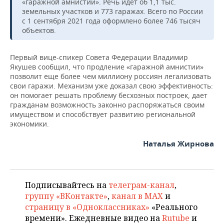
ВОДНЫЕ ВИДЫ СПОРТА
ОБРАЗОВАНИЕ
«гаражной амнистии». Речь идет об 1,1 тыс.
земельных участков и 773 гаражах. Всего по России
с 1 сентября 2021 года оформлено более 746 тысяч
ХОККЕЙ С МЯЧОМ
ПРОИСШЕСТВИЯ
объектов.
Первый вице-спикер Совета Федерации Владимир
Якушев сообщил, что продление «гаражной амнистии»
позволит еще более чем миллиону россиян легализовать
свои гаражи. Механизм уже доказал свою эффективность:
он помогает решать проблему бесхозных построек, дает
гражданам возможность законно распоряжаться своим
имуществом и способствует развитию региональной
экономики.
Наталья Жирнова
Подписывайтесь на
телеграм-канал
,
группу «ВКонтакте»
,
канал в MAX
и
страницу в «Одноклассниках»
«Реального
времени». Ежедневные видео на
Rutube
и