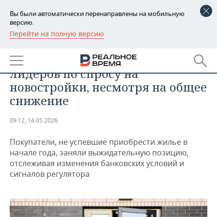
Вы были автоматически перенаправлены на мобильную
версию.
Перейти на полную версию
РЕГИОНЫ
НЕДВИЖИМОСТЬ
Татарстан остается в числе
БАШКОРТОСТАН
НОВОСТИ
лидеров по спросу на
ТАТАРСТАН
АНАЛИТИКА
новостройки, несмотря на общее
снижение
УДМУРТИЯ
НОВОСТИ АНАЛИТИКИ
ЭКОНОМИКА
09:12, 14.05.2026
ДЕКЛАРАЦИИ О ДОХОДАХ
НОВОСТИ ЭКОНОМИКИ
ПРОМЫШЛЕННОСТЬ
Покупатели, не успевшие приобрести жилье в
КОРОЛИ ГОСЗАКАЗА ПФО
ФИНАНСЫ
НОВОСТИ
НЕДВИЖИМОСТЬ
начале года, заняли выжидательную позицию,
ПРОМЫШЛЕННОСТИ
отслеживая изменения банковских условий и
ВУЗЫ ТАТАРСТАНА
БАНКИ
НОВОСТИ НЕДВИЖИМОСТИ
АВТО
сигналов регулятора
АГРОПРОМ
КОМУ ПРИНАДЛЕЖАТ
БЮДЖЕТ
НОВОСТИ АВТО
БИЗНЕС
ТОРГОВЫЕ ЦЕНТРЫ
МАШИНОСТРОЕНИЕ
ТАТАРСТАНА
ИНВЕСТИЦИИ
НОВОСТИ БИЗНЕСА
ТЕХНОЛОГИИ