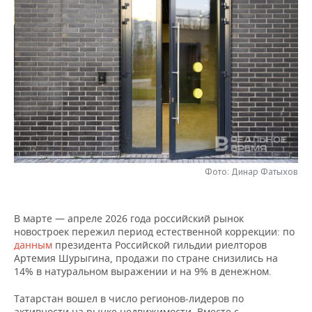
НЕФТЕХИМИЯ
РОЗНИЧНАЯ ТОРГОВЛЯ
НОВОСТИ ТЕХНОЛОГИЙ
МЕРОПРИЯТИЯ
НЕФТЬ
ТРАНСПОРТ
IT
НОВОСТИ МЕРОПРИЯТИЙ
СПОРТ
ОПК
УСЛУГИ
МЕДИА
ВЫЕЗДНАЯ РЕДАКЦИЯ
НОВОСТИ СПОРТА
ОБЩЕСТВО
ЭНЕРГЕТИКА
ТЕЛЕКОММУНИКАЦИИ
БИЗНЕС-БРАНЧИ
ФУТБОЛ
НОВОСТИ ОБЩЕСТВА
ФОТОГАЛЕРЕЯ
ONLINE-КОНФЕРЕНЦИИ
ХОККЕЙ
ВЛАСТЬ
СЮЖЕТЫ
Фото: Динар Фатыхов
ОТКРЫТАЯ ЛЕКЦИЯ
БАСКЕТБОЛ
ИНФРАСТРУКТУРА
СПРАВОЧНИК
ВОЛЕЙБОЛ
ИСТОРИЯ
СПИСОК ПЕРСОН
В марте — апреле 2026 года российский рынок
ПОЛНАЯ ВЕРСИЯ
новостроек пережил период естественной коррекции: по
данным
президента Российской гильдии риелторов
КИБЕРСПОРТ
КУЛЬТУРА
СПИСОК КОМПАНИЙ
Артемия Шурыгина, продажи по стране снизились на
14% в натуральном выражении и на 9% в денежном.
ФИГУРНОЕ КАТАНИЕ
МЕДИЦИНА
Татарстан вошел в число регионов-лидеров по
активности на рынке недвижимости. Вместе с