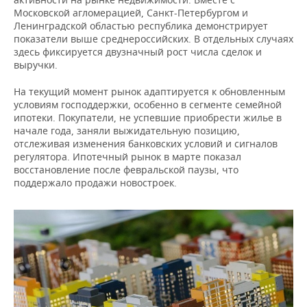
ВОДНЫЕ ВИДЫ СПОРТА
ОБРАЗОВАНИЕ
Московской агломерацией, Санкт-Петербургом и
Ленинградской областью республика демонстрирует
ХОККЕЙ С МЯЧОМ
ПРОИСШЕСТВИЯ
показатели выше среднероссийских. В отдельных случаях
здесь фиксируется двузначный рост числа сделок и
выручки.
На текущий момент рынок адаптируется к обновленным
условиям господдержки, особенно в сегменте семейной
ипотеки. Покупатели, не успевшие приобрести жилье в
начале года, заняли выжидательную позицию,
отслеживая изменения банковских условий и сигналов
регулятора. Ипотечный рынок в марте показал
восстановление после февральской паузы, что
поддержало продажи новостроек.