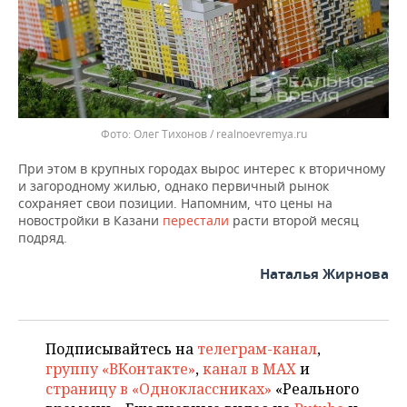
Олег Тихонов / realnoevremya.ru
При этом в крупных городах вырос интерес к вторичному
и загородному жилью, однако первичный рынок
сохраняет свои позиции. Напомним, что цены на
новостройки в Казани
перестали
расти второй месяц
подряд.
Наталья Жирнова
Подписывайтесь на
телеграм-канал
,
группу «ВКонтакте»
,
канал в MAX
и
страницу в «Одноклассниках»
«Реального