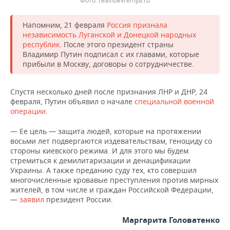
Фото: realnoevremya.ru
ВОДНЫЕ ВИДЫ СПОРТА
ОБРАЗОВАНИЕ
ХОККЕЙ С МЯЧОМ
ПРОИСШЕСТВИЯ
Напомним, 21 февраля
Россия признала
независимость Луганской и Донецкой народных
республик
. После этого президент страны
Владимир Путин подписал с их главами, которые
прибыли в Москву, договоры о сотрудничестве.
Спустя несколько дней после признания ЛНР и ДНР, 24
февраля, Путин объявил о начале
специальной военной
операции
.
— Ее цель — защита людей, которые на протяжении
восьми лет подвергаются издевательствам, геноциду со
стороны киевского режима. И для этого мы будем
стремиться к демилитаризации и денацификации
Украины. А также преданию суду тех, кто совершил
многочисленные кровавые преступления против мирных
жителей, в том числе и граждан Российской Федерации,
—
заявил
президент России.
Маргарита Головатенко