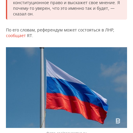
НЕФТЕХИМИЯ
конституционное право и выскажет свое мнение. Я
почему-то уверен, что это именно так и будет, —
РОЗНИЧНАЯ ТОРГОВЛЯ
НОВОСТИ ТЕХНОЛОГИЙ
МЕРОПРИЯТИЯ
сказал он.
НЕФТЬ
ТРАНСПОРТ
IT
НОВОСТИ МЕРОПРИЯТИЙ
СПОРТ
ОПК
По его словам, референдум может состояться в ЛНР,
сообщает
RT.
УСЛУГИ
МЕДИА
ВЫЕЗДНАЯ РЕДАКЦИЯ
НОВОСТИ СПОРТА
ОБЩЕСТВО
ЭНЕРГЕТИКА
ТЕЛЕКОММУНИКАЦИИ
БИЗНЕС-БРАНЧИ
ФУТБОЛ
НОВОСТИ ОБЩЕСТВА
ФОТОГАЛЕРЕЯ
ONLINE-КОНФЕРЕНЦИИ
ХОККЕЙ
ВЛАСТЬ
СЮЖЕТЫ
ОТКРЫТАЯ ЛЕКЦИЯ
БАСКЕТБОЛ
ИНФРАСТРУКТУРА
СПРАВОЧНИК
ВОЛЕЙБОЛ
ИСТОРИЯ
СПИСОК ПЕРСОН
ПОЛНАЯ ВЕРСИЯ
КИБЕРСПОРТ
КУЛЬТУРА
СПИСОК КОМПАНИЙ
ФИГУРНОЕ КАТАНИЕ
МЕДИЦИНА