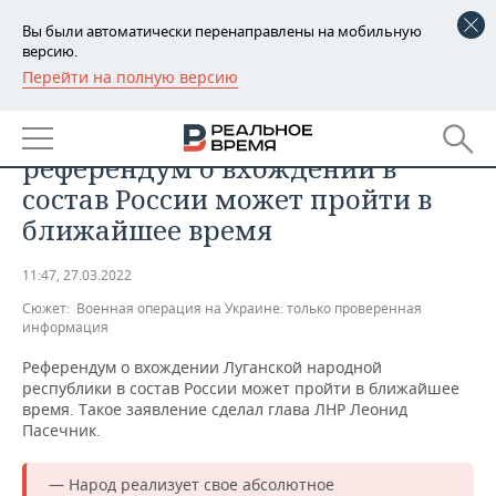
Вы были автоматически перенаправлены на мобильную
версию.
Перейти на полную версию
РЕГИОНЫ
ОБЩЕСТВО
Глава ЛНР Пасечник:
БАШКОРТОСТАН
НОВОСТИ
референдум о вхождении в
ТАТАРСТАН
АНАЛИТИКА
состав России может пройти в
ближайшее время
УДМУРТИЯ
НОВОСТИ АНАЛИТИКИ
ЭКОНОМИКА
11:47, 27.03.2022
ДЕКЛАРАЦИИ О ДОХОДАХ
НОВОСТИ ЭКОНОМИКИ
ПРОМЫШЛЕННОСТЬ
Сюжет:
Военная операция на Украине: только проверенная
информация
КОРОЛИ ГОСЗАКАЗА ПФО
ФИНАНСЫ
НОВОСТИ
НЕДВИЖИМОСТЬ
ПРОМЫШЛЕННОСТИ
Референдум о вхождении Луганской народной
ВУЗЫ ТАТАРСТАНА
БАНКИ
НОВОСТИ НЕДВИЖИМОСТИ
АВТО
республики в состав России может пройти в ближайшее
АГРОПРОМ
время. Такое заявление сделал глава ЛНР Леонид
Пасечник.
КОМУ ПРИНАДЛЕЖАТ
БЮДЖЕТ
НОВОСТИ АВТО
БИЗНЕС
ТОРГОВЫЕ ЦЕНТРЫ
МАШИНОСТРОЕНИЕ
ТАТАРСТАНА
— Народ реализует свое абсолютное
ИНВЕСТИЦИИ
НОВОСТИ БИЗНЕСА
ТЕХНОЛОГИИ