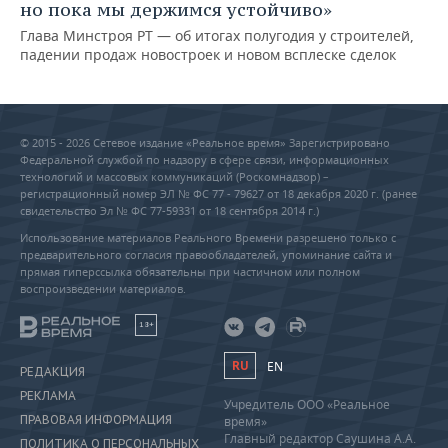
но пока мы держимся устойчиво»
Глава Минстроя РТ — об итогах полугодия у строителей,
падении продаж новостроек и новом всплеске сделок
© 2015 - 2026 Сетевое издание «Реальное время» Зарегистрировано
Федеральной службой по надзору в сфере связи, информационных
технологий и массовых коммуникаций (Роскомнадзор) –
регистрационный номер ЭЛ № ФС 77 - 79627 от 18 декабря 2020 г. (ранее
свидетельство Эл № ФС 77-59331 от 18 сентября 2014 г.)
Использование материалов Реального Времени разрешено только с
предварительного согласия правообладателей, упоминание сайта и
прямая гиперссылка обязательны при частичном или полном
воспроизведении материалов.
18+
RU
EN
РЕДАКЦИЯ
РЕКЛАМА
Учредитель ООО «Реальное
ПРАВОВАЯ ИНФОРМАЦИЯ
время»
Главный редактор Саушина А.А.
ПОЛИТИКА О ПЕРСОНАЛЬНЫХ