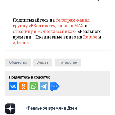
ВОДНЫЕ ВИДЫ СПОРТА
ОБРАЗОВАНИЕ
ХОККЕЙ С МЯЧОМ
ПРОИСШЕСТВИЯ
Подписывайтесь на
телеграм-канал
,
группу «ВКонтакте»
,
канал в MAX
и
страницу в «Одноклассниках»
«Реального
времени». Ежедневные видео на
Rutube
и
«Дзене»
.
Общество
Власть
Татарстан
Поделитесь в соцсетях
«Реальное время» в Дзен