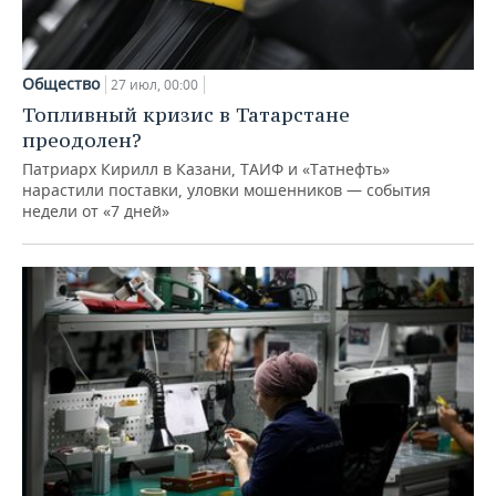
Общество
27 июл, 00:00
Топливный кризис в Татарстане
преодолен?
Патриарх Кирилл в Казани, ТАИФ и «Татнефть»
нарастили поставки, уловки мошенников — события
недели от «7 дней»