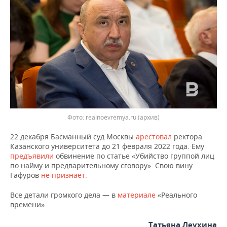
НЕФТЕХИМИЯ
РОЗНИЧНАЯ ТОРГОВЛЯ
НОВОСТИ ТЕХНОЛОГИЙ
МЕРОПРИЯТИЯ
НЕФТЬ
ТРАНСПОРТ
IT
НОВОСТИ МЕРОПРИЯТИЙ
СПОРТ
ОПК
УСЛУГИ
МЕДИА
ВЫЕЗДНАЯ РЕДАКЦИЯ
НОВОСТИ СПОРТА
ОБЩЕСТВО
ЭНЕРГЕТИКА
ТЕЛЕКОММУНИКАЦИИ
БИЗНЕС-БРАНЧИ
ФУТБОЛ
НОВОСТИ ОБЩЕСТВА
ФОТОГАЛЕРЕЯ
ONLINE-КОНФЕРЕНЦИИ
ХОККЕЙ
ВЛАСТЬ
СЮЖЕТЫ
Фото: realnoevremya.ru (архив)
ОТКРЫТАЯ ЛЕКЦИЯ
БАСКЕТБОЛ
ИНФРАСТРУКТУРА
СПРАВОЧНИК
22 декабря Басманный суд Москвы
арестовал
ректора
Казанского университета до 21 февраля 2022 года. Ему
предъявили
обвинение по статье «Убийство группой лиц
ВОЛЕЙБОЛ
ИСТОРИЯ
СПИСОК ПЕРСОН
ПОЛНАЯ ВЕРСИЯ
по найму и предварительному сговору». Свою вину
Гафуров
не признает.
КИБЕРСПОРТ
КУЛЬТУРА
СПИСОК КОМПАНИЙ
Все детали громкого дела — в
материале
«Реального
времени».
ФИГУРНОЕ КАТАНИЕ
МЕДИЦИНА
Татьяна Леухина