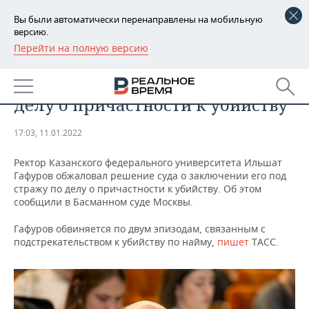
Вы были автоматически перенаправлены на мобильную
версию.
Перейти на полную версию
РЕГИОНЫ
ОБЩЕСТВО
Гафуров обжаловал арест по
БАШКОРТОСТАН
НОВОСТИ
делу о причастности к убийству
ТАТАРСТАН
АНАЛИТИКА
17:03, 11.01.2022
УДМУРТИЯ
НОВОСТИ АНАЛИТИКИ
ЭКОНОМИКА
Ректор Казанского федерального университета Ильшат
Гафуров обжаловал решение суда о заключении его под
ДЕКЛАРАЦИИ О ДОХОДАХ
НОВОСТИ ЭКОНОМИКИ
ПРОМЫШЛЕННОСТЬ
стражу по делу о причастности к убийству. Об этом
сообщили в Басманном суде Москвы.
КОРОЛИ ГОСЗАКАЗА ПФО
ФИНАНСЫ
НОВОСТИ
НЕДВИЖИМОСТЬ
ПРОМЫШЛЕННОСТИ
Гафуров обвиняется по двум эпизодам, связанным с
ВУЗЫ ТАТАРСТАНА
БАНКИ
НОВОСТИ НЕДВИЖИМОСТИ
АВТО
подстрекательством к убийству по найму,
пишет
ТАСС.
АГРОПРОМ
КОМУ ПРИНАДЛЕЖАТ
БЮДЖЕТ
НОВОСТИ АВТО
БИЗНЕС
ТОРГОВЫЕ ЦЕНТРЫ
МАШИНОСТРОЕНИЕ
ТАТАРСТАНА
ИНВЕСТИЦИИ
НОВОСТИ БИЗНЕСА
ТЕХНОЛОГИИ