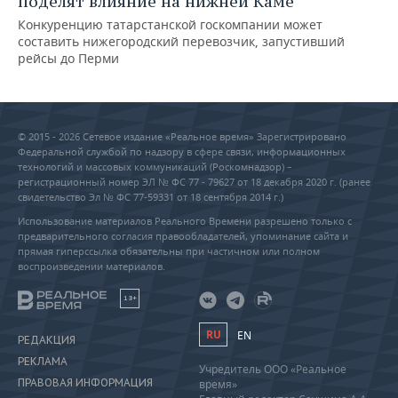
поделят влияние на нижней Каме
Конкуренцию татарстанской госкомпании может
составить нижегородский перевозчик, запустивший
рейсы до Перми
© 2015 - 2026 Сетевое издание «Реальное время» Зарегистрировано
Федеральной службой по надзору в сфере связи, информационных
технологий и массовых коммуникаций (Роскомнадзор) –
регистрационный номер ЭЛ № ФС 77 - 79627 от 18 декабря 2020 г. (ранее
свидетельство Эл № ФС 77-59331 от 18 сентября 2014 г.)
Использование материалов Реального Времени разрешено только с
предварительного согласия правообладателей, упоминание сайта и
прямая гиперссылка обязательны при частичном или полном
воспроизведении материалов.
18+
RU
EN
РЕДАКЦИЯ
РЕКЛАМА
Учредитель ООО «Реальное
ПРАВОВАЯ ИНФОРМАЦИЯ
время»