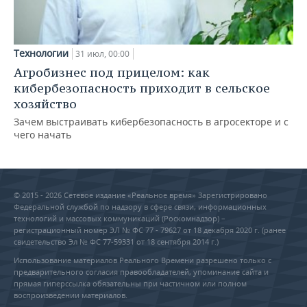
Технологии
31 июл, 00:00
Агробизнес под прицелом: как
кибербезопасность приходит в сельское
хозяйство
Зачем выстраивать кибербезопасность в агросекторе и с
чего начать
© 2015 - 2026 Сетевое издание «Реальное время» Зарегистрировано
Федеральной службой по надзору в сфере связи, информационных
технологий и массовых коммуникаций (Роскомнадзор) –
регистрационный номер ЭЛ № ФС 77 - 79627 от 18 декабря 2020 г. (ранее
свидетельство Эл № ФС 77-59331 от 18 сентября 2014 г.)
Использование материалов Реального Времени разрешено только с
предварительного согласия правообладателей, упоминание сайта и
прямая гиперссылка обязательны при частичном или полном
воспроизведении материалов.