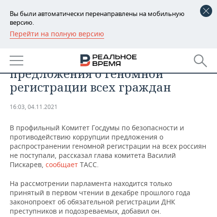
Вы были автоматически перенаправлены на мобильную
версию.
Перейти на полную версию
РЕГИОНЫ
ОБЩЕСТВО
В Госдуму не поступали
БАШКОРТОСТАН
НОВОСТИ
предложения о геномной
ТАТАРСТАН
АНАЛИТИКА
регистрации всех граждан
УДМУРТИЯ
НОВОСТИ АНАЛИТИКИ
ЭКОНОМИКА
16:03, 04.11.2021
ДЕКЛАРАЦИИ О ДОХОДАХ
НОВОСТИ ЭКОНОМИКИ
ПРОМЫШЛЕННОСТЬ
В профильный Комитет Госдумы по безопасности и
противодействию коррупции предложения о
КОРОЛИ ГОСЗАКАЗА ПФО
ФИНАНСЫ
НОВОСТИ
НЕДВИЖИМОСТЬ
распространении геномной регистрации на всех россиян
ПРОМЫШЛЕННОСТИ
не поступали, рассказал глава комитета Василий
Пискарев,
сообщает
ТАСС.
ВУЗЫ ТАТАРСТАНА
БАНКИ
НОВОСТИ НЕДВИЖИМОСТИ
АВТО
АГРОПРОМ
На рассмотрении парламента находится только
КОМУ ПРИНАДЛЕЖАТ
БЮДЖЕТ
НОВОСТИ АВТО
БИЗНЕС
принятый в первом чтении в декабре прошлого года
ТОРГОВЫЕ ЦЕНТРЫ
МАШИНОСТРОЕНИЕ
законопроект об обязательной регистрации ДНК
ТАТАРСТАНА
преступников и подозреваемых, добавил он.
ИНВЕСТИЦИИ
НОВОСТИ БИЗНЕСА
ТЕХНОЛОГИИ