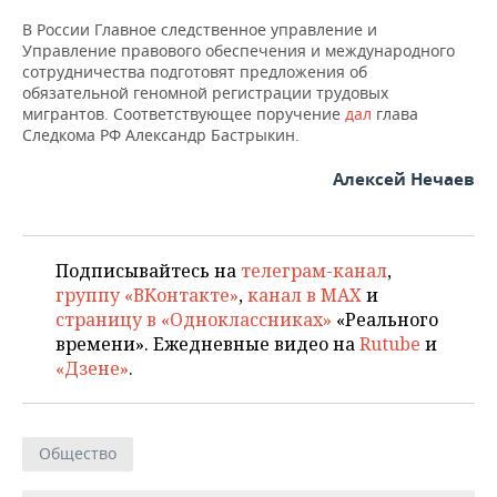
НЕФТЕХИМИЯ
В России Главное следственное управление и
РОЗНИЧНАЯ ТОРГОВЛЯ
НОВОСТИ ТЕХНОЛОГИЙ
МЕРОПРИЯТИЯ
Управление правового обеспечения и международного
НЕФТЬ
сотрудничества подготовят предложения об
ТРАНСПОРТ
IT
НОВОСТИ МЕРОПРИЯТИЙ
СПОРТ
обязательной геномной регистрации трудовых
ОПК
мигрантов. Соответствующее поручение
дал
глава
Следкома РФ Александр Бастрыкин.
УСЛУГИ
МЕДИА
ВЫЕЗДНАЯ РЕДАКЦИЯ
НОВОСТИ СПОРТА
ОБЩЕСТВО
ЭНЕРГЕТИКА
Алексей Нечаев
ТЕЛЕКОММУНИКАЦИИ
БИЗНЕС-БРАНЧИ
ФУТБОЛ
НОВОСТИ ОБЩЕСТВА
ФОТОГАЛЕРЕЯ
ONLINE-КОНФЕРЕНЦИИ
ХОККЕЙ
ВЛАСТЬ
СЮЖЕТЫ
Подписывайтесь на
телеграм-канал
,
группу «ВКонтакте»
,
канал в MAX
и
ОТКРЫТАЯ ЛЕКЦИЯ
БАСКЕТБОЛ
ИНФРАСТРУКТУРА
СПРАВОЧНИК
страницу в «Одноклассниках»
«Реального
времени». Ежедневные видео на
Rutube
и
ВОЛЕЙБОЛ
ИСТОРИЯ
СПИСОК ПЕРСОН
ПОЛНАЯ ВЕРСИЯ
«Дзене»
.
КИБЕРСПОРТ
КУЛЬТУРА
СПИСОК КОМПАНИЙ
ФИГУРНОЕ КАТАНИЕ
МЕДИЦИНА
Общество