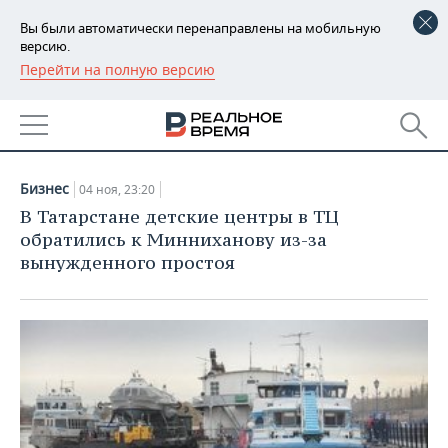
Вы были автоматически перенаправлены на мобильную
версию.
Перейти на полную версию
РЕГИОНЫ
НОВОСТИ
БАШКОРТОСТАН
НОВОСТИ
04.11.2021
ТАТАРСТАН
АНАЛИТИКА
Бизнес
04 ноя, 23:20
УДМУРТИЯ
НОВОСТИ АНАЛИТИКИ
ЭКОНОМИКА
В Татарстане детские центры в ТЦ
обратились к Минниханову из-за
ДЕКЛАРАЦИИ О ДОХОДАХ
НОВОСТИ ЭКОНОМИКИ
ПРОМЫШЛЕННОСТЬ
вынужденного простоя
КОРОЛИ ГОСЗАКАЗА ПФО
ФИНАНСЫ
НОВОСТИ
НЕДВИЖИМОСТЬ
ПРОМЫШЛЕННОСТИ
ВУЗЫ ТАТАРСТАНА
БАНКИ
НОВОСТИ НЕДВИЖИМОСТИ
АВТО
АГРОПРОМ
КОМУ ПРИНАДЛЕЖАТ
БЮДЖЕТ
НОВОСТИ АВТО
БИЗНЕС
ТОРГОВЫЕ ЦЕНТРЫ
МАШИНОСТРОЕНИЕ
ТАТАРСТАНА
ИНВЕСТИЦИИ
НОВОСТИ БИЗНЕСА
ТЕХНОЛОГИИ