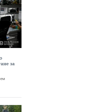
о
тане за
чем