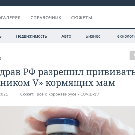
ГАЛЕРЕЯ
СПРАВОЧНИК
СЮЖЕТЫ
ь
Недвижимость
Авто
Бизнес
Технолог
О
драв РФ разрешил прививат
тником V» кормящих мам
.2021
Сюжет:
Все о коронавирусе / COVID-19