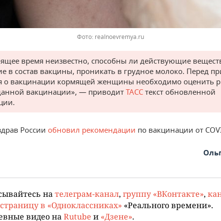
Фото: realnoevremya.ru
оящее время неизвестно, способны ли действующие вещест
е в состав вакцины, проникать в грудное молоко. Перед п
 о вакцинации кормящей женщины необходимо оценить р
данной вакцинации», — приводит
ТАСС
текст обновленной
ции.
драв России
обновил рекомендации
по вакцинации от COVI
Оль
сывайтесь на
телеграм-канал
,
группу «ВКонтакте»
,
кан
страницу в «Одноклассниках»
«Реального времени».
евные видео на
Rutube
и
«Дзене»
.