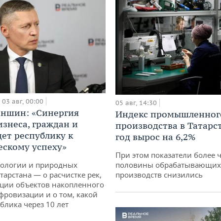
03 авг, 00:00
05 авг, 14:30
аншин: «Синергия
Индекс промышленног
изнеса, граждан и
производства в Татарс
дет республику к
год вырос на 6,2%
ескому успеху»
При этом показатели более 
кологии и природных
половины обрабатывающих
тарстана — о расчистке рек,
производств снизились
ции объектов накопленного
ифровизации и о том, какой
блика через 10 лет