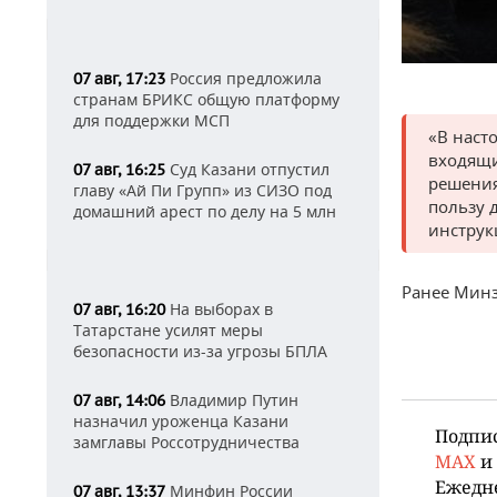
Россия предложила
07 авг, 17:23
странам БРИКС общую платформу
для поддержки МСП
«В наст
входящи
Суд Казани отпустил
07 авг, 16:25
решения
главу «Ай Пи Групп» из СИЗО под
пользу 
домашний арест по делу на 5 млн
инструк
Ранее Минз
На выборах в
07 авг, 16:20
Татарстане усилят меры
безопасности из-за угрозы БПЛА
Владимир Путин
07 авг, 14:06
назначил уроженца Казани
Подпи
замглавы Россотрудничества
MAX
и
Ежедн
Минфин России
07 авг, 13:37