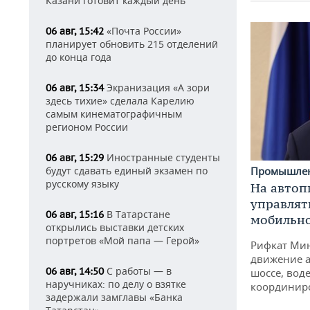
Казани готовит каждый день
«Почта России»
06 авг, 15:42
планирует обновить 215 отделений
до конца года
Экранизация «А зори
06 авг, 15:34
здесь тихие» сделала Карелию
самым кинематографичным
регионом России
Иностранные студенты
06 авг, 15:29
Промышле
будут сдавать единый экзамен по
русскому языку
На автоп
управлят
В Татарстане
06 авг, 15:16
мобильн
открылись выставки детских
портретов «Мой папа — Герой»
Рифкат Мин
движение а
С работы — в
06 авг, 14:50
шоссе, воде
наручниках: по делу о взятке
координир
задержали замглавы «Банка