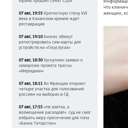
Ирана прошел Сенат США
Информацию
что клинич
женщин, ко
Крепостную стену XVI
07 авг, 19:55
века в Казанском кремле ждет
реставрация
Бизнес обяжут
07 авг, 19:10
регистрировать сим-карты для
устройств на «Госуслугах»
Хуснуллин заявил о
07 авг, 18:30
заморозке проекта трассы
«Меридиан»
Во Франции откроют
07 авг, 18:11
четыре участка для голосования
россиян на выборах в ГД
«Не взятка, а
07 авг, 17:55
возмещение расходов!»: суд не смог
избрать меру пресечения для топа
«Банка Татарстан»