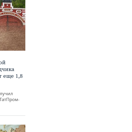
ой
ядчика
 еще 1,8
олучил
«ТатПром-