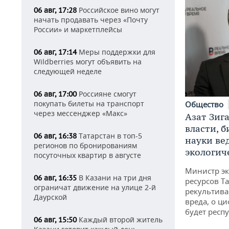
Российское вино могут
06 авг, 17:28
начать продавать через «Почту
России» и маркетплейсы
Меры поддержки для
06 авг, 17:14
Wildberries могут объявить на
следующей неделе
Россияне смогут
06 авг, 17:00
покупать билеты на транспорт
Общество
через мессенджер «Макс»
Азат Зиг
власти, б
Татарстан в топ-5
06 авг, 16:38
науки ве
регионов по бронированиям
экологич
посуточных квартир в августе
Министр э
В Казани на три дня
06 авг, 16:35
ресурсов Та
ограничат движение на улице 2-й
рекультива
Даурской
вреда, о ц
будет респу
Каждый второй житель
06 авг, 15:50