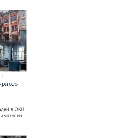
0
урного
адей в ОКН
нимателей