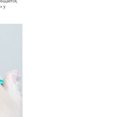
общается,
» у