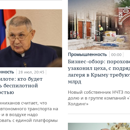
Промышленность
00:00
Бизнес-обзор: порохов
узаконил цеха, с подр
нность
28 июл, 20:45
лагеря в Крыму требуют
илоте: кто будет
млрд
ь беспилотной
остью
Новый собственник НЧТЗ п
долю и в группе компаний 
ниханов считает, что
Холдинг»
втономного транспорта на
 и в воздухе надо
овать с единой платформы