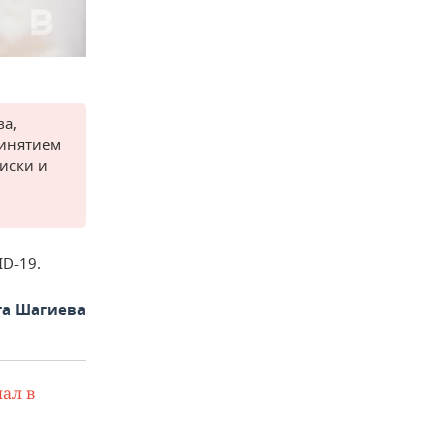
ва,
ринятием
иски и
D-19.
га Шагиева
ал в