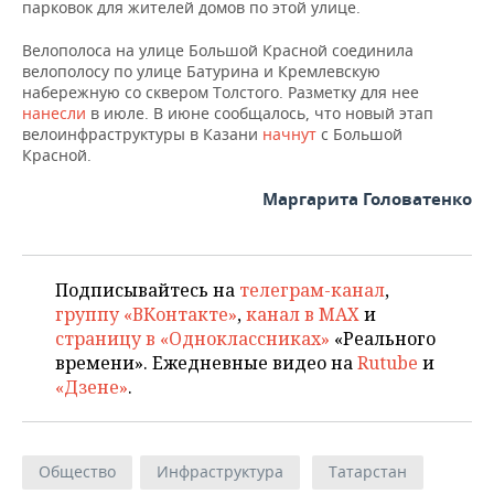
НЕФТЕХИМИЯ
парковок для жителей домов по этой улице.
РОЗНИЧНАЯ ТОРГОВЛЯ
НОВОСТИ ТЕХНОЛОГИЙ
МЕРОПРИЯТИЯ
Велополоса на улице Большой Красной соединила
НЕФТЬ
велополосу по улице Батурина и Кремлевскую
ТРАНСПОРТ
IT
НОВОСТИ МЕРОПРИЯТИЙ
СПОРТ
набережную со сквером Толстого. Разметку для нее
ОПК
нанесли
в июле. В июне сообщалось, что новый этап
велоинфраструктуры в Казани
начнут
с Большой
УСЛУГИ
МЕДИА
ВЫЕЗДНАЯ РЕДАКЦИЯ
НОВОСТИ СПОРТА
ОБЩЕСТВО
Красной.
ЭНЕРГЕТИКА
ТЕЛЕКОММУНИКАЦИИ
БИЗНЕС-БРАНЧИ
ФУТБОЛ
НОВОСТИ ОБЩЕСТВА
ФОТОГАЛЕРЕЯ
Маргарита Головатенко
ONLINE-КОНФЕРЕНЦИИ
ХОККЕЙ
ВЛАСТЬ
СЮЖЕТЫ
Подписывайтесь на
телеграм-канал
,
ОТКРЫТАЯ ЛЕКЦИЯ
БАСКЕТБОЛ
ИНФРАСТРУКТУРА
СПРАВОЧНИК
группу «ВКонтакте»
,
канал в MAX
и
страницу в «Одноклассниках»
«Реального
ВОЛЕЙБОЛ
ИСТОРИЯ
СПИСОК ПЕРСОН
ПОЛНАЯ ВЕРСИЯ
времени». Ежедневные видео на
Rutube
и
«Дзене»
.
КИБЕРСПОРТ
КУЛЬТУРА
СПИСОК КОМПАНИЙ
ФИГУРНОЕ КАТАНИЕ
МЕДИЦИНА
Общество
Инфраструктура
Татарстан