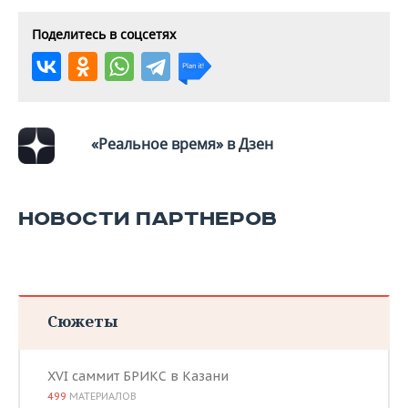
ВОДНЫЕ ВИДЫ СПОРТА
ОБРАЗОВАНИЕ
Поделитесь в соцсетях
ХОККЕЙ С МЯЧОМ
ПРОИСШЕСТВИЯ
«Реальное время» в Дзен
НОВОСТИ ПАРТНЕРОВ
Сюжеты
XVI саммит БРИКС в Казани
499
МАТЕРИАЛОВ