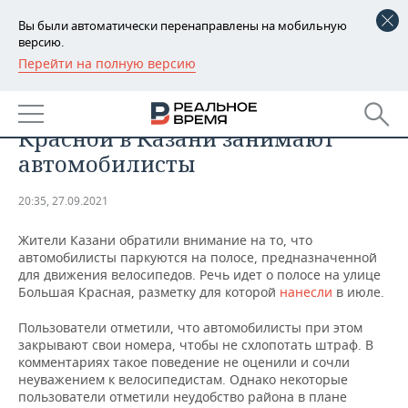
Вы были автоматически перенаправлены на мобильную
версию.
Перейти на полную версию
РЕГИОНЫ
ОБЩЕСТВО
Велополосу на улице Большой
БАШКОРТОСТАН
НОВОСТИ
Красной в Казани занимают
ТАТАРСТАН
АНАЛИТИКА
автомобилисты
УДМУРТИЯ
НОВОСТИ АНАЛИТИКИ
ЭКОНОМИКА
20:35, 27.09.2021
ДЕКЛАРАЦИИ О ДОХОДАХ
НОВОСТИ ЭКОНОМИКИ
ПРОМЫШЛЕННОСТЬ
Жители Казани обратили внимание на то, что
автомобилисты паркуются на полосе, предназначенной
КОРОЛИ ГОСЗАКАЗА ПФО
ФИНАНСЫ
НОВОСТИ
НЕДВИЖИМОСТЬ
для движения велосипедов. Речь идет о полосе на улице
ПРОМЫШЛЕННОСТИ
Большая Красная, разметку для которой
нанесли
в июле.
ВУЗЫ ТАТАРСТАНА
БАНКИ
НОВОСТИ НЕДВИЖИМОСТИ
АВТО
Пользователи отметили, что автомобилисты при этом
АГРОПРОМ
закрывают свои номера, чтобы не схлопотать штраф. В
КОМУ ПРИНАДЛЕЖАТ
БЮДЖЕТ
НОВОСТИ АВТО
БИЗНЕС
комментариях такое поведение не оценили и сочли
ТОРГОВЫЕ ЦЕНТРЫ
МАШИНОСТРОЕНИЕ
неуважением к велосипедистам. Однако некоторые
ТАТАРСТАНА
пользователи отметили неудобство района в плане
ИНВЕСТИЦИИ
НОВОСТИ БИЗНЕСА
ТЕХНОЛОГИИ