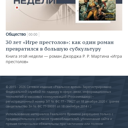
Общество
00:00
30 лет «Игре престолов»: как один роман
превратился в большую субкультуру
Книга этой недели — роман Джорджа Р. Р. Мартина «Игра
престолов»
© 2015 - 2026 Сетевое издание «Реальное время» Зарегистрировано
Федеральной службой по надзору в сфере связи, информационных
технологий и массовых коммуникаций (Роскомнадзор) –
регистрационный номер ЭЛ № ФС 77 - 79627 от 18 декабря 2020 г. (ранее
свидетельство Эл № ФС 77-59331 от 18 сентября 2014 г.)
Использование материалов Реального Времени разрешено только с
предварительного согласия правообладателей, упоминание сайта и
прямая гиперссылка обязательны при частичном или полном