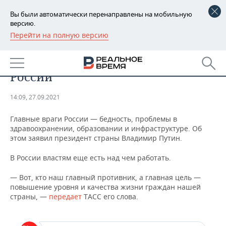
Вы были автоматически перенаправлены на мобильную
версию.
Перейти на полную версию
РЕГИОНЫ
ОБЩЕСТВО
Путин назвал главных врагов
БАШКОРТОСТАН
НОВОСТИ
России
ТАТАРСТАН
АНАЛИТИКА
14:09, 27.09.2021
УДМУРТИЯ
НОВОСТИ АНАЛИТИКИ
ЭКОНОМИКА
Главные враги России — бедность, проблемы в
здравоохранении, образовании и инфраструктуре. Об
ДЕКЛАРАЦИИ О ДОХОДАХ
НОВОСТИ ЭКОНОМИКИ
ПРОМЫШЛЕННОСТЬ
этом заявил президент страны Владимир Путин.
КОРОЛИ ГОСЗАКАЗА ПФО
ФИНАНСЫ
НОВОСТИ
НЕДВИЖИМОСТЬ
В России властям еще есть над чем работать.
ПРОМЫШЛЕННОСТИ
ВУЗЫ ТАТАРСТАНА
БАНКИ
НОВОСТИ НЕДВИЖИМОСТИ
АВТО
— Вот, кто наш главный противник, а главная цель —
АГРОПРОМ
повышение уровня и качества жизни граждан нашей
страны, —
передает
ТАСС его слова.
КОМУ ПРИНАДЛЕЖАТ
БЮДЖЕТ
НОВОСТИ АВТО
БИЗНЕС
ТОРГОВЫЕ ЦЕНТРЫ
МАШИНОСТРОЕНИЕ
ТАТАРСТАНА
ИНВЕСТИЦИИ
НОВОСТИ БИЗНЕСА
ТЕХНОЛОГИИ