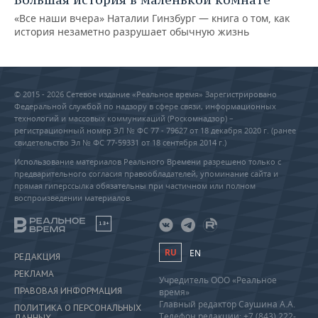
«Все наши вчера» Наталии Гинзбург — книга о том, как
история незаметно разрушает обычную жизнь
© 2015 - 2026 Сетевое издание «Реальное время» Зарегистрировано
Федеральной службой по надзору в сфере связи, информационных
технологий и массовых коммуникаций (Роскомнадзор) –
регистрационный номер ЭЛ № ФС 77 - 79627 от 18 декабря 2020 г. (ранее
свидетельство Эл № ФС 77-59331 от 18 сентября 2014 г.)
Использование материалов Реального Времени разрешено только с
предварительного согласия правообладателей, упоминание сайта и
прямая гиперссылка обязательны при частичном или полном
воспроизведении материалов.
18+
RU
EN
РЕДАКЦИЯ
РЕКЛАМА
Учредитель ООО «Реальное
ПРАВОВАЯ ИНФОРМАЦИЯ
время»
Главный редактор Саушина А.А.
ПОЛИТИКА О ПЕРСОНАЛЬНЫХ
Телефон редакции: +7 (843) 222-
ДАННЫХ