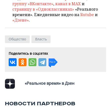
ВОДНЫЕ ВИДЫ СПОРТА
ОБРАЗОВАНИЕ
группу «ВКонтакте»
,
канал в MAX
и
страницу в «Одноклассниках»
«Реального
ХОККЕЙ С МЯЧОМ
ПРОИСШЕСТВИЯ
времени». Ежедневные видео на
Rutube
и
«Дзене»
.
Общество
Власть
Поделитесь в соцсетях
«Реальное время» в Дзен
НОВОСТИ ПАРТНЕРОВ