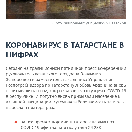
НЕФТЕХИМИЯ
РОЗНИЧНАЯ ТОРГОВЛЯ
НОВОСТИ ТЕХНОЛОГИЙ
МЕРОПРИЯТИЯ
НЕФТЬ
Фото: realnoevremya.ru/Максим Платонов
ТРАНСПОРТ
IT
НОВОСТИ МЕРОПРИЯТИЙ
СПОРТ
ОПК
УСЛУГИ
МЕДИА
ВЫЕЗДНАЯ РЕДАКЦИЯ
НОВОСТИ СПОРТА
ОБЩЕСТВО
ЭНЕРГЕТИКА
КОРОНАВИРУС В ТАТАРСТАНЕ В
ТЕЛЕКОММУНИКАЦИИ
БИЗНЕС-БРАНЧИ
ФУТБОЛ
НОВОСТИ ОБЩЕСТВА
ФОТОГАЛЕРЕЯ
ЦИФРАХ
ONLINE-КОНФЕРЕНЦИИ
ХОККЕЙ
ВЛАСТЬ
СЮЖЕТЫ
Сегодня на традиционной пятничной пресс-конференции
руководитель казанского горздрава Владимир
ОТКРЫТАЯ ЛЕКЦИЯ
БАСКЕТБОЛ
ИНФРАСТРУКТУРА
СПРАВОЧНИК
Жаворонков и заместитель начальника Управления
Роспотребнадзора по Татарстану Любовь Авдонина вновь
отчитывались о том, как развивается ситуация с COVID-19
ВОЛЕЙБОЛ
ИСТОРИЯ
СПИСОК ПЕРСОН
ПОЛНАЯ ВЕРСИЯ
в республике. И попутно вновь призывали население к
активной вакцинации: суточная заболеваемость за июль
КИБЕРСПОРТ
КУЛЬТУРА
СПИСОК КОМПАНИЙ
выросла в полтора раза.
ФИГУРНОЕ КАТАНИЕ
МЕДИЦИНА
За все время эпидемии в Татарстане диагноз
COVID-19 официально получили 24 233