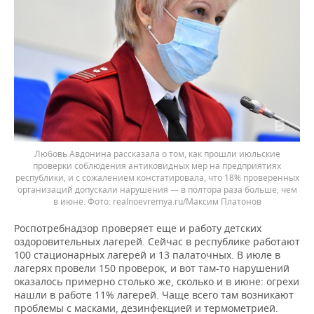
Любовь Авдонина рассказала о том, как прошли июльские
проверки соблюдения антиковидных мер на предприятиях
республики, и с сожалением констатировала, что 18% проверенных
организаций допускали нарушения — в полтора раза больше, чем
в июне.
realnoevremya.ru/Максим Платонов
Роспотребнадзор проверяет еще и работу детских
оздоровительных лагерей. Сейчас в республике работают
100 стационарных лагерей и 13 палаточных. В июле в
лагерях провели 150 проверок, и вот там-то нарушений
оказалось примерно столько же, сколько и в июне: огрехи
нашли в работе 11% лагерей. Чаще всего там возникают
проблемы с масками, дезинфекцией и термометрией.