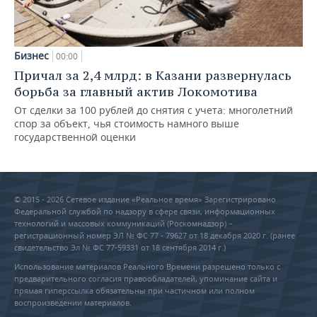
Бизнес
00:00
Причал за 2,4 млрд: в Казани развернулась
борьба за главный актив Локомотива
От сделки за 100 рублей до снятия с учета: многолетний
спор за объект, чья стоимость намного выше
государственной оценки
© 2015 - 2026 Сетевое издание «Реальное время» Зарегистрировано
Федеральной службой по надзору в сфере связи, информационных
технологий и массовых коммуникаций (Роскомнадзор) –
регистрационный номер ЭЛ № ФС 77 - 79627 от 18 декабря 2020 г. (ранее
свидетельство Эл № ФС 77-59331 от 18 сентября 2014 г.)
Использование материалов Реального Времени разрешено только с
предварительного согласия правообладателей, упоминание сайта и
прямая гиперссылка обязательны при частичном или полном
воспроизведении материалов.