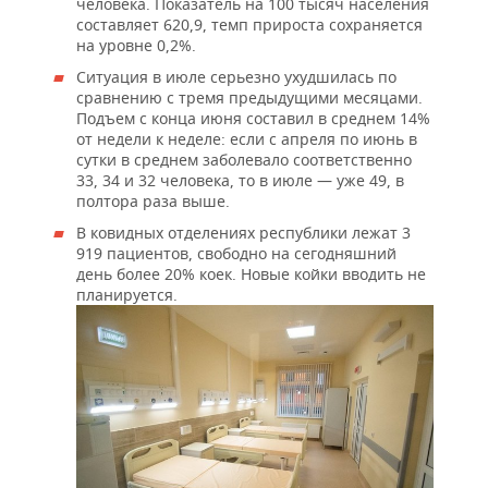
ВОДНЫЕ ВИДЫ СПОРТА
ОБРАЗОВАНИЕ
человека. Показатель на 100 тысяч населения
составляет 620,9, темп прироста сохраняется
на уровне 0,2%.
ХОККЕЙ С МЯЧОМ
ПРОИСШЕСТВИЯ
Ситуация в июле серьезно ухудшилась по
сравнению с тремя предыдущими месяцами.
Подъем с конца июня составил в среднем 14%
от недели к неделе: если с апреля по июнь в
сутки в среднем заболевало соответственно
33, 34 и 32 человека, то в июле — уже 49, в
полтора раза выше.
В ковидных отделениях республики лежат 3
919 пациентов, свободно на сегодняшний
день более 20% коек. Новые койки вводить не
планируется.