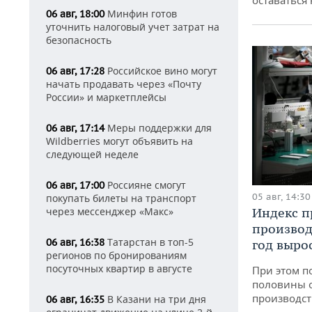
оставаться
Минфин готов
06 авг, 18:00
уточнить налоговый учет затрат на
безопасность
Российское вино могут
06 авг, 17:28
начать продавать через «Почту
России» и маркетплейсы
Меры поддержки для
06 авг, 17:14
Wildberries могут объявить на
следующей неделе
Россияне смогут
06 авг, 17:00
05 авг, 14:30
покупать билеты на транспорт
через мессенджер «Макс»
Индекс 
производ
Татарстан в топ-5
06 авг, 16:38
год вырос
регионов по бронированиям
посуточных квартир в августе
При этом п
половины 
производст
В Казани на три дня
06 авг, 16:35