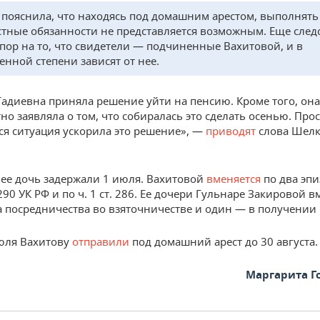
 пояснила, что находясь под домашним арестом, выполнять
тные обязанности не представляется возможным. Еще след
упор на то, что свидетели — подчиненные Вахитовой, и в
енной степени зависят от нее.
Гадиевна приняла решение уйти на пенсию. Кроме того, она
но заявляла о том, что собиралась это сделать осенью. Про
я ситуация ускорила это решение», —
приводят
слова Шел
 ее дочь задержали 1 июля. Вахитовой
вменяется
по два эпи
. 290 УК РФ и по ч. 1 ст. 286. Ее дочери Гульнаре Закировой 
а посредничества во взяточничестве и один — в получении 
юля Вахитову
отправили
под домашний арест до 30 августа.
Маргарита Г