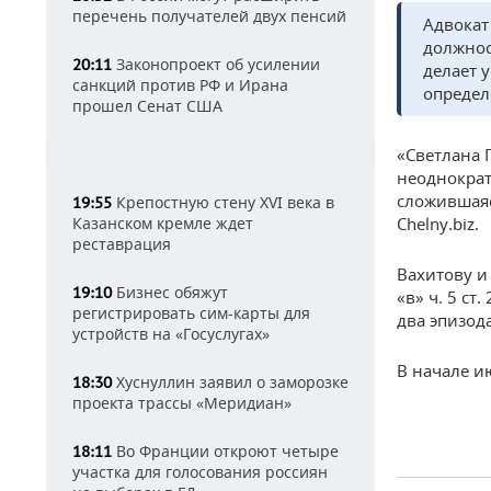
перечень получателей двух пенсий
Адвокат
должнос
Законопроект об усилении
20:11
делает 
санкций против РФ и Ирана
определ
прошел Сенат США
«Светлана 
неоднократ
сложившаяс
Крепостную стену XVI века в
19:55
Казанском кремле ждет
Chelny.biz.
реставрация
Вахитову и
Бизнес обяжут
19:10
«в» ч. 5 ст
регистрировать сим-карты для
два эпизод
устройств на «Госуслугах»
В начале и
Хуснуллин заявил о заморозке
18:30
проекта трассы «Меридиан»
Во Франции откроют четыре
18:11
участка для голосования россиян