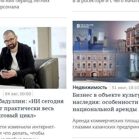
ля них период летних
в агросекторе и с чего начат
ерсонала
Недвижимость
31 июл, 18:1
и
04 авг, 00:00
Бизнес в объекте культ
бадуллин: «ИИ сегодня
наследия: особенности
т практически весь
национальной аренды
говый цикл»
Аренда коммерческих площ
ети изменили интернет-
глазами казанских предпри
и что делать, чтобы