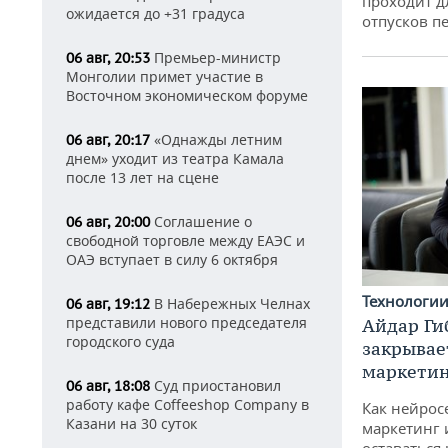
проходит д
ожидается до +31 градуса
отпусков п
Премьер-министр
06 авг, 20:53
Монголии примет участие в
Восточном экономическом форуме
«Однажды летним
06 авг, 20:17
днем» уходит из театра Камала
после 13 лет на сцене
Соглашение о
06 авг, 20:00
свободной торговле между ЕАЭС и
ОАЭ вступает в силу 6 октября
Технологи
В Набережных Челнах
06 авг, 19:12
представили нового председателя
Айдар Ги
городского суда
закрывае
маркетин
Суд приостановил
06 авг, 18:08
работу кафе Coffeeshop Company в
Как нейрос
Казани на 30 суток
маркетинг 