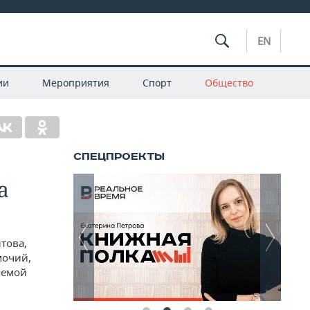
EN
ии
Мероприятия
Спорт
Общество
а
това,
мочий,
яемой