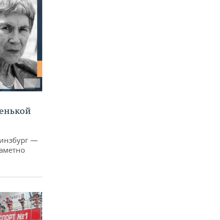
ленькой
Гинзбург —
заметно