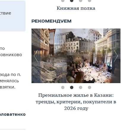
Книжная полка
ствие
сто
ковниково
зода по п.
вменялось
взятки.
Премиальное жилье в Казани:
тренды, критерии, покупатели в
2026 году
оловатенко