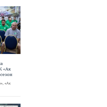
ла
К «Ак
 сезон
», «Ак