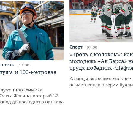
Спорт
07:00
«Кровь с молоком»: как
молодежь «Ак Барса» н
нность
13:00
труда победила «Нефт
душа и 100-метровая
Казанцы оказались сильнее
альметьевцев в серии булл
служенного химика
 Олега Жогина, который 32
 завод до последнего винтика