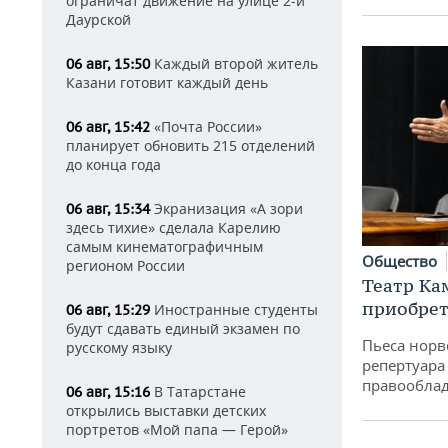
ограничат движение на улице 2-й
Даурской
Каждый второй житель
06 авг, 15:50
Казани готовит каждый день
«Почта России»
06 авг, 15:42
планирует обновить 215 отделений
до конца года
Экранизация «А зори
06 авг, 15:34
здесь тихие» сделала Карелию
самым кинематографичным
Общество
регионом России
Театр Ка
приобрет
Иностранные студенты
06 авг, 15:29
будут сдавать единый экзамен по
Пьеса норв
русскому языку
репертуара
правообла
В Татарстане
06 авг, 15:16
открылись выставки детских
портретов «Мой папа — Герой»