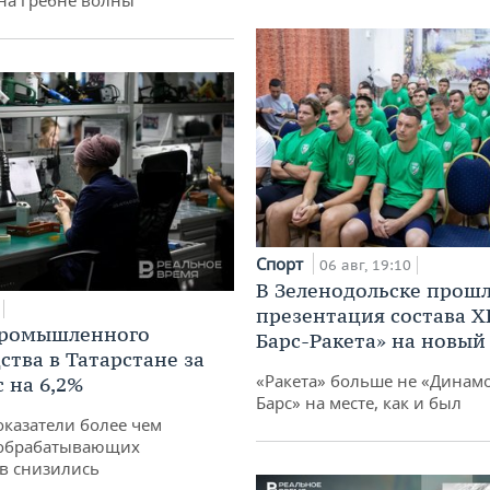
 на гребне волны
Спорт
06 авг, 19:10
В Зеленодольске прош
презентация состава Х
промышленного
Барс-Ракета» на новый
ства в Татарстане за
«Ракета» больше не «Динамо
 на 6,2%
Барс» на месте, как и был
оказатели более чем
обрабатывающих
в снизились