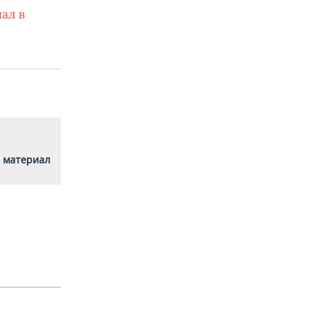
ал в
 материал