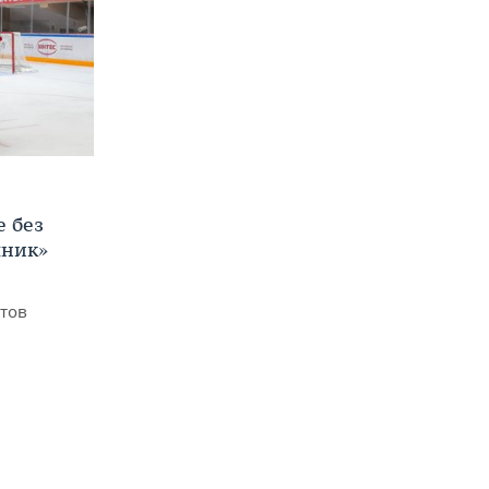
е без
яник»
итов