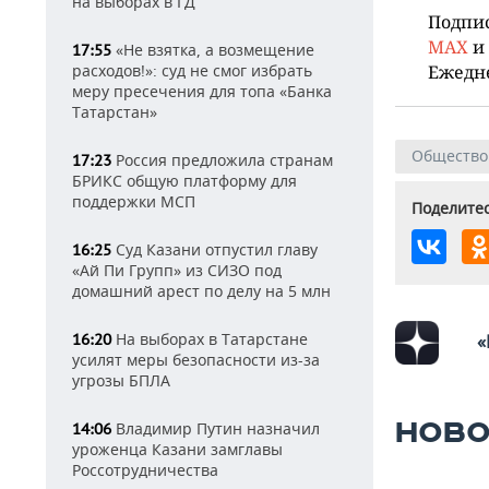
на выборах в ГД
Подпи
MAX
и
«Не взятка, а возмещение
17:55
расходов!»: суд не смог избрать
Ежедн
меру пресечения для топа «Банка
Татарстан»
Общество
Россия предложила странам
17:23
БРИКС общую платформу для
поддержки МСП
Поделитес
Суд Казани отпустил главу
16:25
«Ай Пи Групп» из СИЗО под
домашний арест по делу на 5 млн
На выборах в Татарстане
16:20
«
усилят меры безопасности из-за
угрозы БПЛА
НОВО
Владимир Путин назначил
14:06
уроженца Казани замглавы
Россотрудничества