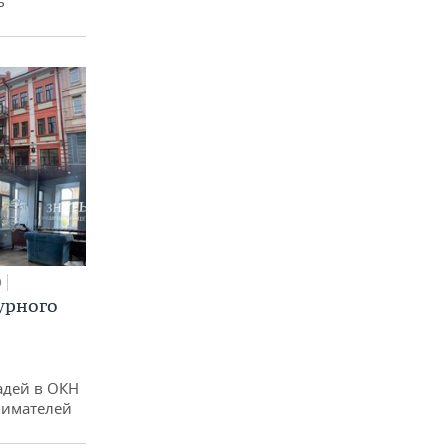
ь
0
урного
адей в ОКН
нимателей