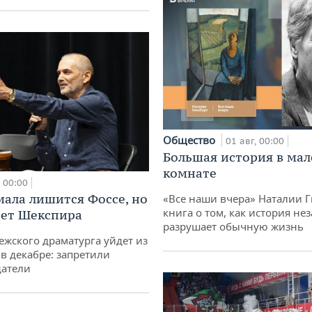
Общество
01 авг, 00:00
Большая история в ма
комнате
00:00
мала лишится Фоссе, но
«Все наши вчера» Наталии 
книга о том, как история не
ет Шекспира
разрушает обычную жизнь
ежского драматурга уйдет из
 в декабре: запретили
датели