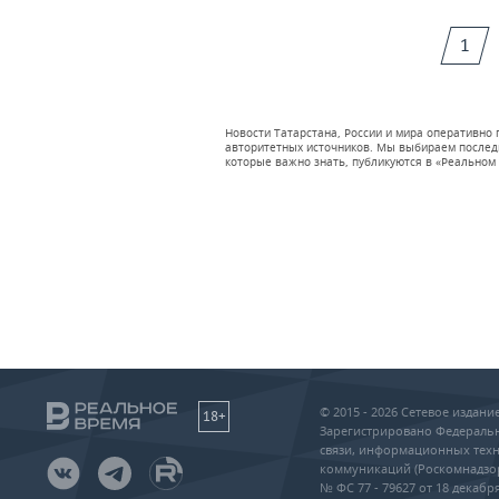
1
Новости Татарстана, России и мира оперативно
авторитетных источников. Мы выбираем последни
которые важно знать, публикуются в «Реальном 
© 2015 - 2026 Сетевое издан
18+
Зарегистрировано Федеральн
связи, информационных техн
коммуникаций (Роскомнадзо
№ ФС 77 - 79627 от 18 декабря