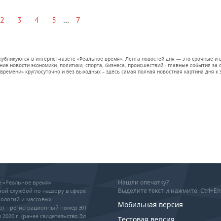
...
2
3
4
5
7
 публикуются в интернет-газете «Реальное время». Лента новостей дня — это срочные
е новости экономики, политики, спорта, бизнеса, происшествий - главные события за се
времени» круглосуточно и без выходных – здесь самая полная новостная картина дня к э
Нашли опечатку?
ие «Реальное время»
Выделите текст и нажмите: Ctrl+En
ой службой по надзору в сфере
ологий и массовых
Мобильная версия
р) – регистрационный номер ЭЛ
 2020 г. (ранее свидетельство Эл
Тестовая версия