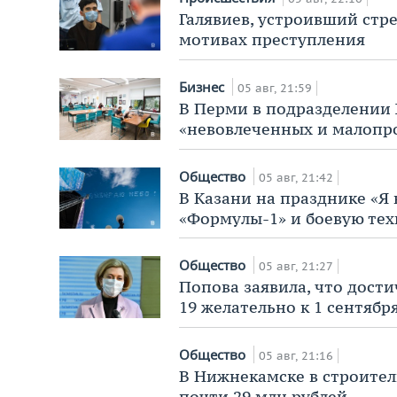
Галявиев, устроивший стре
мотивах преступления
Бизнес
05 авг, 21:59
В Перми в подразделении X
«невовлеченных и малопр
Общество
05 авг, 21:42
В Казани на празднике «Я
«Формулы-1» и боевую тех
Общество
05 авг, 21:27
Попова заявила, что дост
19 желательно к 1 сентябр
Общество
05 авг, 21:16
В Нижнекамске в строител
почти 29 млн рублей