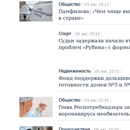
Общество
05 авг, 23:22
Памфилова: «Чем чище выб
в стране»
Спорт
05 авг, 23:12
Судьи задержали начало вт
проблем «Рубина» с форм
Недвижимость
05 авг, 22:51
Фонд поддержки дольщиков
готовности домов №3 и №
Общество
05 авг, 22:31
Глава Роспотребнадзора за
коронавируса необязатель
Происшествия
05 авг, 22:10