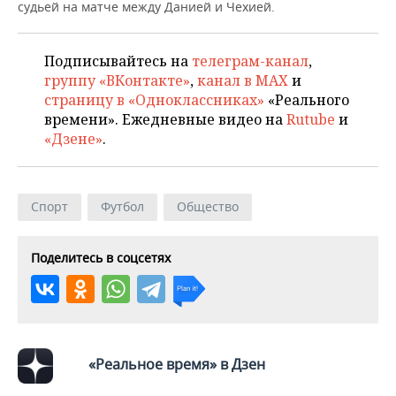
НЕФТЕХИМИЯ
судьей на матче между Данией и Чехией.
РОЗНИЧНАЯ ТОРГОВЛЯ
НОВОСТИ ТЕХНОЛОГИЙ
МЕРОПРИЯТИЯ
НЕФТЬ
Подписывайтесь на
телеграм-канал
,
ТРАНСПОРТ
IT
НОВОСТИ МЕРОПРИЯТИЙ
СПОРТ
группу «ВКонтакте»
,
канал в MAX
и
ОПК
страницу в «Одноклассниках»
«Реального
УСЛУГИ
МЕДИА
ВЫЕЗДНАЯ РЕДАКЦИЯ
НОВОСТИ СПОРТА
ОБЩЕСТВО
времени». Ежедневные видео на
Rutube
и
ЭНЕРГЕТИКА
«Дзене»
.
ТЕЛЕКОММУНИКАЦИИ
БИЗНЕС-БРАНЧИ
ФУТБОЛ
НОВОСТИ ОБЩЕСТВА
ФОТОГАЛЕРЕЯ
ONLINE-КОНФЕРЕНЦИИ
ХОККЕЙ
ВЛАСТЬ
СЮЖЕТЫ
Спорт
Футбол
Общество
ОТКРЫТАЯ ЛЕКЦИЯ
БАСКЕТБОЛ
ИНФРАСТРУКТУРА
СПРАВОЧНИК
Поделитесь в соцсетях
ВОЛЕЙБОЛ
ИСТОРИЯ
СПИСОК ПЕРСОН
ПОЛНАЯ ВЕРСИЯ
КИБЕРСПОРТ
КУЛЬТУРА
СПИСОК КОМПАНИЙ
ФИГУРНОЕ КАТАНИЕ
МЕДИЦИНА
«Реальное время» в Дзен