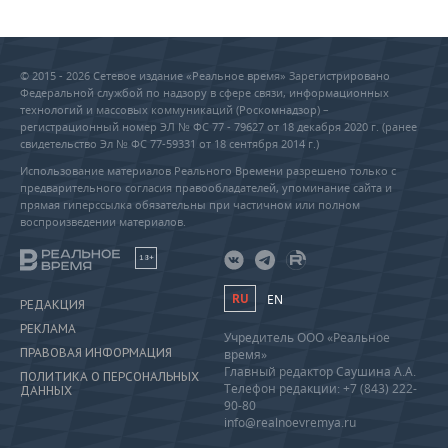
© 2015 - 2026 Сетевое издание «Реальное время» Зарегистрировано
Федеральной службой по надзору в сфере связи, информационных
технологий и массовых коммуникаций (Роскомнадзор) –
регистрационный номер ЭЛ № ФС 77 - 79627 от 18 декабря 2020 г. (ранее
свидетельство Эл № ФС 77-59331 от 18 сентября 2014 г.)
Использование материалов Реального Времени разрешено только с
предварительного согласия правообладателей, упоминание сайта и
прямая гиперссылка обязательны при частичном или полном
воспроизведении материалов.
18+
RU
EN
РЕДАКЦИЯ
РЕКЛАМА
Учредитель ООО «Реальное
ПРАВОВАЯ ИНФОРМАЦИЯ
время»
Главный редактор Саушина А.А.
ПОЛИТИКА О ПЕРСОНАЛЬНЫХ
Телефон редакции: +7 (843) 222-
ДАННЫХ
90-80
info@realnoevremya.ru