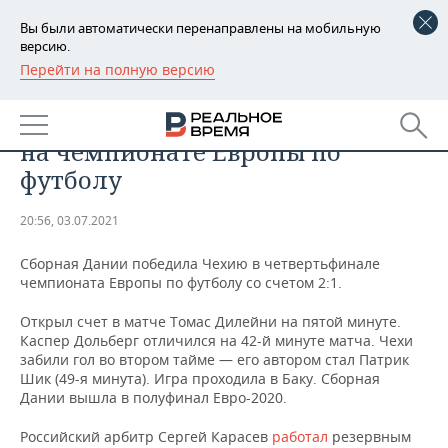
Вы были автоматически перенаправлены на мобильную
версию.
Перейти на полную версию
РЕГИОНЫ
СПОРТ
Сборная Дании победила Чехию
БАШКОРТОСТАН
НОВОСТИ
на чемпионате Европы по
ТАТАРСТАН
АНАЛИТИКА
футболу
УДМУРТИЯ
НОВОСТИ АНАЛИТИКИ
ЭКОНОМИКА
20:56, 03.07.2021
ДЕКЛАРАЦИИ О ДОХОДАХ
НОВОСТИ ЭКОНОМИКИ
ПРОМЫШЛЕННОСТЬ
Сборная Дании победила Чехию в четвертьфинале
чемпионата Европы по футболу со счетом 2:1.
КОРОЛИ ГОСЗАКАЗА ПФО
ФИНАНСЫ
НОВОСТИ
НЕДВИЖИМОСТЬ
ПРОМЫШЛЕННОСТИ
Открыл счет в матче Томас Дилейни на пятой минуте.
Каспер Дольберг отличился на 42-й минуте матча. Чехи
ВУЗЫ ТАТАРСТАНА
БАНКИ
НОВОСТИ НЕДВИЖИМОСТИ
АВТО
забили гол во втором тайме — его автором стал Патрик
АГРОПРОМ
Шик (49-я минута). Игра проходила в Баку. Сборная
КОМУ ПРИНАДЛЕЖАТ
БЮДЖЕТ
НОВОСТИ АВТО
БИЗНЕС
Дании вышла в полуфинал Евро-2020.
ТОРГОВЫЕ ЦЕНТРЫ
МАШИНОСТРОЕНИЕ
ТАТАРСТАНА
Российский арбитр Сергей Карасев
работал
резервным
ИНВЕСТИЦИИ
НОВОСТИ БИЗНЕСА
ТЕХНОЛОГИИ