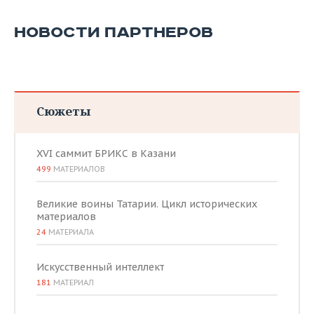
ВОДНЫЕ ВИДЫ СПОРТА
ОБРАЗОВАНИЕ
НОВОСТИ ПАРТНЕРОВ
ХОККЕЙ С МЯЧОМ
ПРОИСШЕСТВИЯ
Сюжеты
XVI саммит БРИКС в Казани
499
МАТЕРИАЛОВ
Великие воины Татарии. Цикл исторических
материалов
24
МАТЕРИАЛА
Искусственный интеллект
181
МАТЕРИАЛ