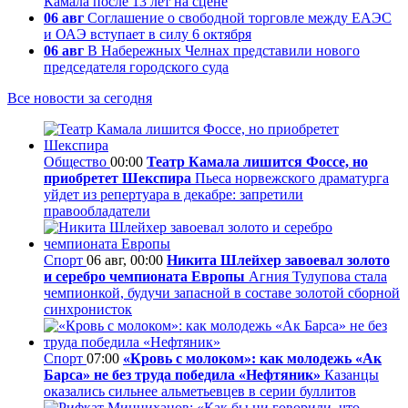
Камала после 13 лет на сцене
06 авг
Соглашение о свободной торговле между ЕАЭС
и ОАЭ вступает в силу 6 октября
06 авг
В Набережных Челнах представили нового
председателя городского суда
Все новости за сегодня
Общество
00:00
Театр Камала лишится Фоссе, но
приобретет Шекспира
Пьеса норвежского драматурга
уйдет из репертуара в декабре: запретили
правообладатели
Спорт
06 авг, 00:00
Никита Шлейхер завоевал золото
и серебро чемпионата Европы
Агния Тулупова стала
чемпионкой, будучи запасной в составе золотой сборной
синхронисток
Спорт
07:00
«Кровь с молоком»: как молодежь «Ак
Барса» не без труда победила «Нефтяник»
Казанцы
оказались сильнее альметьевцев в серии буллитов