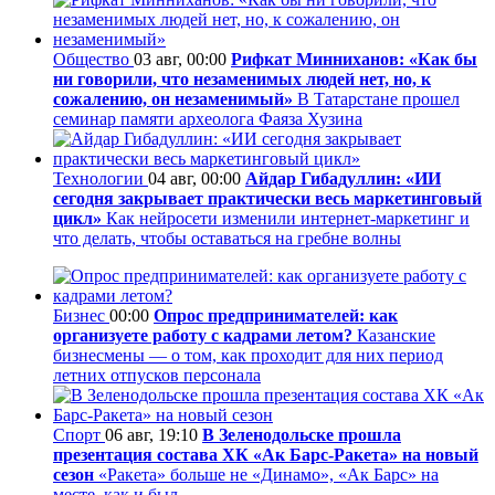
Общество
03 авг, 00:00
Рифкат Минниханов: «Как бы
ни говорили, что незаменимых людей нет, но, к
сожалению, он незаменимый»
В Татарстане прошел
семинар памяти археолога Фаяза Хузина
Технологии
04 авг, 00:00
Айдар Гибадуллин: «ИИ
сегодня закрывает практически весь маркетинговый
цикл»
Как нейросети изменили интернет-маркетинг и
что делать, чтобы оставаться на гребне волны
Бизнес
00:00
Опрос предпринимателей: как
организуете работу с кадрами летом?
Казанские
бизнесмены — о том, как проходит для них период
летних отпусков персонала
Спорт
06 авг, 19:10
В Зеленодольске прошла
презентация состава ХК «Ак Барс-Ракета» на новый
сезон
«Ракета» больше не «Динамо», «Ак Барс» на
месте, как и был