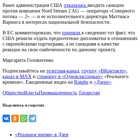
Ранее администрация США
отказалась
вводить санкции
против компании Nord Stream 2 AG — оператора «Северного
потока — 2» — и ее исполнительного директора Маттиаса
Варнига в интересах национальной безопасности.
В ЕС комментировали, что
приняли
к сведению тот факт, что
США решили отдать предпочтение дипломатии в отношениях
с европейскими партнерами, а не санкциям в качестве
реакции на свои озабоченности по данному проекту.
Маргарита Головатенко
Подписывайтесь на
телеграм-канал
,
группу «ВКонтакте»
,
канал в MAX
и
страницу в «Одноклассниках»
«Реального
времени». Ежедневные видео на
Rutube
и
«Дзене»
.
Общество
Власть
Промышленность
Татарстан
Поделитесь в соцсетях
«Реальное время» в Дзен