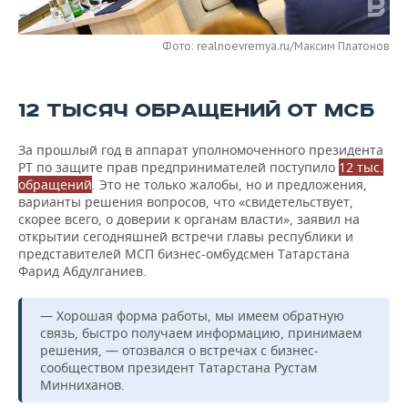
НЕФТЕХИМИЯ
РОЗНИЧНАЯ ТОРГОВЛЯ
НОВОСТИ ТЕХНОЛОГИЙ
МЕРОПРИЯТИЯ
НЕФТЬ
Фото: realnoevremya.ru/Максим Платонов
ТРАНСПОРТ
IT
НОВОСТИ МЕРОПРИЯТИЙ
СПОРТ
ОПК
12 ТЫСЯЧ ОБРАЩЕНИЙ ОТ МСБ
УСЛУГИ
МЕДИА
ВЫЕЗДНАЯ РЕДАКЦИЯ
НОВОСТИ СПОРТА
ОБЩЕСТВО
ЭНЕРГЕТИКА
За прошлый год в аппарат уполномоченного президента
ТЕЛЕКОММУНИКАЦИИ
БИЗНЕС-БРАНЧИ
ФУТБОЛ
НОВОСТИ ОБЩЕСТВА
ФОТОГАЛЕРЕЯ
РТ по защите прав предпринимателей поступило
12 тыс.
обращений
. Это не только жалобы, но и предложения,
ONLINE-КОНФЕРЕНЦИИ
ХОККЕЙ
ВЛАСТЬ
СЮЖЕТЫ
варианты решения вопросов, что «свидетельствует,
скорее всего, о доверии к органам власти», заявил на
открытии сегодняшней встречи главы республики и
ОТКРЫТАЯ ЛЕКЦИЯ
БАСКЕТБОЛ
ИНФРАСТРУКТУРА
СПРАВОЧНИК
представителей МСП бизнес-омбудсмен Татарстана
Фарид Абдулганиев.
ВОЛЕЙБОЛ
ИСТОРИЯ
СПИСОК ПЕРСОН
ПОЛНАЯ ВЕРСИЯ
— Хорошая форма работы, мы имеем обратную
КИБЕРСПОРТ
КУЛЬТУРА
СПИСОК КОМПАНИЙ
связь, быстро получаем информацию, принимаем
решения, — отозвался о встречах с бизнес-
сообществом президент Татарстана Рустам
ФИГУРНОЕ КАТАНИЕ
МЕДИЦИНА
Минниханов.