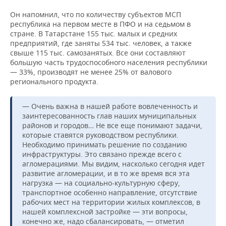
ВОДНЫЕ ВИДЫ СПОРТА
ОБРАЗОВАНИЕ
Он напомнил, что по количеству субъектов МСП
республика на первом месте в ПФО и на седьмом в
ХОККЕЙ С МЯЧОМ
ПРОИСШЕСТВИЯ
стране. В Татарстане 155 тыс. малых и средних
предприятий, где заняты 534 тыс. человек, а также
свыше 115 тыс. самозанятых. Все они составляют
большую часть трудоспособного населения республики
— 33%, производят не менее 25% от валового
регионального продукта.
— Очень важна в нашей работе вовлеченность и
заинтересованность глав наших муниципальных
районов и городов… Не все еще понимают задачи,
которые ставятся руководством республики.
Необходимо принимать решение по созданию
инфраструктуры. Это связано прежде всего с
агломерациями. Мы видим, насколько сегодня идет
развитие агломерации, и в то же время вся эта
нагрузка — на социально-культурную сферу,
транспортное особенно направление, отсутствие
рабочих мест на территории жилых комплексов, в
нашей комплексной застройке — эти вопросы,
конечно же, надо сбалансировать, — отметил