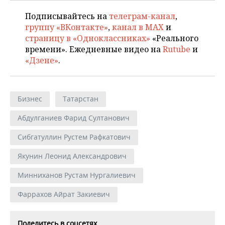
Подписывайтесь на
телеграм-канал
,
группу «ВКонтакте»
,
канал в MAX
и
страницу в «Одноклассниках»
«Реального
времени». Ежедневные видео на
Rutube
и
«Дзене»
.
Бизнес
Татарстан
Абдулганиев Фарид Султанович
Сибгатуллин Рустем Рафкатович
Якунин Леонид Александрович
Минниханов Рустам Нургалиевич
Фаррахов Айрат Закиевич
Поделитесь в соцсетях