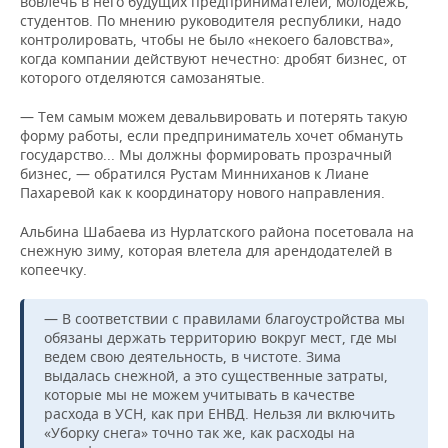
вовлечь в него будущих предпринимателей, молодежь,
студентов. По мнению руководителя республики, надо
контролировать, чтобы не было «некоего баловства»,
когда компании действуют нечестно: дробят бизнес, от
которого отделяются самозанятые.
— Тем самым можем девальвировать и потерять такую
форму работы, если предприниматель хочет обмануть
государство... Мы должны формировать прозрачный
бизнес, — обратился Рустам Минниханов к Лиане
Пахаревой как к координатору нового направления.
Альбина Шабаева из Нурлатского района посетовала на
снежную зиму, которая влетела для арендодателей в
копеечку.
— В соответствии с правилами благоустройства мы
обязаны держать территорию вокруг мест, где мы
ведем свою деятельность, в чистоте. Зима
выдалась снежной, а это существенные затраты,
которые мы не можем учитывать в качестве
расхода в УСН, как при ЕНВД. Нельзя ли включить
«Уборку снега» точно так же, как расходы на