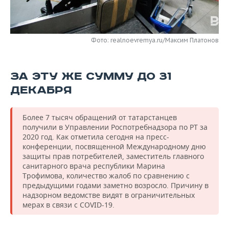
НЕФТЕХИМИЯ
РОЗНИЧНАЯ ТОРГОВЛЯ
НОВОСТИ ТЕХНОЛОГИЙ
МЕРОПРИЯТИЯ
НЕФТЬ
Фото: realnoevremya.ru/Максим Платонов
ТРАНСПОРТ
IT
НОВОСТИ МЕРОПРИЯТИЙ
СПОРТ
ОПК
УСЛУГИ
МЕДИА
ВЫЕЗДНАЯ РЕДАКЦИЯ
НОВОСТИ СПОРТА
ОБЩЕСТВО
ЭНЕРГЕТИКА
ЗА ЭТУ ЖЕ СУММУ ДО 31
ДЕКАБРЯ
ТЕЛЕКОММУНИКАЦИИ
БИЗНЕС-БРАНЧИ
ФУТБОЛ
НОВОСТИ ОБЩЕСТВА
ФОТОГАЛЕРЕЯ
ONLINE-КОНФЕРЕНЦИИ
ХОККЕЙ
ВЛАСТЬ
СЮЖЕТЫ
Более 7 тысяч обращений от татарстанцев
получили в Управлении Роспотребнадзора по РТ за
ОТКРЫТАЯ ЛЕКЦИЯ
БАСКЕТБОЛ
ИНФРАСТРУКТУРА
СПРАВОЧНИК
2020 год. Как отметила сегодня на пресс-
конференции, посвященной Международному дню
защиты прав потребителей, заместитель главного
ВОЛЕЙБОЛ
ИСТОРИЯ
СПИСОК ПЕРСОН
ПОЛНАЯ ВЕРСИЯ
санитарного врача республики Марина
Трофимова, количество жалоб по сравнению с
КИБЕРСПОРТ
КУЛЬТУРА
СПИСОК КОМПАНИЙ
предыдущими годами заметно возросло. Причину в
надзорном ведомстве видят в ограничительных
мерах в связи с COVID-19.
ФИГУРНОЕ КАТАНИЕ
МЕДИЦИНА