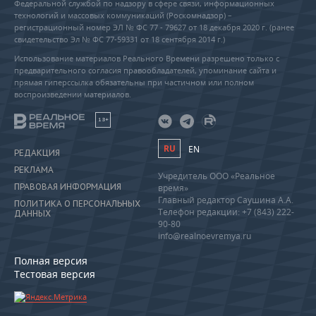
Федеральной службой по надзору в сфере связи, информационных
технологий и массовых коммуникаций (Роскомнадзор) –
регистрационный номер ЭЛ № ФС 77 - 79627 от 18 декабря 2020 г. (ранее
свидетельство Эл № ФС 77-59331 от 18 сентября 2014 г.)
Использование материалов Реального Времени разрешено только с
предварительного согласия правообладателей, упоминание сайта и
прямая гиперссылка обязательны при частичном или полном
воспроизведении материалов.
18+
RU
EN
РЕДАКЦИЯ
РЕКЛАМА
Учредитель ООО «Реальное
ПРАВОВАЯ ИНФОРМАЦИЯ
время»
Главный редактор Саушина А.А.
ПОЛИТИКА О ПЕРСОНАЛЬНЫХ
Телефон редакции: +7 (843) 222-
ДАННЫХ
90-80
info@realnoevremya.ru
Полная версия
Тестовая версия