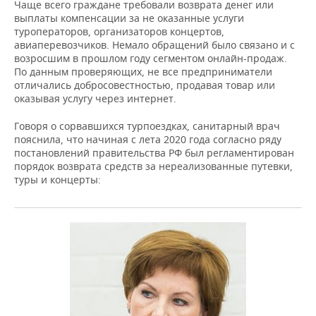
ВОДНЫЕ ВИДЫ СПОРТА
ОБРАЗОВАНИЕ
Чаще всего граждане требовали возврата денег или
выплаты компенсации за не оказанные услуги
туроператоров, организаторов концертов,
ХОККЕЙ С МЯЧОМ
ПРОИСШЕСТВИЯ
авиаперевозчиков. Немало обращений было связано и с
возросшим в прошлом году сегментом онлайн-продаж.
По данным проверяющих, не все предприниматели
отличались добросовестностью, продавая товар или
оказывая услугу через интернет.
Говоря о сорвавшихся турпоездках, санитарный врач
пояснила, что начиная с лета 2020 года согласно ряду
постановлений правительства РФ был регламентирован
порядок возврата средств за нереализованные путевки,
туры и концерты: