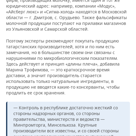
фирм, производящих молочку, имеется один и тот же
юридический адрес: например, компании «Модус»,
«Айсберг люкс» и «Сигма-холод» находятся в Московской
области — г. Дмитров, с. Орудьево. Также фальсификаты
молочной продукции поступают на прилавки магазинов
из Ульяновской и Самарской областей.
Поэтому эксперты рекомендуют покупать продукцию
татарстанских производителей, хотя и по ним есть
замечания, но в большинстве своем они связаны с
нарушениями по микробиологическим показателям.
Здесь действует и принцип «длины плеча», добавила
Марина Трофимова, — это краткосрочное время
доставки, а значит производитель старается
использовать только натуральные ингредиенты, в
продукцию не вводятся какие-то консерванты, чтобы
продлить ее срок хранения.
— Контроль в республике достаточно жесткий со
стороны надзорных органов, со стороны
правительства, министерств и ведомств —
Минпромторга, Минсельхоза. Крупные
производители все известны, и со своей стороны