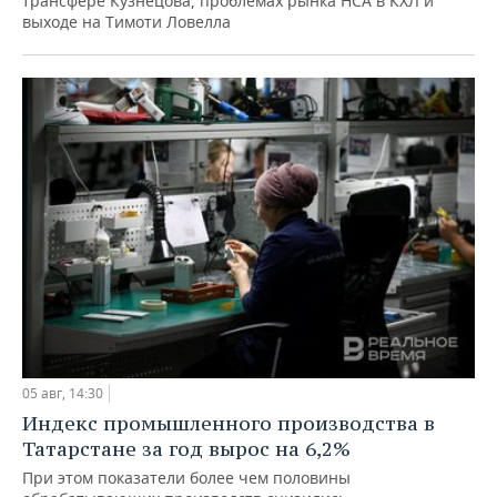
трансфере Кузнецова, проблемах рынка НСА в КХЛ и
выходе на Тимоти Ловелла
05 авг, 14:30
Индекс промышленного производства в
Татарстане за год вырос на 6,2%
При этом показатели более чем половины