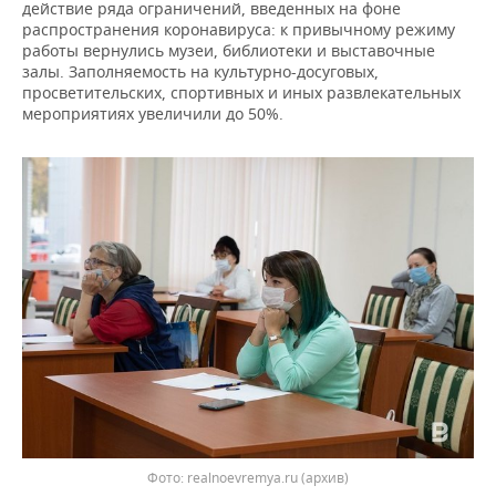
НЕФТЕХИМИЯ
действие ряда ограничений, введенных на фоне
распространения коронавируса: к привычному режиму
РОЗНИЧНАЯ ТОРГОВЛЯ
НОВОСТИ ТЕХНОЛОГИЙ
МЕРОПРИЯТИЯ
работы вернулись музеи, библиотеки и выставочные
НЕФТЬ
залы. Заполняемость на культурно-досуговых,
ТРАНСПОРТ
IT
НОВОСТИ МЕРОПРИЯТИЙ
СПОРТ
просветительских, спортивных и иных развлекательных
ОПК
мероприятиях увеличили до 50%.
УСЛУГИ
МЕДИА
ВЫЕЗДНАЯ РЕДАКЦИЯ
НОВОСТИ СПОРТА
ОБЩЕСТВО
ЭНЕРГЕТИКА
ТЕЛЕКОММУНИКАЦИИ
БИЗНЕС-БРАНЧИ
ФУТБОЛ
НОВОСТИ ОБЩЕСТВА
ФОТОГАЛЕРЕЯ
ONLINE-КОНФЕРЕНЦИИ
ХОККЕЙ
ВЛАСТЬ
СЮЖЕТЫ
ОТКРЫТАЯ ЛЕКЦИЯ
БАСКЕТБОЛ
ИНФРАСТРУКТУРА
СПРАВОЧНИК
ВОЛЕЙБОЛ
ИСТОРИЯ
СПИСОК ПЕРСОН
ПОЛНАЯ ВЕРСИЯ
КИБЕРСПОРТ
КУЛЬТУРА
СПИСОК КОМПАНИЙ
ФИГУРНОЕ КАТАНИЕ
МЕДИЦИНА
Фото: realnoevremya.ru (архив)