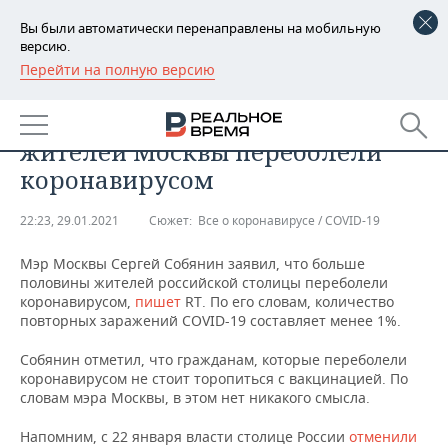
Вы были автоматически перенаправлены на мобильную
версию.
Перейти на полную версию
РЕГИОНЫ
ОБЩЕСТВО
Собянин: больше половины
БАШКОРТОСТАН
НОВОСТИ
жителей Москвы переболели
ТАТАРСТАН
АНАЛИТИКА
коронавирусом
УДМУРТИЯ
НОВОСТИ АНАЛИТИКИ
ЭКОНОМИКА
22:23, 29.01.2021
Сюжет:
Все о коронавирусе / COVID-19
ДЕКЛАРАЦИИ О ДОХОДАХ
НОВОСТИ ЭКОНОМИКИ
ПРОМЫШЛЕННОСТЬ
Мэр Москвы Сергей Собянин заявил, что больше
половины жителей российской столицы переболели
КОРОЛИ ГОСЗАКАЗА ПФО
ФИНАНСЫ
НОВОСТИ
НЕДВИЖИМОСТЬ
коронавирусом,
пишет
RT. По его словам, количество
ПРОМЫШЛЕННОСТИ
повторных заражений COVID-19 составляет менее 1%.
ВУЗЫ ТАТАРСТАНА
БАНКИ
НОВОСТИ НЕДВИЖИМОСТИ
АВТО
Собянин отметил, что гражданам, которые переболели
АГРОПРОМ
коронавирусом не стоит торопиться с вакцинацией. По
КОМУ ПРИНАДЛЕЖАТ
БЮДЖЕТ
НОВОСТИ АВТО
БИЗНЕС
словам мэра Москвы, в этом нет никакого смысла.
ТОРГОВЫЕ ЦЕНТРЫ
МАШИНОСТРОЕНИЕ
ТАТАРСТАНА
Напомним, с 22 января власти столице России
отменили
ИНВЕСТИЦИИ
НОВОСТИ БИЗНЕСА
ТЕХНОЛОГИИ