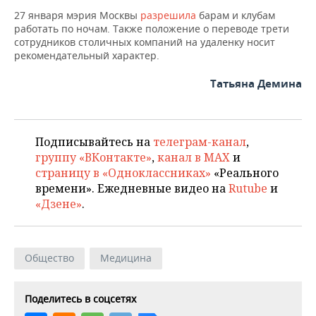
ВОДНЫЕ ВИДЫ СПОРТА
ОБРАЗОВАНИЕ
27 января мэрия Москвы
разрешила
барам и клубам
работать по ночам. Также положение о переводе трети
ХОККЕЙ С МЯЧОМ
ПРОИСШЕСТВИЯ
сотрудников столичных компаний на удаленку носит
рекомендательный характер.
Татьяна Демина
Подписывайтесь на
телеграм-канал
,
группу «ВКонтакте»
,
канал в MAX
и
страницу в «Одноклассниках»
«Реального
времени». Ежедневные видео на
Rutube
и
«Дзене»
.
Общество
Медицина
Поделитесь в соцсетях