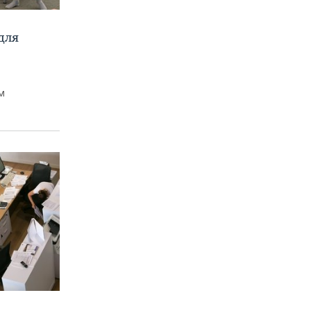
для
м