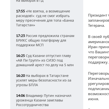
на выборах в ГД
«Не взятка, а возмещение
17:55
Президент 
расходов!»: суд не смог избрать
запланиров
меру пресечения для топа «Банка
Татарстан»
Тегерана.
Россия предложила странам
17:23
В своей пуб
БРИКС общую платформу для
американск
поддержки МСП
Иран приня
что Вашинг
Суд Казани отпустил главу
16:25
переговорн
«Ай Пи Групп» из СИЗО под
поддержку.
домашний арест по делу на 5 млн
Переговоры
На выборах в Татарстане
16:20
Изначальн
усилят меры безопасности из-за
урегулиров
угрозы БПЛА
подписании
возможност
Владимир Путин назначил
14:06
июня.
уроженца Казани замглавы
Россотрудничества