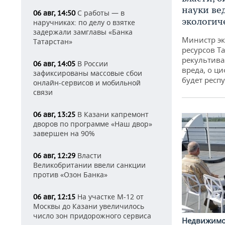
науки ве
С работы — в
06 авг, 14:50
экологич
наручниках: по делу о взятке
задержали замглавы «Банка
Министр э
Татарстан»
ресурсов Та
рекультива
В России
06 авг, 14:05
вреда, о ц
зафиксированы массовые сбои
будет респу
онлайн-сервисов и мобильной
связи
В Казани капремонт
06 авг, 13:25
дворов по программе «Наш двор»
завершен на 90%
Власти
06 авг, 12:29
Великобритании ввели санкции
против «Озон Банка»
На участке М-12 от
06 авг, 12:15
Москвы до Казани увеличилось
число зон придорожного сервиса
Недвижим