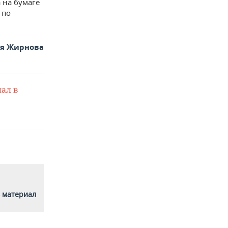
 на бумаге
 по
ья Жирнова
ал в
 материал