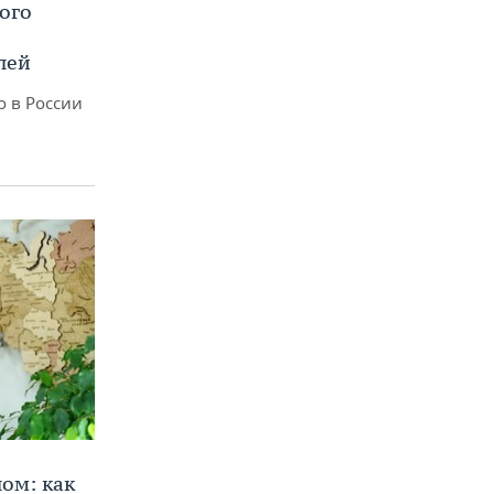
ого
лей
о в России
ом: как