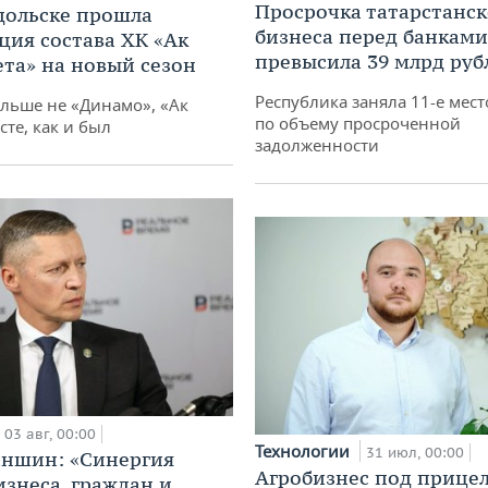
Просрочка татарстанск
дольске прошла
бизнеса перед банками
ция состава ХК «Ак
превысила 39 млрд руб
ета» на новый сезон
Республика заняла 11-е мест
ольше не «Динамо», «Ак
по объему просроченной
сте, как и был
задолженности
03 авг, 00:00
Технологии
31 июл, 00:00
аншин: «Синергия
Агробизнес под прицел
изнеса, граждан и