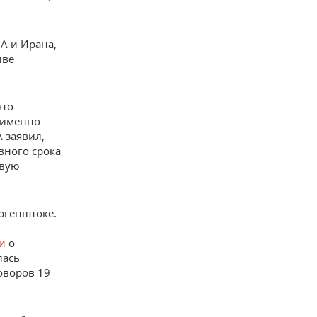
А и Ирана,
иве
что
, именно
 заявил,
вного срока
овую
ргенштоке.
и
о
лась
оворов 19