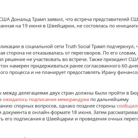
США Дональд Трамп заявил, что встреча представителей СШ
анная на 19 июня в Швейцарии, не состоялась по инициат
ликации в социальной сети Truth Social Трамп подчеркнул, 
ая сторона не отказывалась от переговоров. По его словам
л решение не участвовать во встрече. Также президент США
тон намерен придерживаться ранее согласованного 60-дне
ого процесса и не планирует предоставлять Ирану финанс
 между делегациями двух стран должны были пройти в Бю
о
ожидалось подписание меморандума
по дальнейшему
анию спорных вопросов, однако позднее стороны
сообщил
 документа в онлайн-формате 18 июня. Затем рассматрива
ь его подписания в Швейцарии и проведения очных перег