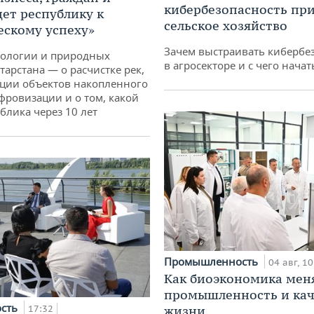
кибербезопасность при
дет республику к
сельское хозяйство
ескому успеху»
Зачем выстраивать кибербе
кологии и природных
в агросекторе и с чего начат
тарстана — о расчистке рек,
ции объектов накопленного
ифровизации и о том, какой
блика через 10 лет
Промышленность
04 авг, 10
Как биоэкономика мен
промышленность и кач
ость
17:32
жизни