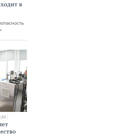
ходит в
зопасность
ь
:20
яет
ество