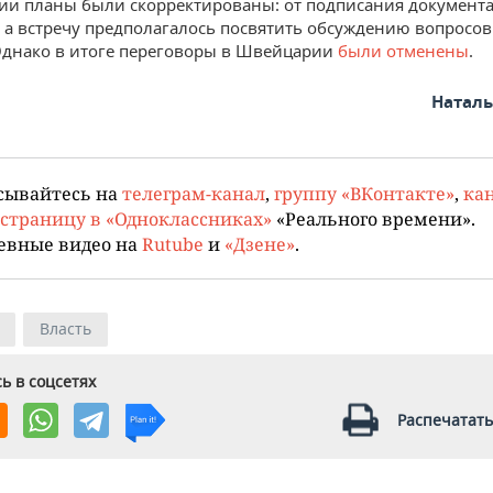
ии планы были скорректированы: от подписания документа
, а встречу предполагалось посвятить обсуждению вопросов
Однако в итоге переговоры в Швейцарии
были отменены
.
Натал
сывайтесь на
телеграм-канал
,
группу «ВКонтакте»
,
кан
страницу в «Одноклассниках»
«Реального времени».
евные видео на
Rutube
и
«Дзене»
.
Власть
ь в соцсетях
Распечатать