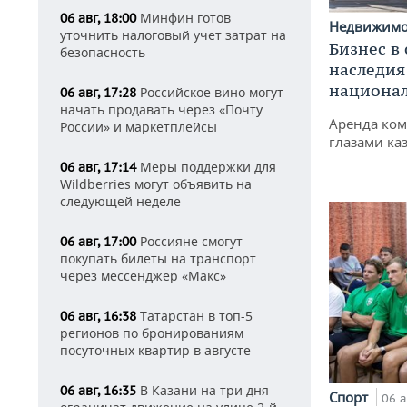
Минфин готов
06 авг, 18:00
Недвижим
уточнить налоговый учет затрат на
Бизнес в
безопасность
наследия
национа
Российское вино могут
06 авг, 17:28
начать продавать через «Почту
Аренда ко
России» и маркетплейсы
глазами ка
Меры поддержки для
06 авг, 17:14
Wildberries могут объявить на
следующей неделе
Россияне смогут
06 авг, 17:00
покупать билеты на транспорт
через мессенджер «Макс»
Татарстан в топ-5
06 авг, 16:38
регионов по бронированиям
посуточных квартир в августе
В Казани на три дня
06 авг, 16:35
Спорт
06 а