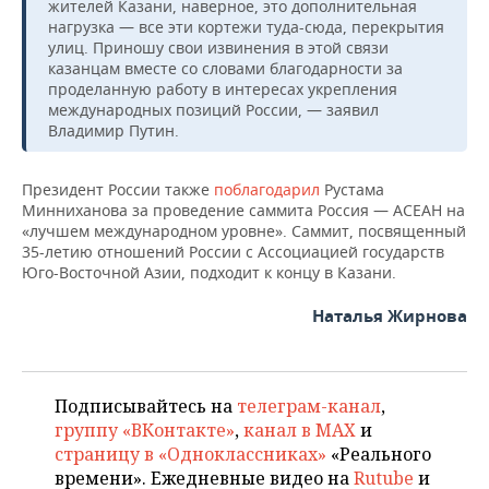
ВОДНЫЕ ВИДЫ СПОРТА
ОБРАЗОВАНИЕ
жителей Казани, наверное, это дополнительная
нагрузка — все эти кортежи туда-сюда, перекрытия
улиц. Приношу свои извинения в этой связи
ХОККЕЙ С МЯЧОМ
ПРОИСШЕСТВИЯ
казанцам вместе со словами благодарности за
проделанную работу в интересах укрепления
международных позиций России, — заявил
Владимир Путин.
Президент России также
поблагодарил
Рустама
Минниханова за проведение саммита Россия — АСЕАН на
«лучшем международном уровне». Саммит, посвященный
35-летию отношений России с Ассоциацией государств
Юго-Восточной Азии, подходит к концу в Казани.
Наталья Жирнова
Подписывайтесь на
телеграм-канал
,
группу «ВКонтакте»
,
канал в MAX
и
страницу в «Одноклассниках»
«Реального
времени». Ежедневные видео на
Rutube
и