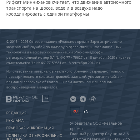
Рифкат Минниханов считает, что движение автономного
транспорта на шоссе, воде и в воздухе надо
координировать с единой платформы
© 2015 - 2026 Сетевое издание «Реальное время» Зарегистрировано
Федеральной службой по надзору в сфере связи, информационных
технологий и массовых коммуникаций (Роскомнадзор) –
регистрационный номер ЭЛ № ФС 77 - 79627 от 18 декабря 2020 г. (ранее
свидетельство Эл № ФС 77-59331 от 18 сентября 2014 г.)
Использование материалов Реального Времени разрешено только с
предварительного согласия правообладателей, упоминание сайта и
прямая гиперссылка обязательны при частичном или полном
воспроизведении материалов.
18+
RU
EN
РЕДАКЦИЯ
РЕКЛАМА
Учредитель ООО «Реальное
ПРАВОВАЯ ИНФОРМАЦИЯ
время»
Главный редактор Саушина А.А.
ПОЛИТИКА О ПЕРСОНАЛЬНЫХ
Телефон редакции: +7 (843) 222-
ДАННЫХ