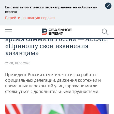
Вы были автоматически перенаправлены на мобильную
версию.
Перейти на полную версию
РЕГИОНЫ
ОБЩЕСТВО
Путин — об ограничениях во
БАШКОРТОСТАН
НОВОСТИ
время саммита Россия — АСЕАН:
ТАТАРСТАН
АНАЛИТИКА
«Приношу свои извинения
казанцам»
УДМУРТИЯ
НОВОСТИ АНАЛИТИКИ
ЭКОНОМИКА
21:00, 18.06.2026
ДЕКЛАРАЦИИ О ДОХОДАХ
НОВОСТИ ЭКОНОМИКИ
ПРОМЫШЛЕННОСТЬ
Президент России отметил, что из-за работы
КОРОЛИ ГОСЗАКАЗА ПФО
ФИНАНСЫ
НОВОСТИ
НЕДВИЖИМОСТЬ
официальных делегаций, движения кортежей и
ПРОМЫШЛЕННОСТИ
временных перекрытий улиц горожане могли
ВУЗЫ ТАТАРСТАНА
БАНКИ
НОВОСТИ НЕДВИЖИМОСТИ
АВТО
столкнуться с дополнительными трудностями
АГРОПРОМ
КОМУ ПРИНАДЛЕЖАТ
БЮДЖЕТ
НОВОСТИ АВТО
БИЗНЕС
ТОРГОВЫЕ ЦЕНТРЫ
МАШИНОСТРОЕНИЕ
ТАТАРСТАНА
ИНВЕСТИЦИИ
НОВОСТИ БИЗНЕСА
ТЕХНОЛОГИИ