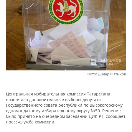
НЕФТЕХИМИЯ
РОЗНИЧНАЯ ТОРГОВЛЯ
НОВОСТИ ТЕХНОЛОГИЙ
МЕРОПРИЯТИЯ
НЕФТЬ
ТРАНСПОРТ
IT
НОВОСТИ МЕРОПРИЯТИЙ
СПОРТ
ОПК
УСЛУГИ
МЕДИА
ВЫЕЗДНАЯ РЕДАКЦИЯ
НОВОСТИ СПОРТА
ОБЩЕСТВО
ЭНЕРГЕТИКА
ТЕЛЕКОММУНИКАЦИИ
БИЗНЕС-БРАНЧИ
ФУТБОЛ
НОВОСТИ ОБЩЕСТВА
ФОТОГАЛЕРЕЯ
ONLINE-КОНФЕРЕНЦИИ
ХОККЕЙ
ВЛАСТЬ
СЮЖЕТЫ
Фото: Динар Фатыхов
ОТКРЫТАЯ ЛЕКЦИЯ
БАСКЕТБОЛ
ИНФРАСТРУКТУРА
СПРАВОЧНИК
ВОЛЕЙБОЛ
ИСТОРИЯ
СПИСОК ПЕРСОН
ПОЛНАЯ ВЕРСИЯ
Центральная избирательная комиссия Татарстана
назначила дополнительные выборы депутата
Государственного совета республики по Высокогорскому
КИБЕРСПОРТ
КУЛЬТУРА
СПИСОК КОМПАНИЙ
одномандатному избирательному округу №50. Решение
было принято на очередном заседании ЦИК РТ, сообщает
ФИГУРНОЕ КАТАНИЕ
МЕДИЦИНА
пресс-служба комиссии.