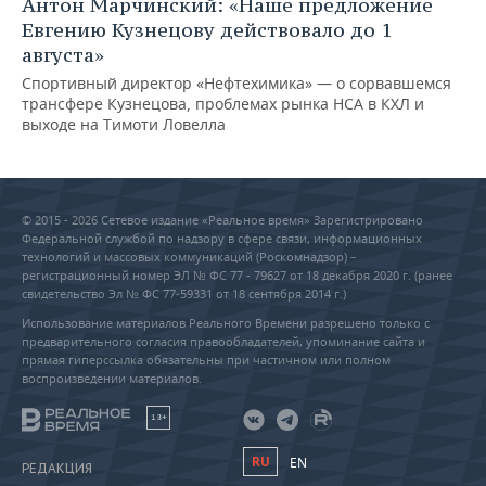
Антон Марчинский: «Наше предложение
Евгению Кузнецову действовало до 1
августа»
Спортивный директор «Нефтехимика» — о сорвавшемся
трансфере Кузнецова, проблемах рынка НСА в КХЛ и
выходе на Тимоти Ловелла
© 2015 - 2026 Сетевое издание «Реальное время» Зарегистрировано
Федеральной службой по надзору в сфере связи, информационных
технологий и массовых коммуникаций (Роскомнадзор) –
регистрационный номер ЭЛ № ФС 77 - 79627 от 18 декабря 2020 г. (ранее
свидетельство Эл № ФС 77-59331 от 18 сентября 2014 г.)
Использование материалов Реального Времени разрешено только с
предварительного согласия правообладателей, упоминание сайта и
прямая гиперссылка обязательны при частичном или полном
воспроизведении материалов.
18+
RU
EN
РЕДАКЦИЯ