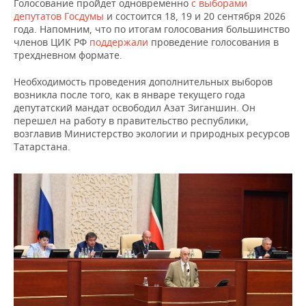
ВОДНЫЕ ВИДЫ СПОРТА
ОБРАЗОВАНИЕ
Голосование пройдет одновременно
с выборами
депутатов Госдумы
и состоится 18, 19 и 20 сентября 2026
года. Напомним, что по итогам голосования большинство
ХОККЕЙ С МЯЧОМ
ПРОИСШЕСТВИЯ
членов ЦИК РФ
поддержали
проведение голосования в
трехдневном формате.
Необходимость проведения дополнительных выборов
возникла после того, как в январе текущего года
депутатский мандат освободил Азат Зиганшин. Он
перешел на работу в правительство республики,
возглавив Министерство экологии и природных ресурсов
Татарстана.