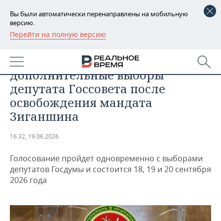
Вы были автоматически перенаправлены на мобильную
версию.
Перейти на полную версию
РЕГИОНЫ
ОБЩЕСТВО
В Татарстане назначили
БАШКОРТОСТАН
НОВОСТИ
дополнительные выборы
ТАТАРСТАН
АНАЛИТИКА
депутата Госсовета после
освобождения мандата
УДМУРТИЯ
НОВОСТИ АНАЛИТИКИ
ЭКОНОМИКА
Зиганшина
ДЕКЛАРАЦИИ О ДОХОДАХ
НОВОСТИ ЭКОНОМИКИ
ПРОМЫШЛЕННОСТЬ
16:32, 19.06.2026
КОРОЛИ ГОСЗАКАЗА ПФО
ФИНАНСЫ
НОВОСТИ
НЕДВИЖИМОСТЬ
ПРОМЫШЛЕННОСТИ
Голосование пройдет одновременно с выборами
депутатов Госдумы и состоится 18, 19 и 20 сентября
ВУЗЫ ТАТАРСТАНА
БАНКИ
НОВОСТИ НЕДВИЖИМОСТИ
АВТО
АГРОПРОМ
2026 года
КОМУ ПРИНАДЛЕЖАТ
БЮДЖЕТ
НОВОСТИ АВТО
БИЗНЕС
ТОРГОВЫЕ ЦЕНТРЫ
МАШИНОСТРОЕНИЕ
ТАТАРСТАНА
ИНВЕСТИЦИИ
НОВОСТИ БИЗНЕСА
ТЕХНОЛОГИИ