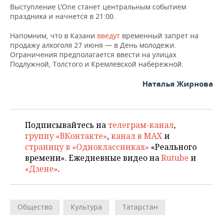
ВОДНЫЕ ВИДЫ СПОРТА
ОБРАЗОВАНИЕ
Выступление L’One станет центральным событием
праздника и начнется в 21:00.
ХОККЕЙ С МЯЧОМ
ПРОИСШЕСТВИЯ
Напомним, что в Казани
введут
временный запрет на
продажу алкоголя 27 июня — в День молодежи.
Ограничения предполагается ввести на улицах
Подлужной, Толстого и Кремлевской набережной.
Наталья Жирнова
Подписывайтесь на
телеграм-канал
,
группу «ВКонтакте»
,
канал в MAX
и
страницу в «Одноклассниках»
«Реального
времени». Ежедневные видео на
Rutube
и
«Дзене»
.
Общество
Культура
Татарстан