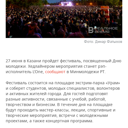
НЕФТЕХИМИЯ
РОЗНИЧНАЯ ТОРГОВЛЯ
НОВОСТИ ТЕХНОЛОГИЙ
МЕРОПРИЯТИЯ
НЕФТЬ
ТРАНСПОРТ
IT
НОВОСТИ МЕРОПРИЯТИЙ
СПОРТ
ОПК
УСЛУГИ
МЕДИА
ВЫЕЗДНАЯ РЕДАКЦИЯ
НОВОСТИ СПОРТА
ОБЩЕСТВО
ЭНЕРГЕТИКА
Фото: Динар Фатыхов
ТЕЛЕКОММУНИКАЦИИ
БИЗНЕС-БРАНЧИ
ФУТБОЛ
НОВОСТИ ОБЩЕСТВА
ФОТОГАЛЕРЕЯ
27 июня в Казани пройдет фестиваль, посвященный Дню
ONLINE-КОНФЕРЕНЦИИ
ХОККЕЙ
ВЛАСТЬ
СЮЖЕТЫ
молодежи. Хедлайнером мероприятия станет рэп-
исполнитель L’One,
сообщают
в Минмолодежи РТ.
ОТКРЫТАЯ ЛЕКЦИЯ
БАСКЕТБОЛ
ИНФРАСТРУКТУРА
СПРАВОЧНИК
Фестиваль состоится на площадке экстрим-парка «Урам»
и соберет студентов, молодых специалистов, волонтеров
ВОЛЕЙБОЛ
ИСТОРИЯ
СПИСОК ПЕРСОН
ПОЛНАЯ ВЕРСИЯ
и активных жителей города. Для гостей подготовят
разные активности, связанные с учебой, работой,
КИБЕРСПОРТ
КУЛЬТУРА
СПИСОК КОМПАНИЙ
творчеством и бизнесом. В течение дня на площадке
будут проходить мастер-классы, лекции, спортивные и
творческие мероприятия, встречи с молодежными
ФИГУРНОЕ КАТАНИЕ
МЕДИЦИНА
проектами, а также концертная программа.