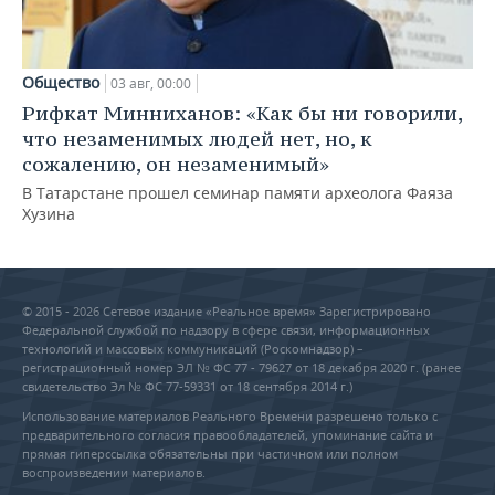
Общество
03 авг, 00:00
Рифкат Минниханов: «Как бы ни говорили,
что незаменимых людей нет, но, к
сожалению, он незаменимый»
В Татарстане прошел семинар памяти археолога Фаяза
Хузина
© 2015 - 2026 Сетевое издание «Реальное время» Зарегистрировано
Федеральной службой по надзору в сфере связи, информационных
технологий и массовых коммуникаций (Роскомнадзор) –
регистрационный номер ЭЛ № ФС 77 - 79627 от 18 декабря 2020 г. (ранее
свидетельство Эл № ФС 77-59331 от 18 сентября 2014 г.)
Использование материалов Реального Времени разрешено только с
предварительного согласия правообладателей, упоминание сайта и
прямая гиперссылка обязательны при частичном или полном
воспроизведении материалов.