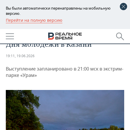
Вы были автоматически перенаправлены на мобильную
версию.
Перейти на полную версию
РЕГИОНЫ
ОБЩЕСТВО
L’One выступит хедлайнером
БАШКОРТОСТАН
НОВОСТИ
Дня молодежи в Казани
ТАТАРСТАН
АНАЛИТИКА
19:11, 19.06.2026
УДМУРТИЯ
НОВОСТИ АНАЛИТИКИ
ЭКОНОМИКА
Выступление запланировано в 21:00 мск в экстрим-
ДЕКЛАРАЦИИ О ДОХОДАХ
НОВОСТИ ЭКОНОМИКИ
ПРОМЫШЛЕННОСТЬ
парке «Урам»
КОРОЛИ ГОСЗАКАЗА ПФО
ФИНАНСЫ
НОВОСТИ
НЕДВИЖИМОСТЬ
ПРОМЫШЛЕННОСТИ
ВУЗЫ ТАТАРСТАНА
БАНКИ
НОВОСТИ НЕДВИЖИМОСТИ
АВТО
АГРОПРОМ
КОМУ ПРИНАДЛЕЖАТ
БЮДЖЕТ
НОВОСТИ АВТО
БИЗНЕС
ТОРГОВЫЕ ЦЕНТРЫ
МАШИНОСТРОЕНИЕ
ТАТАРСТАНА
ИНВЕСТИЦИИ
НОВОСТИ БИЗНЕСА
ТЕХНОЛОГИИ