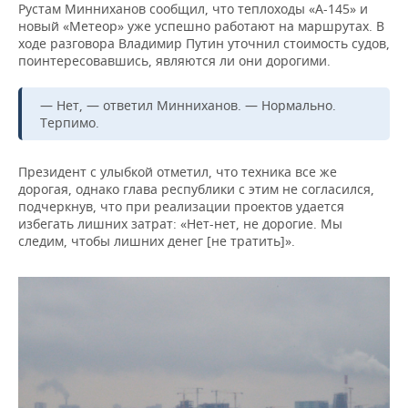
ВОДНЫЕ ВИДЫ СПОРТА
ОБРАЗОВАНИЕ
Рустам Минниханов сообщил, что теплоходы «А-145» и
новый «Метеор» уже успешно работают на маршрутах. В
ходе разговора Владимир Путин уточнил стоимость судов,
ХОККЕЙ С МЯЧОМ
ПРОИСШЕСТВИЯ
поинтересовавшись, являются ли они дорогими.
— Нет, — ответил Минниханов. — Нормально.
Терпимо.
Президент с улыбкой отметил, что техника все же
дорогая, однако глава республики с этим не согласился,
подчеркнув, что при реализации проектов удается
избегать лишних затрат: «Нет-нет, не дорогие. Мы
следим, чтобы лишних денег [не тратить]».