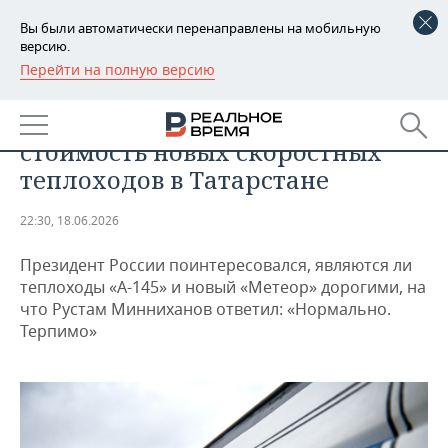
Вы были автоматически перенаправлены на мобильную
версию.
Перейти на полную версию
РЕГИОНЫ
ЭКОНОМИКА
Путин и Минниханов обсудили
БАШКОРТОСТАН
НОВОСТИ
стоимость новых скоростных
ТАТАРСТАН
АНАЛИТИКА
теплоходов в Татарстане
УДМУРТИЯ
НОВОСТИ АНАЛИТИКИ
ЭКОНОМИКА
22:30, 18.06.2026
ДЕКЛАРАЦИИ О ДОХОДАХ
НОВОСТИ ЭКОНОМИКИ
ПРОМЫШЛЕННОСТЬ
Президент России поинтересовался, являются ли
теплоходы «А-145» и новый «Метеор» дорогими, на
КОРОЛИ ГОСЗАКАЗА ПФО
ФИНАНСЫ
НОВОСТИ
НЕДВИЖИМОСТЬ
что Рустам Минниханов ответил: «Нормально.
ПРОМЫШЛЕННОСТИ
Терпимо»
ВУЗЫ ТАТАРСТАНА
БАНКИ
НОВОСТИ НЕДВИЖИМОСТИ
АВТО
АГРОПРОМ
КОМУ ПРИНАДЛЕЖАТ
БЮДЖЕТ
НОВОСТИ АВТО
БИЗНЕС
ТОРГОВЫЕ ЦЕНТРЫ
МАШИНОСТРОЕНИЕ
ТАТАРСТАНА
ИНВЕСТИЦИИ
НОВОСТИ БИЗНЕСА
ТЕХНОЛОГИИ