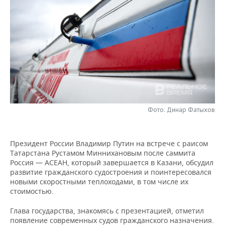
НЕФТЕХИМИЯ
РОЗНИЧНАЯ ТОРГОВЛЯ
НОВОСТИ ТЕХНОЛОГИЙ
МЕРОПРИЯТИЯ
НЕФТЬ
ТРАНСПОРТ
IT
НОВОСТИ МЕРОПРИЯТИЙ
СПОРТ
ОПК
УСЛУГИ
МЕДИА
ВЫЕЗДНАЯ РЕДАКЦИЯ
НОВОСТИ СПОРТА
ОБЩЕСТВО
ЭНЕРГЕТИКА
ТЕЛЕКОММУНИКАЦИИ
БИЗНЕС-БРАНЧИ
ФУТБОЛ
НОВОСТИ ОБЩЕСТВА
ФОТОГАЛЕРЕЯ
Фото: Динар Фатыхов
ONLINE-КОНФЕРЕНЦИИ
ХОККЕЙ
ВЛАСТЬ
СЮЖЕТЫ
ОТКРЫТАЯ ЛЕКЦИЯ
БАСКЕТБОЛ
ИНФРАСТРУКТУРА
СПРАВОЧНИК
Президент России Владимир Путин на встрече с раисом
Татарстана Рустамом Миннихановым после саммита
ВОЛЕЙБОЛ
ИСТОРИЯ
СПИСОК ПЕРСОН
ПОЛНАЯ ВЕРСИЯ
Россия — АСЕАН, который завершается в Казани, обсудил
развитие гражданского судостроения и поинтересовался
КИБЕРСПОРТ
КУЛЬТУРА
СПИСОК КОМПАНИЙ
новыми скоростными теплоходами, в том числе их
стоимостью.
ФИГУРНОЕ КАТАНИЕ
МЕДИЦИНА
Глава государства, знакомясь с презентацией, отметил
появление современных судов гражданского назначения.