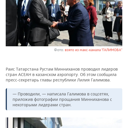
НЕФТЕХИМИЯ
РОЗНИЧНАЯ ТОРГОВЛЯ
НОВОСТИ ТЕХНОЛОГИЙ
МЕРОПРИЯТИЯ
НЕФТЬ
ТРАНСПОРТ
IT
НОВОСТИ МЕРОПРИЯТИЙ
СПОРТ
ОПК
УСЛУГИ
МЕДИА
ВЫЕЗДНАЯ РЕДАКЦИЯ
НОВОСТИ СПОРТА
ОБЩЕСТВО
ЭНЕРГЕТИКА
ТЕЛЕКОММУНИКАЦИИ
БИЗНЕС-БРАНЧИ
ФУТБОЛ
НОВОСТИ ОБЩЕСТВА
ФОТОГАЛЕРЕЯ
Фото:
взято из макс-канала "ГАЛИМОВА"
ONLINE-КОНФЕРЕНЦИИ
ХОККЕЙ
ВЛАСТЬ
СЮЖЕТЫ
Раис Татарстана Рустам Минниханов проводил лидеров
стран АСЕАН в казанском аэропорту. Об этом сообщила
ОТКРЫТАЯ ЛЕКЦИЯ
БАСКЕТБОЛ
ИНФРАСТРУКТУРА
СПРАВОЧНИК
пресс-секретарь главы республики Лилия Галимова.
ВОЛЕЙБОЛ
ИСТОРИЯ
СПИСОК ПЕРСОН
ПОЛНАЯ ВЕРСИЯ
— Проводили, — написала Галимова в соцсетях,
приложив фотографии прощания Минниханова с
КИБЕРСПОРТ
КУЛЬТУРА
СПИСОК КОМПАНИЙ
некоторыми лидерами стран.
ФИГУРНОЕ КАТАНИЕ
МЕДИЦИНА