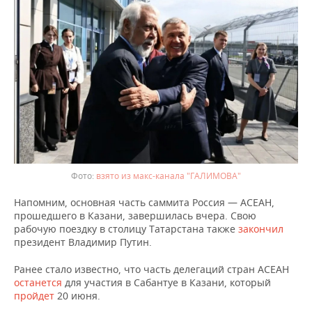
ВОДНЫЕ ВИДЫ СПОРТА
ОБРАЗОВАНИЕ
ХОККЕЙ С МЯЧОМ
ПРОИСШЕСТВИЯ
взято из макс-канала "ГАЛИМОВА"
Напомним, основная часть саммита Россия — АСЕАН,
прошедшего в Казани, завершилась вчера. Свою
рабочую поездку в столицу Татарстана также
закончил
президент Владимир Путин.
Ранее стало известно, что часть делегаций стран АСЕАН
останется
для участия в Сабантуе в Казани, который
пройдет
20 июня.