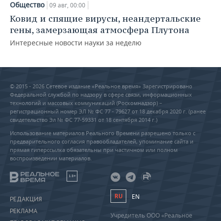
Общество
09 авг, 00:00
Ковид и спящие вирусы, неандертальские
гены, замерзающая атмосфера Плутона
Интересные новости науки за неделю
© 2015 - 2026 Сетевое издание «Реальное время» Зарегистрировано
Федеральной службой по надзору в сфере связи, информационных
технологий и массовых коммуникаций (Роскомнадзор) –
регистрационный номер ЭЛ № ФС 77 - 79627 от 18 декабря 2020 г. (ранее
свидетельство Эл № ФС 77-59331 от 18 сентября 2014 г.)
Использование материалов Реального Времени разрешено только с
предварительного согласия правообладателей, упоминание сайта и
прямая гиперссылка обязательны при частичном или полном
воспроизведении материалов.
18+
RU
EN
РЕДАКЦИЯ
РЕКЛАМА
Учредитель ООО «Реальное