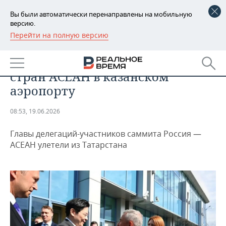
Вы были автоматически перенаправлены на мобильную
версию.
Перейти на полную версию
РЕГИОНЫ
ОБЩЕСТВО
Минниханов проводил лидеров
БАШКОРТОСТАН
НОВОСТИ
стран АСЕАН в казанском
ТАТАРСТАН
АНАЛИТИКА
аэропорту
УДМУРТИЯ
НОВОСТИ АНАЛИТИКИ
ЭКОНОМИКА
08:53, 19.06.2026
ДЕКЛАРАЦИИ О ДОХОДАХ
НОВОСТИ ЭКОНОМИКИ
ПРОМЫШЛЕННОСТЬ
Главы делегаций-участников саммита Россия —
АСЕАН улетели из Татарстана
КОРОЛИ ГОСЗАКАЗА ПФО
ФИНАНСЫ
НОВОСТИ
НЕДВИЖИМОСТЬ
ПРОМЫШЛЕННОСТИ
ВУЗЫ ТАТАРСТАНА
БАНКИ
НОВОСТИ НЕДВИЖИМОСТИ
АВТО
АГРОПРОМ
КОМУ ПРИНАДЛЕЖАТ
БЮДЖЕТ
НОВОСТИ АВТО
БИЗНЕС
ТОРГОВЫЕ ЦЕНТРЫ
МАШИНОСТРОЕНИЕ
ТАТАРСТАНА
ИНВЕСТИЦИИ
НОВОСТИ БИЗНЕСА
ТЕХНОЛОГИИ