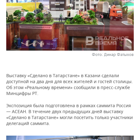
НЕФТЕХИМИЯ
РОЗНИЧНАЯ ТОРГОВЛЯ
НОВОСТИ ТЕХНОЛОГИЙ
МЕРОПРИЯТИЯ
НЕФТЬ
ТРАНСПОРТ
IT
НОВОСТИ МЕРОПРИЯТИЙ
СПОРТ
ОПК
УСЛУГИ
МЕДИА
ВЫЕЗДНАЯ РЕДАКЦИЯ
НОВОСТИ СПОРТА
ОБЩЕСТВО
ЭНЕРГЕТИКА
ТЕЛЕКОММУНИКАЦИИ
БИЗНЕС-БРАНЧИ
ФУТБОЛ
НОВОСТИ ОБЩЕСТВА
ФОТОГАЛЕРЕЯ
Фото: Динар Фатыхов
ONLINE-КОНФЕРЕНЦИИ
ХОККЕЙ
ВЛАСТЬ
СЮЖЕТЫ
Выставку «Сделано в Татарстане» в Казани сделали
доступной на два дня для всех жителей и гостей столицы.
ОТКРЫТАЯ ЛЕКЦИЯ
БАСКЕТБОЛ
ИНФРАСТРУКТУРА
СПРАВОЧНИК
Об этом «Реальному времени» сообщили в пресс-службе
Минцифры РТ.
ВОЛЕЙБОЛ
ИСТОРИЯ
СПИСОК ПЕРСОН
ПОЛНАЯ ВЕРСИЯ
Экспозиция была подготовлена в рамках саммита Россия
— АСЕАН. В течение двух предыдущих дней выставку
КИБЕРСПОРТ
КУЛЬТУРА
СПИСОК КОМПАНИЙ
«Сделано в Татарстане» могли посетить только участники
делегаций саммита.
ФИГУРНОЕ КАТАНИЕ
МЕДИЦИНА