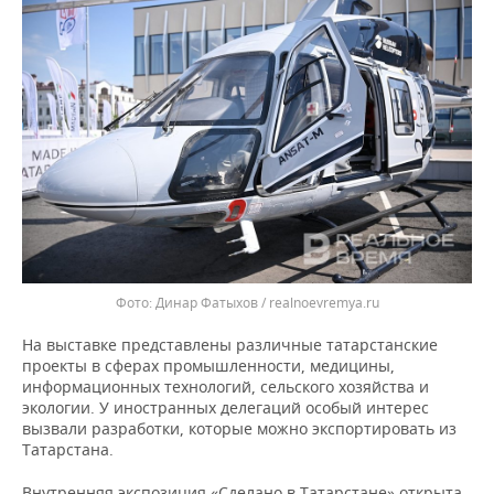
ВОДНЫЕ ВИДЫ СПОРТА
ОБРАЗОВАНИЕ
ХОККЕЙ С МЯЧОМ
ПРОИСШЕСТВИЯ
Динар Фатыхов / realnoevremya.ru
На выставке представлены различные татарстанские
проекты в сферах промышленности, медицины,
информационных технологий, сельского хозяйства и
экологии. У иностранных делегаций особый интерес
вызвали разработки, которые можно экспортировать из
Татарстана.
Внутренняя экспозиция «Сделано в Татарстане» открыта