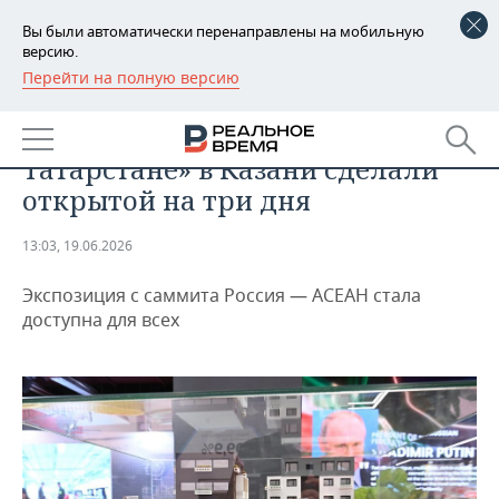
Вы были автоматически перенаправлены на мобильную
версию.
Перейти на полную версию
РЕГИОНЫ
ОБЩЕСТВО
Выставку «Сделано в
БАШКОРТОСТАН
НОВОСТИ
Татарстане» в Казани сделали
ТАТАРСТАН
АНАЛИТИКА
открытой на три дня
УДМУРТИЯ
НОВОСТИ АНАЛИТИКИ
ЭКОНОМИКА
13:03, 19.06.2026
ДЕКЛАРАЦИИ О ДОХОДАХ
НОВОСТИ ЭКОНОМИКИ
ПРОМЫШЛЕННОСТЬ
Экспозиция с саммита Россия — АСЕАН стала
доступна для всех
КОРОЛИ ГОСЗАКАЗА ПФО
ФИНАНСЫ
НОВОСТИ
НЕДВИЖИМОСТЬ
ПРОМЫШЛЕННОСТИ
ВУЗЫ ТАТАРСТАНА
БАНКИ
НОВОСТИ НЕДВИЖИМОСТИ
АВТО
АГРОПРОМ
КОМУ ПРИНАДЛЕЖАТ
БЮДЖЕТ
НОВОСТИ АВТО
БИЗНЕС
ТОРГОВЫЕ ЦЕНТРЫ
МАШИНОСТРОЕНИЕ
ТАТАРСТАНА
ИНВЕСТИЦИИ
НОВОСТИ БИЗНЕСА
ТЕХНОЛОГИИ