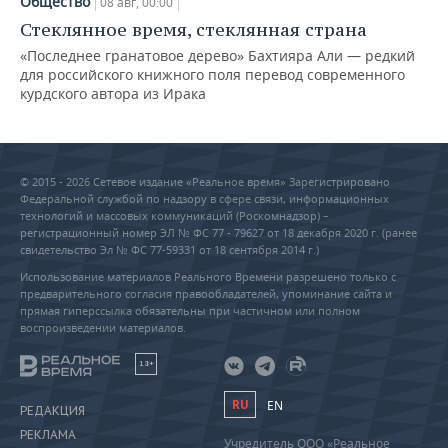
Общество
08 авг, 00:00
Стеклянное время, стеклянная страна
«Последнее гранатовое дерево» Бахтияра Али — редкий
для российского книжного поля перевод современного
курдского автора из Ирака
© 2015 - 2026 Сетевое издание «Реальное время» Зарегистрировано
Федеральной службой по надзору в сфере связи, информационных
технологий и массовых коммуникаций (Роскомнадзор) –
регистрационный номер ЭЛ № ФС 77 - 79627 от 18 декабря 2020 г. (ранее
свидетельство Эл № ФС 77-59331 от 18 сентября 2014 г.)
Использование материалов Реального Времени разрешено только с
предварительного согласия правообладателей, упоминание сайта и
прямая гиперссылка обязательны при частичном или полном
воспроизведении материалов.
18+
RU
EN
РЕДАКЦИЯ
РЕКЛАМА
Учредитель ООО «Реальное