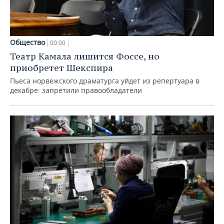
Общество
00:00
Театр Камала лишится Фоссе, но
приобретет Шекспира
Пьеса норвежского драматурга уйдет из репертуара в
декабре: запретили правообладатели