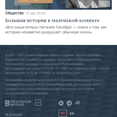
Общество
01 авг, 00:00
Большая история в маленькой комнате
«Все наши вчера» Наталии Гинзбург — книга о том, как
история незаметно разрушает обычную жизнь
© 2015 - 2026 Сетевое издание «Реальное время» Зарегистрировано
Федеральной службой по надзору в сфере связи, информационных
технологий и массовых коммуникаций (Роскомнадзор) –
регистрационный номер ЭЛ № ФС 77 - 79627 от 18 декабря 2020 г. (ранее
свидетельство Эл № ФС 77-59331 от 18 сентября 2014 г.)
Использование материалов Реального Времени разрешено только с
предварительного согласия правообладателей, упоминание сайта и
прямая гиперссылка обязательны при частичном или полном
воспроизведении материалов.
18+
RU
EN
РЕДАКЦИЯ