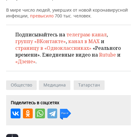
ВОДНЫЕ ВИДЫ СПОРТА
ОБРАЗОВАНИЕ
В мире число людей, умерших от новой коронавирусной
ХОККЕЙ С МЯЧОМ
ПРОИСШЕСТВИЯ
инфекции,
превысило
700 тыс. человек.
Подписывайтесь на
телеграм-канал
,
группу «ВКонтакте»
,
канал в MAX
и
страницу в «Одноклассниках»
«Реального
времени». Ежедневные видео на
Rutube
и
«Дзене»
.
Общество
Медицина
Татарстан
Поделитесь в соцсетях