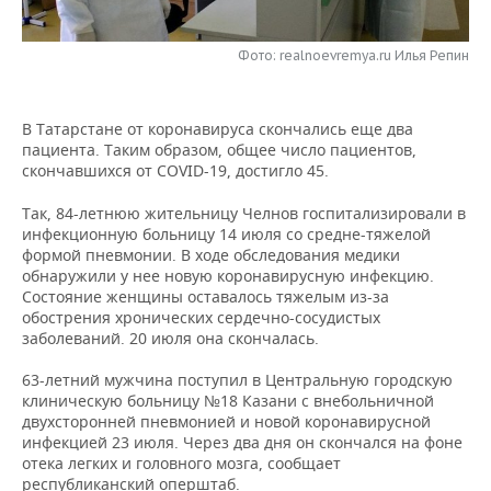
НЕФТЕХИМИЯ
РОЗНИЧНАЯ ТОРГОВЛЯ
НОВОСТИ ТЕХНОЛОГИЙ
МЕРОПРИЯТИЯ
НЕФТЬ
Фото: realnoevremya.ru Илья Репин
ТРАНСПОРТ
IT
НОВОСТИ МЕРОПРИЯТИЙ
СПОРТ
ОПК
В Татарстане от коронавируса скончались еще два
УСЛУГИ
МЕДИА
ВЫЕЗДНАЯ РЕДАКЦИЯ
НОВОСТИ СПОРТА
ОБЩЕСТВО
пациента. Таким образом, общее число пациентов,
ЭНЕРГЕТИКА
скончавшихся от COVID-19, достигло 45.
ТЕЛЕКОММУНИКАЦИИ
БИЗНЕС-БРАНЧИ
ФУТБОЛ
НОВОСТИ ОБЩЕСТВА
ФОТОГАЛЕРЕЯ
Так, 84-летнюю жительницу Челнов госпитализировали в
инфекционную больницу 14 июля со средне-тяжелой
ONLINE-КОНФЕРЕНЦИИ
ХОККЕЙ
ВЛАСТЬ
СЮЖЕТЫ
формой пневмонии. В ходе обследования медики
обнаружили у нее новую коронавирусную инфекцию.
ОТКРЫТАЯ ЛЕКЦИЯ
БАСКЕТБОЛ
ИНФРАСТРУКТУРА
СПРАВОЧНИК
Состояние женщины оставалось тяжелым из-за
обострения хронических сердечно-сосудистых
заболеваний. 20 июля она скончалась.
ВОЛЕЙБОЛ
ИСТОРИЯ
СПИСОК ПЕРСОН
ПОЛНАЯ ВЕРСИЯ
63-летний мужчина поступил в Центральную городскую
КИБЕРСПОРТ
КУЛЬТУРА
СПИСОК КОМПАНИЙ
клиническую больницу №18 Казани с внебольничной
двухсторонней пневмонией и новой коронавирусной
инфекцией 23 июля. Через два дня он скончался на фоне
ФИГУРНОЕ КАТАНИЕ
МЕДИЦИНА
отека легких и головного мозга, сообщает
республиканский оперштаб.