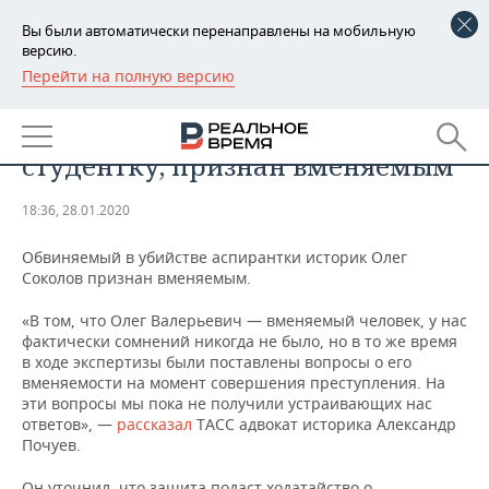
Вы были автоматически перенаправлены на мобильную
версию.
Перейти на полную версию
РЕГИОНЫ
ОБЩЕСТВО
Историк Соколов, убивший
БАШКОРТОСТАН
НОВОСТИ
студентку, признан вменяемым
ТАТАРСТАН
АНАЛИТИКА
18:36, 28.01.2020
УДМУРТИЯ
НОВОСТИ АНАЛИТИКИ
ЭКОНОМИКА
Обвиняемый в убийстве аспирантки историк Олег
Соколов признан вменяемым.
ДЕКЛАРАЦИИ О ДОХОДАХ
НОВОСТИ ЭКОНОМИКИ
ПРОМЫШЛЕННОСТЬ
«В том, что Олег Валерьевич — вменяемый человек, у нас
КОРОЛИ ГОСЗАКАЗА ПФО
ФИНАНСЫ
НОВОСТИ
НЕДВИЖИМОСТЬ
фактически сомнений никогда не было, но в то же время
ПРОМЫШЛЕННОСТИ
в ходе экспертизы были поставлены вопросы о его
ВУЗЫ ТАТАРСТАНА
БАНКИ
НОВОСТИ НЕДВИЖИМОСТИ
АВТО
вменяемости на момент совершения преступления. На
АГРОПРОМ
эти вопросы мы пока не получили устраивающих нас
ответов», —
рассказал
ТАСС адвокат историка Александр
КОМУ ПРИНАДЛЕЖАТ
БЮДЖЕТ
НОВОСТИ АВТО
БИЗНЕС
Почуев.
ТОРГОВЫЕ ЦЕНТРЫ
МАШИНОСТРОЕНИЕ
ТАТАРСТАНА
ИНВЕСТИЦИИ
НОВОСТИ БИЗНЕСА
ТЕХНОЛОГИИ
Он уточнил, что защита подаст ходатайство о