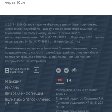
через 10 лет
© 2015 - 2026 Сетевое издание «Реальное время» Зарегистрировано
Федеральной службой по надзору в сфере связи, информационных
технологий и массовых коммуникаций (Роскомнадзор) –
регистрационный номер ЭЛ № ФС 77 - 79627 от 18 декабря 2020 г. (ранее
свидетельство Эл № ФС 77-59331 от 18 сентября 2014 г.)
Использование материалов Реального Времени разрешено только с
предварительного согласия правообладателей, упоминание сайта и
прямая гиперссылка обязательны при частичном или полном
воспроизведении материалов.
18+
RU
EN
РЕДАКЦИЯ
РЕКЛАМА
Учредитель ООО «Реальное
ПРАВОВАЯ ИНФОРМАЦИЯ
время»
Главный редактор Саушина А.А.
ПОЛИТИКА О ПЕРСОНАЛЬНЫХ
Телефон редакции: +7 (843) 222-
ДАННЫХ
90-80
info@realnoevremya.ru