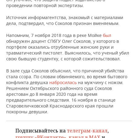
НЕФТЕХИМИЯ
проведении повторной экспертизы.
РОЗНИЧНАЯ ТОРГОВЛЯ
НОВОСТИ ТЕХНОЛОГИЙ
МЕРОПРИЯТИЯ
НЕФТЬ
Источник информагентства, знакомый с материалами
дела, подтвердил, что Соколов признан вменяемым.
ТРАНСПОРТ
IT
НОВОСТИ МЕРОПРИЯТИЙ
СПОРТ
ОПК
Напомним, 7 ноября 2018 года в реке Мойке
был
УСЛУГИ
МЕДИА
ВЫЕЗДНАЯ РЕДАКЦИЯ
НОВОСТИ СПОРТА
ОБЩЕСТВО
обнаружен доцент СПбГУ Олег Соколов, у которого в
ЭНЕРГЕТИКА
портфеле оказались отрубленные женские руки и
травматический пистолет. Выяснилось, что ученый убил
ТЕЛЕКОММУНИКАЦИИ
БИЗНЕС-БРАНЧИ
ФУТБОЛ
НОВОСТИ ОБЩЕСТВА
ФОТОГАЛЕРЕЯ
свою бывшую студентку, с которой сожительствовал.
ONLINE-КОНФЕРЕНЦИИ
ХОККЕЙ
ВЛАСТЬ
СЮЖЕТЫ
В зале суда Соколов объяснил, что причиной убийства
стала ссора. По словам обвиняемого, во время бытового
ОТКРЫТАЯ ЛЕКЦИЯ
БАСКЕТБОЛ
ИНФРАСТРУКТУРА
СПРАВОЧНИК
конфликта девушка
набросилась
на мужчину с ножом.
Решением Октябрьского районного суда Соколов
арестован до 8 января 2020 года на время
ВОЛЕЙБОЛ
ИСТОРИЯ
СПИСОК ПЕРСОН
ПОЛНАЯ ВЕРСИЯ
предварительного следствия. 16 ноября в станице
Старовеличковской Краснодарского края прошли
КИБЕРСПОРТ
КУЛЬТУРА
СПИСОК КОМПАНИЙ
похороны девушки.
ФИГУРНОЕ КАТАНИЕ
МЕДИЦИНА
Подписывайтесь на
телеграм-канал
,
группу «ВКонтакте»
,
канал в MAX
и