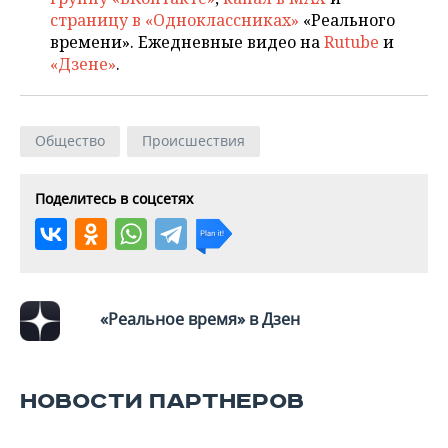
ВОДНЫЕ ВИДЫ СПОРТА
ОБРАЗОВАНИЕ
страницу в «Одноклассниках»
«Реального
времени». Ежедневные видео на
Rutube
и
ХОККЕЙ С МЯЧОМ
ПРОИСШЕСТВИЯ
«Дзене»
.
Общество
Происшествия
Поделитесь в соцсетях
«Реальное время» в Дзен
НОВОСТИ ПАРТНЕРОВ