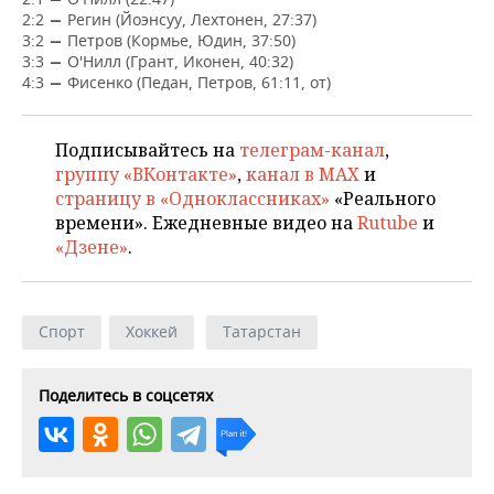
НЕФТЕХИМИЯ
2:2
Регин (Йоэнсуу, Лехтонен, 27:37)
—
3:2
РОЗНИЧНАЯ ТОРГОВЛЯ
НОВОСТИ ТЕХНОЛОГИЙ
Петров (Кормье, Юдин, 37:50)
МЕРОПРИЯТИЯ
—
НЕФТЬ
3:3
О'Нилл (Грант, Иконен, 40:32)
—
4:3
Фисенко (Педан, Петров, 61:11, от)
—
ТРАНСПОРТ
IT
НОВОСТИ МЕРОПРИЯТИЙ
СПОРТ
ОПК
УСЛУГИ
МЕДИА
ВЫЕЗДНАЯ РЕДАКЦИЯ
НОВОСТИ СПОРТА
ОБЩЕСТВО
Подписывайтесь на
телеграм-канал
,
ЭНЕРГЕТИКА
группу «ВКонтакте»
,
канал в MAX
и
ТЕЛЕКОММУНИКАЦИИ
БИЗНЕС-БРАНЧИ
ФУТБОЛ
НОВОСТИ ОБЩЕСТВА
ФОТОГАЛЕРЕЯ
страницу в «Одноклассниках»
«Реального
времени». Ежедневные видео на
Rutube
и
ONLINE-КОНФЕРЕНЦИИ
ХОККЕЙ
ВЛАСТЬ
СЮЖЕТЫ
«Дзене»
.
ОТКРЫТАЯ ЛЕКЦИЯ
БАСКЕТБОЛ
ИНФРАСТРУКТУРА
СПРАВОЧНИК
Спорт
Хоккей
Татарстан
ВОЛЕЙБОЛ
ИСТОРИЯ
СПИСОК ПЕРСОН
ПОЛНАЯ ВЕРСИЯ
КИБЕРСПОРТ
КУЛЬТУРА
СПИСОК КОМПАНИЙ
Поделитесь в соцсетях
ФИГУРНОЕ КАТАНИЕ
МЕДИЦИНА