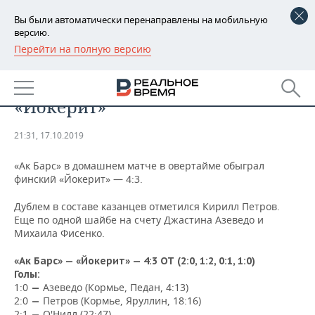
Вы были автоматически перенаправлены на мобильную
версию.
Перейти на полную версию
РЕГИОНЫ
СПОРТ
«Ак Барс» в овертайме одолел
БАШКОРТОСТАН
НОВОСТИ
«Йокерит»
ТАТАРСТАН
АНАЛИТИКА
21:31, 17.10.2019
УДМУРТИЯ
НОВОСТИ АНАЛИТИКИ
ЭКОНОМИКА
«Ак Барс» в домашнем матче в овертайме обыграл
финский «Йокерит» — 4:3.
ДЕКЛАРАЦИИ О ДОХОДАХ
НОВОСТИ ЭКОНОМИКИ
ПРОМЫШЛЕННОСТЬ
Дублем в составе казанцев отметился Кирилл Петров.
КОРОЛИ ГОСЗАКАЗА ПФО
ФИНАНСЫ
НОВОСТИ
НЕДВИЖИМОСТЬ
Еще по одной шайбе на счету Джастина Азеведо и
ПРОМЫШЛЕННОСТИ
Михаила Фисенко.
ВУЗЫ ТАТАРСТАНА
БАНКИ
НОВОСТИ НЕДВИЖИМОСТИ
АВТО
АГРОПРОМ
«Ак Барс» — «Йокерит» — 4:3 ОТ (2:0, 1:2, 0:1, 1:0)
Голы:
КОМУ ПРИНАДЛЕЖАТ
БЮДЖЕТ
НОВОСТИ АВТО
БИЗНЕС
ТОРГОВЫЕ ЦЕНТРЫ
МАШИНОСТРОЕНИЕ
1:0
Азеведо (Кормье, Педан, 4:13)
—
ТАТАРСТАНА
2:0
Петров (Кормье, Яруллин, 18:16)
—
ИНВЕСТИЦИИ
НОВОСТИ БИЗНЕСА
ТЕХНОЛОГИИ
2:1
О'Нилл (22:47)
—