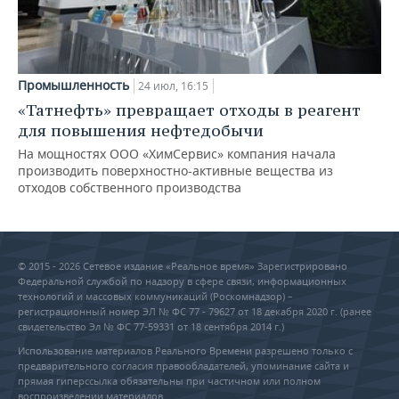
Промышленность
24 июл, 16:15
«Татнефть» превращает отходы в реагент
для повышения нефтедобычи
На мощностях ООО «ХимСервис» компания начала
производить поверхностно-активные вещества из
отходов собственного производства
© 2015 - 2026 Сетевое издание «Реальное время» Зарегистрировано
Федеральной службой по надзору в сфере связи, информационных
технологий и массовых коммуникаций (Роскомнадзор) –
регистрационный номер ЭЛ № ФС 77 - 79627 от 18 декабря 2020 г. (ранее
свидетельство Эл № ФС 77-59331 от 18 сентября 2014 г.)
Использование материалов Реального Времени разрешено только с
предварительного согласия правообладателей, упоминание сайта и
прямая гиперссылка обязательны при частичном или полном
воспроизведении материалов.