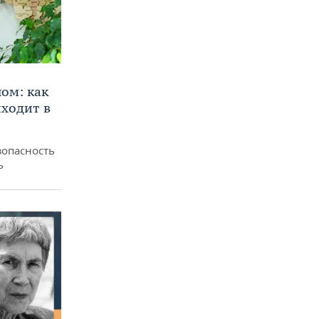
ом: как
ходит в
зопасность
ь