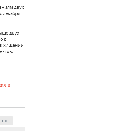
ениям двух
с декабря
ыше двух
о в
 в хищении
ектов.
ал в
стан