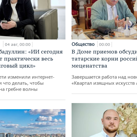
и
Общество
04 авг, 00:00
00:00
бадуллин: «ИИ сегодня
В Доме приемов обсуд
т практически весь
татарские корни росси
говый цикл»
меценатства
ети изменили интернет-
Завершается работа над нов
и что делать, чтобы
«Квартал изящных искусств
 на гребне волны