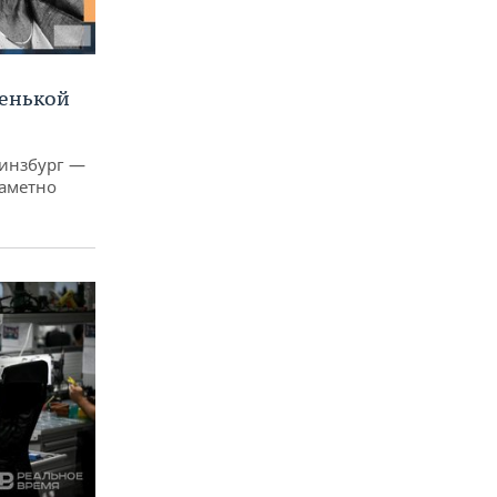
ленькой
Гинзбург —
заметно