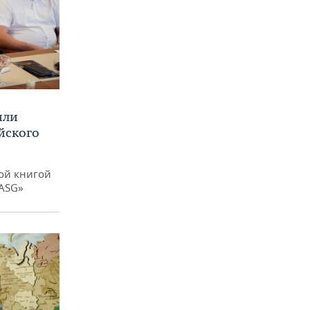
или
йского
ой книгой
 ASG»