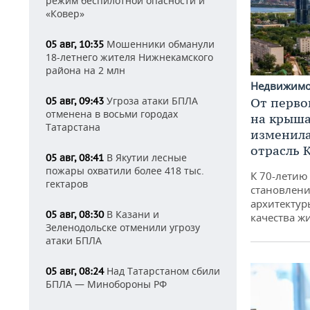
режим беспилотной опасности и
«Ковер»
Мошенники обманули
05 авг, 10:35
18-летнего жителя Нижнекамского
района на 2 млн
Недвижим
Угроза атаки БПЛА
От перво
05 авг, 09:43
отменена в восьми городах
на крышах
Татарстана
изменила
отрасль 
В Якутии лесные
05 авг, 08:41
пожары охватили более 418 тыс.
К 70-летию
гектаров
становлени
архитектур
В Казани и
05 авг, 08:30
качества ж
Зеленодольске отменили угрозу
атаки БПЛА
Над Татарстаном сбили
05 авг, 08:24
БПЛА — Минобороны РФ