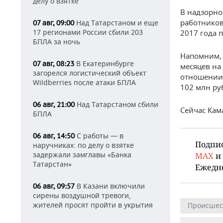
делу о взятке
В надзорно
работников
Над Татарстаном и еще
07 авг, 09:00
17 регионами России сбили 203
2017 года 
БПЛА за ночь
Напомним, 
В Екатеринбурге
07 авг, 08:23
месяцев на
загорелся логистический объект
отношении 
Wildberries после атаки БПЛА
102 млн ру
Над Татарстаном сбили
06 авг, 21:00
Сейчас Кам
БПЛА
С работы — в
06 авг, 14:50
Подпи
наручниках: по делу о взятке
задержали замглавы «Банка
MAX
и
Татарстан»
Ежедн
В Казани включили
06 авг, 09:57
сирены воздушной тревоги,
жителей просят пройти в укрытия
Происшес