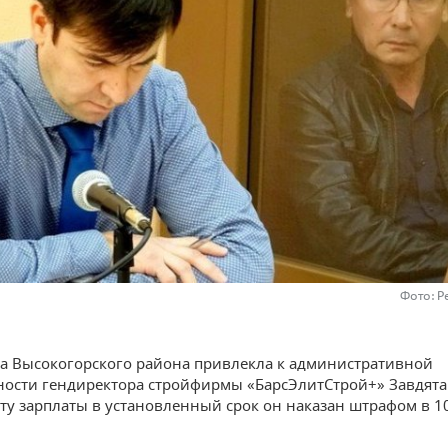
Фото: Р
а Высокогорского района привлекла к административной
ности гендиректора стройфирмы «БарсЭлитСтрой+» Завдята
ту зарплаты в установленный срок он наказан штрафом в 1