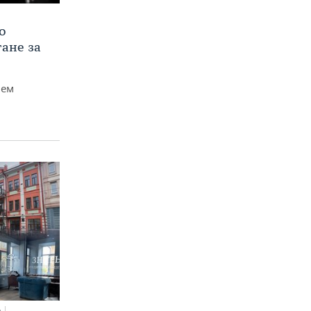
о
тане за
чем