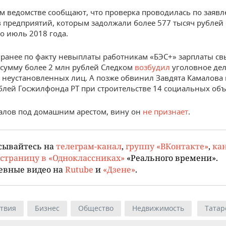
м ведомстве сообщают, что проверка проводилась по заявл
 предприятий, которым задолжали более 577 тысяч рублей 
по июль 2018 года.
ранее по факту невыплаты работникам «БЭС+» зарплаты св
 сумму более 2 млн рублей Следком
возбудил
уголовное дел
неустановленных лиц. А позже обвинил Завдята Камалова
блей Госжилфонда РТ при строительстве 14 социальных объ
алов под домашним арестом, вину он
не признает
.
сывайтесь на
телеграм-канал
,
группу «ВКонтакте»
,
кан
страницу в «Одноклассниках»
«Реального времени».
евные видео на
Rutube
и
«Дзене»
.
твия
Бизнес
Общество
Недвижимость
Татар