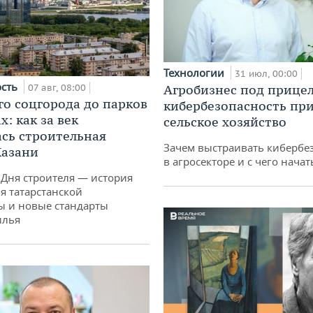
Технологии
31 июл, 00:00
ость
07 авг, 08:00
Агробизнес под прицел
го соцгорода до парков
кибербезопасность при
: как за век
сельское хозяйство
сь строительная
Зачем выстраивать кибербе
Казани
в агросекторе и с чего начат
 Дня строителя — история
я татарстанской
ы и новые стандарты
илья