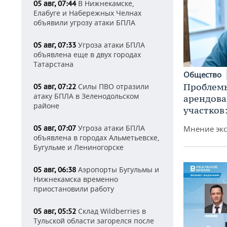
В Нижнекамске,
05 авг, 07:44
Елабуге и Набережных Челнах
объявили угрозу атаки БПЛА
Угроза атаки БПЛА
05 авг, 07:33
объявлена еще в двух городах
Татарстана
Общество
Проблемы
Силы ПВО отразили
05 авг, 07:22
атаку БПЛА в Зеленодольском
арендов
районе
участков
Угроза атаки БПЛА
Мнение экс
05 авг, 07:07
объявлена в городах Альметьевске,
Бугульме и Лениногорске
Аэропорты Бугульмы и
05 авг, 06:38
Нижнекамска временно
приостановили работу
Склад Wildberries в
05 авг, 05:52
Тульской области загорелся после