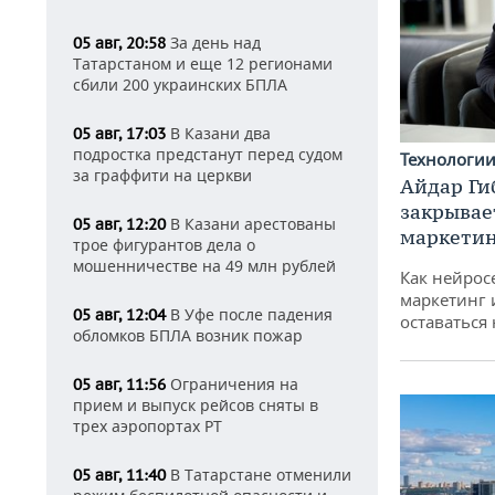
За день над
05 авг, 20:58
Татарстаном и еще 12 регионами
сбили 200 украинских БПЛА
В Казани два
05 авг, 17:03
подростка предстанут перед судом
Технологи
за граффити на церкви
Айдар Ги
закрывае
В Казани арестованы
05 авг, 12:20
маркетин
трое фигурантов дела о
мошенничестве на 49 млн рублей
Как нейрос
маркетинг 
В Уфе после падения
05 авг, 12:04
оставаться
обломков БПЛА возник пожар
Ограничения на
05 авг, 11:56
прием и выпуск рейсов сняты в
трех аэропортах РТ
В Татарстане отменили
05 авг, 11:40