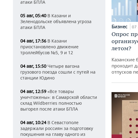
атаки БПЛА
В Казани и
05 авг, 05:40
Зеленодольске объявлена угроза
Бизнес
атаки БПЛА
07 
Опрос пр
организу
В Казани
04 авг, 17:36
приостановлено движение
летом?
троллейбусов №5, 9 и 12
Казанские 
проходит д
Четыре вагона
04 авг, 15:50
отпусков п
грузового поезда сошли с путей на
станции Юдино
«Все товары
04 авг, 12:59
уничтожены»: в Самарской области
склад Wildberries полностью
выгорел после атаки БПЛА
В Севастополе
04 авг, 10:24
задержали россиян за подготовку
покушения на главу одного из