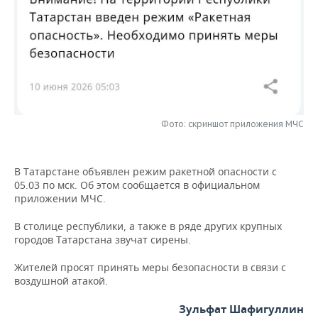
НЕФТЕХИМИЯ
РОЗНИЧНАЯ ТОРГОВЛЯ
НОВОСТИ ТЕХНОЛОГИЙ
МЕРОПРИЯТИЯ
НЕФТЬ
ТРАНСПОРТ
IT
НОВОСТИ МЕРОПРИЯТИЙ
СПОРТ
ОПК
УСЛУГИ
МЕДИА
ВЫЕЗДНАЯ РЕДАКЦИЯ
НОВОСТИ СПОРТА
ОБЩЕСТВО
ЭНЕРГЕТИКА
ТЕЛЕКОММУНИКАЦИИ
БИЗНЕС-БРАНЧИ
ФУТБОЛ
НОВОСТИ ОБЩЕСТВА
ФОТОГАЛЕРЕЯ
Фото: скриншот приложения МЧС
ONLINE-КОНФЕРЕНЦИИ
ХОККЕЙ
ВЛАСТЬ
СЮЖЕТЫ
В Татарстане объявлен режим ракетной опасности с
05.03 по мск. Об этом сообщается в официальном
ОТКРЫТАЯ ЛЕКЦИЯ
БАСКЕТБОЛ
ИНФРАСТРУКТУРА
СПРАВОЧНИК
приложении МЧС.
ВОЛЕЙБОЛ
ИСТОРИЯ
СПИСОК ПЕРСОН
ПОЛНАЯ ВЕРСИЯ
В столице республики, а также в ряде других крупных
городов Татарстана звучат сирены.
КИБЕРСПОРТ
КУЛЬТУРА
СПИСОК КОМПАНИЙ
Жителей просят принять меры безопасности в связи с
воздушной атакой.
ФИГУРНОЕ КАТАНИЕ
МЕДИЦИНА
Зульфат Шафигуллин