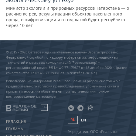
экологическому успеху»
Министр экологии и природных ресурсов Татарстана — о
расчистке рек, рекультивации объектов накопленного
вреда, о цифровизации и о том, какой будет республика
через 10 лет
© 2015 - 2026 Сетевое издание «Реальное время» Зарегистрировано
Федеральной службой по надзору в сфере связи, информационных
технологий и массовых коммуникаций (Роскомнадзор) –
регистрационный номер ЭЛ № ФС 77 - 79627 от 18 декабря 2020 г. (ранее
свидетельство Эл № ФС 77-59331 от 18 сентября 2014 г.)
Использование материалов Реального Времени разрешено только с
предварительного согласия правообладателей, упоминание сайта и
прямая гиперссылка обязательны при частичном или полном
воспроизведении материалов.
18+
RU
EN
РЕДАКЦИЯ
РЕКЛАМА
Учредитель ООО «Реальное