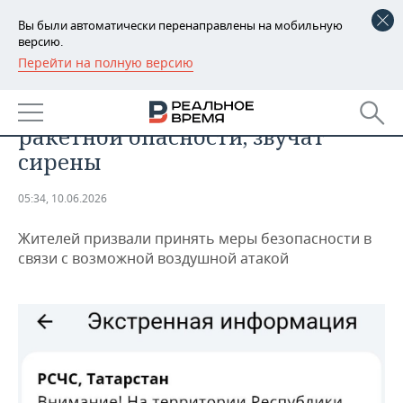
Вы были автоматически перенаправлены на мобильную
версию.
Перейти на полную версию
РЕГИОНЫ
ОБЩЕСТВО
В Татарстане объявлен режим
БАШКОРТОСТАН
НОВОСТИ
ракетной опасности, звучат
ТАТАРСТАН
АНАЛИТИКА
сирены
УДМУРТИЯ
НОВОСТИ АНАЛИТИКИ
ЭКОНОМИКА
05:34, 10.06.2026
ДЕКЛАРАЦИИ О ДОХОДАХ
НОВОСТИ ЭКОНОМИКИ
ПРОМЫШЛЕННОСТЬ
Жителей призвали принять меры безопасности в
связи с возможной воздушной атакой
КОРОЛИ ГОСЗАКАЗА ПФО
ФИНАНСЫ
НОВОСТИ
НЕДВИЖИМОСТЬ
ПРОМЫШЛЕННОСТИ
ВУЗЫ ТАТАРСТАНА
БАНКИ
НОВОСТИ НЕДВИЖИМОСТИ
АВТО
АГРОПРОМ
КОМУ ПРИНАДЛЕЖАТ
БЮДЖЕТ
НОВОСТИ АВТО
БИЗНЕС
ТОРГОВЫЕ ЦЕНТРЫ
МАШИНОСТРОЕНИЕ
ТАТАРСТАНА
ИНВЕСТИЦИИ
НОВОСТИ БИЗНЕСА
ТЕХНОЛОГИИ