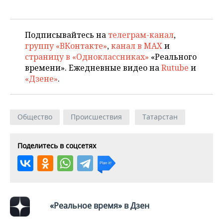
ВОДНЫЕ ВИДЫ СПОРТА
ОБРАЗОВАНИЕ
ХОККЕЙ С МЯЧОМ
ПРОИСШЕСТВИЯ
Подписывайтесь на
телеграм-канал
,
группу «ВКонтакте»
,
канал в MAX
и
страницу в «Одноклассниках»
«Реального
времени». Ежедневные видео на
Rutube
и
«Дзене»
.
Общество
Происшествия
Татарстан
Поделитесь в соцсетях
«Реальное время» в Дзен