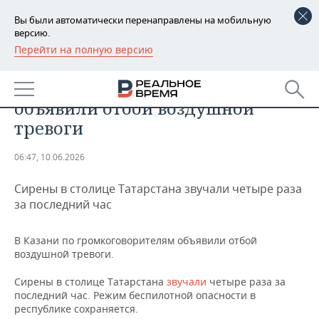
Вы были автоматически перенаправлены на мобильную
версию.
Перейти на полную версию
РЕГИОНЫ
ОБЩЕСТВО
В Казани по громкоговорителям
БАШКОРТОСТАН
НОВОСТИ
объявили отбой воздушной
ТАТАРСТАН
АНАЛИТИКА
тревоги
УДМУРТИЯ
НОВОСТИ АНАЛИТИКИ
ЭКОНОМИКА
06:47, 10.06.2026
ДЕКЛАРАЦИИ О ДОХОДАХ
НОВОСТИ ЭКОНОМИКИ
ПРОМЫШЛЕННОСТЬ
Сирены в столице Татарстана звучали четыре раза
за последний час
КОРОЛИ ГОСЗАКАЗА ПФО
ФИНАНСЫ
НОВОСТИ
НЕДВИЖИМОСТЬ
ПРОМЫШЛЕННОСТИ
В Казани по громкоговорителям объявили отбой
ВУЗЫ ТАТАРСТАНА
БАНКИ
НОВОСТИ НЕДВИЖИМОСТИ
АВТО
воздушной тревоги.
АГРОПРОМ
КОМУ ПРИНАДЛЕЖАТ
БЮДЖЕТ
НОВОСТИ АВТО
БИЗНЕС
Сирены в столице Татарстана
звучали
четыре раза за
ТОРГОВЫЕ ЦЕНТРЫ
МАШИНОСТРОЕНИЕ
последний час. Режим беспилотной опасности в
ТАТАРСТАНА
республике сохраняется.
ИНВЕСТИЦИИ
НОВОСТИ БИЗНЕСА
ТЕХНОЛОГИИ