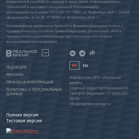
Федеральной службой по надзору в сфере связи, информационных
технологий и массовых коммуникаций (Роскомнадзор) –
регистрационный номер ЭЛ № ФС 77 - 79627 от 18 декабря 2020 г. (ранее
свидетельство Эл № ФС 77-59331 от 18 сентября 2014 г.)
Использование материалов Реального Времени разрешено только с
предварительного согласия правообладателей, упоминание сайта и
прямая гиперссылка обязательны при частичном или полном
воспроизведении материалов.
18+
RU
EN
РЕДАКЦИЯ
РЕКЛАМА
Учредитель ООО «Реальное
ПРАВОВАЯ ИНФОРМАЦИЯ
время»
Главный редактор Саушина А.А.
ПОЛИТИКА О ПЕРСОНАЛЬНЫХ
Телефон редакции: +7 (843) 222-
ДАННЫХ
90-80
info@realnoevremya.ru
Полная версия
Тестовая версия