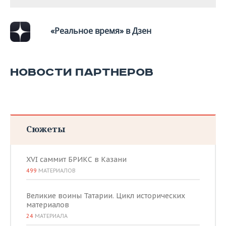
ВОДНЫЕ ВИДЫ СПОРТА
ОБРАЗОВАНИЕ
ХОККЕЙ С МЯЧОМ
ПРОИСШЕСТВИЯ
«Реальное время» в Дзен
НОВОСТИ ПАРТНЕРОВ
Сюжеты
XVI саммит БРИКС в Казани
499
МАТЕРИАЛОВ
Великие воины Татарии. Цикл исторических
материалов
24
МАТЕРИАЛА