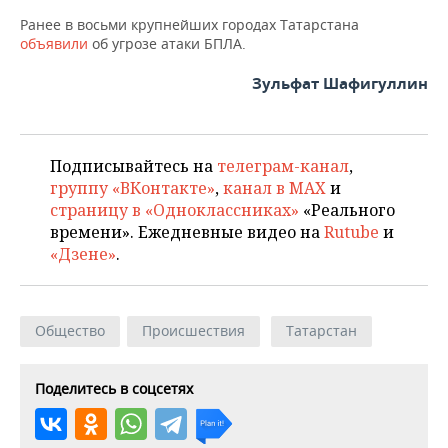
НЕФТЕХИМИЯ
Ранее в восьми крупнейших городах Татарстана
РОЗНИЧНАЯ ТОРГОВЛЯ
НОВОСТИ ТЕХНОЛОГИЙ
МЕРОПРИЯТИЯ
объявили
об угрозе атаки БПЛА.
НЕФТЬ
ТРАНСПОРТ
IT
НОВОСТИ МЕРОПРИЯТИЙ
Зульфат Шафигуллин
СПОРТ
ОПК
УСЛУГИ
МЕДИА
ВЫЕЗДНАЯ РЕДАКЦИЯ
НОВОСТИ СПОРТА
ОБЩЕСТВО
ЭНЕРГЕТИКА
Подписывайтесь на
телеграм-канал
,
ТЕЛЕКОММУНИКАЦИИ
БИЗНЕС-БРАНЧИ
ФУТБОЛ
НОВОСТИ ОБЩЕСТВА
ФОТОГАЛЕРЕЯ
группу «ВКонтакте»
,
канал в MAX
и
страницу в «Одноклассниках»
«Реального
ONLINE-КОНФЕРЕНЦИИ
ХОККЕЙ
ВЛАСТЬ
СЮЖЕТЫ
времени». Ежедневные видео на
Rutube
и
«Дзене»
.
ОТКРЫТАЯ ЛЕКЦИЯ
БАСКЕТБОЛ
ИНФРАСТРУКТУРА
СПРАВОЧНИК
ВОЛЕЙБОЛ
ИСТОРИЯ
СПИСОК ПЕРСОН
ПОЛНАЯ ВЕРСИЯ
Общество
Происшествия
Татарстан
КИБЕРСПОРТ
КУЛЬТУРА
СПИСОК КОМПАНИЙ
Поделитесь в соцсетях
ФИГУРНОЕ КАТАНИЕ
МЕДИЦИНА