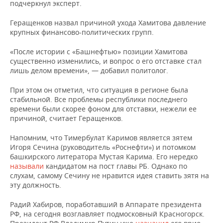
НЕФТЕХИМИЯ
подчеркнул эксперт.
РОЗНИЧНАЯ ТОРГОВЛЯ
НОВОСТИ ТЕХНОЛОГИЙ
МЕРОПРИЯТИЯ
Геращенков назвал причиной ухода Хамитова давление
НЕФТЬ
крупных финансово-политических групп.
ТРАНСПОРТ
IT
НОВОСТИ МЕРОПРИЯТИЙ
СПОРТ
ОПК
«После истории с «Башнефтью» позиции Хамитова
существенно изменились, и вопрос о его отставке стал
УСЛУГИ
МЕДИА
ВЫЕЗДНАЯ РЕДАКЦИЯ
НОВОСТИ СПОРТА
ОБЩЕСТВО
лишь делом времени», — добавил политолог.
ЭНЕРГЕТИКА
ТЕЛЕКОММУНИКАЦИИ
БИЗНЕС-БРАНЧИ
ФУТБОЛ
НОВОСТИ ОБЩЕСТВА
ФОТОГАЛЕРЕЯ
При этом он отметил, что ситуация в регионе была
стабильной. Все проблемы республики последнего
времени были скорее фоном для отставки, нежели ее
ONLINE-КОНФЕРЕНЦИИ
ХОККЕЙ
ВЛАСТЬ
СЮЖЕТЫ
причиной, считает Геращенков.
ОТКРЫТАЯ ЛЕКЦИЯ
БАСКЕТБОЛ
ИНФРАСТРУКТУРА
СПРАВОЧНИК
Напомним, что Тимербулат Каримов является зятем
Игоря Сечина (руководитель «Роснефти») и потомком
ВОЛЕЙБОЛ
ИСТОРИЯ
СПИСОК ПЕРСОН
ПОЛНАЯ ВЕРСИЯ
башкирского литератора Мустая Карима. Его нередко
называли
кандидатом на пост главы РБ. Однако по
слухам, самому Сечину не нравится идея ставить зятя на
КИБЕРСПОРТ
КУЛЬТУРА
СПИСОК КОМПАНИЙ
эту должность.
ФИГУРНОЕ КАТАНИЕ
МЕДИЦИНА
Радий Хабиров, поработавший в Аппарате президента
РФ, на сегодня возглавляет подмосковный Красногорск.