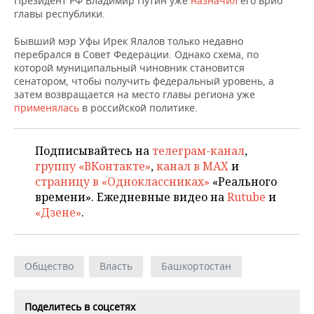
Президент РФ Владимир Путин уже
назначил
его врио
ВОДНЫЕ ВИДЫ СПОРТА
ОБРАЗОВАНИЕ
главы республики.
ХОККЕЙ С МЯЧОМ
ПРОИСШЕСТВИЯ
Бывший мэр Уфы Ирек Ялалов только недавно
перебрался в Совет Федерации. Однако схема, по
которой муниципальный чиновник становится
сенатором, чтобы получить федеральный уровень, а
затем возвращается на место главы региона уже
применялась
в российской политике.
Подписывайтесь на
телеграм-канал
,
группу «ВКонтакте»
,
канал в MAX
и
страницу в «Одноклассниках»
«Реального
времени». Ежедневные видео на
Rutube
и
«Дзене»
.
Общество
Власть
Башкортостан
Поделитесь в соцсетях