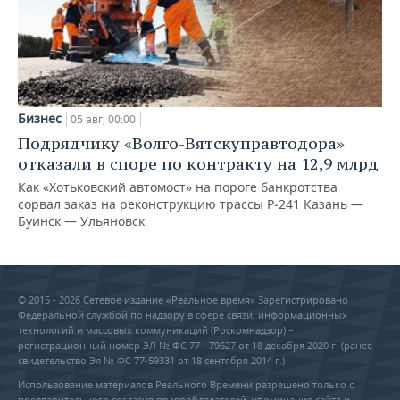
Бизнес
05 авг, 00:00
Подрядчику «Волго-Вятскуправтодора»
отказали в споре по контракту на 12,9 млрд
Как «Хотьковский автомост» на пороге банкротства
сорвал заказ на реконструкцию трассы Р‑241 Казань —
Буинск — Ульяновск
© 2015 - 2026 Сетевое издание «Реальное время» Зарегистрировано
Федеральной службой по надзору в сфере связи, информационных
технологий и массовых коммуникаций (Роскомнадзор) –
регистрационный номер ЭЛ № ФС 77 - 79627 от 18 декабря 2020 г. (ранее
свидетельство Эл № ФС 77-59331 от 18 сентября 2014 г.)
Использование материалов Реального Времени разрешено только с
предварительного согласия правообладателей, упоминание сайта и