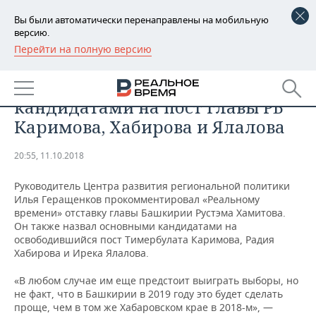
Вы были автоматически перенаправлены на мобильную
версию.
Перейти на полную версию
РЕГИОНЫ
ОБЩЕСТВО
Эксперт назвал главными
БАШКОРТОСТАН
НОВОСТИ
кандидатами на пост главы РБ
ТАТАРСТАН
АНАЛИТИКА
Каримова, Хабирова и Ялалова
УДМУРТИЯ
НОВОСТИ АНАЛИТИКИ
ЭКОНОМИКА
20:55, 11.10.2018
ДЕКЛАРАЦИИ О ДОХОДАХ
НОВОСТИ ЭКОНОМИКИ
ПРОМЫШЛЕННОСТЬ
Руководитель Центра развития региональной политики
Илья Геращенков прокомментировал «Реальному
КОРОЛИ ГОСЗАКАЗА ПФО
ФИНАНСЫ
НОВОСТИ
НЕДВИЖИМОСТЬ
времени» отставку главы Башкирии Рустэма Хамитова.
ПРОМЫШЛЕННОСТИ
Он также назвал основными кандидатами на
освободившийся пост Тимербулата Каримова, Радия
ВУЗЫ ТАТАРСТАНА
БАНКИ
НОВОСТИ НЕДВИЖИМОСТИ
АВТО
Хабирова и Ирека Ялалова.
АГРОПРОМ
КОМУ ПРИНАДЛЕЖАТ
БЮДЖЕТ
НОВОСТИ АВТО
БИЗНЕС
«В любом случае им еще предстоит выиграть выборы, но
ТОРГОВЫЕ ЦЕНТРЫ
МАШИНОСТРОЕНИЕ
не факт, что в Башкирии в 2019 году это будет сделать
ТАТАРСТАНА
проще, чем в том же Хабаровском крае в 2018-м», —
ИНВЕСТИЦИИ
НОВОСТИ БИЗНЕСА
ТЕХНОЛОГИИ