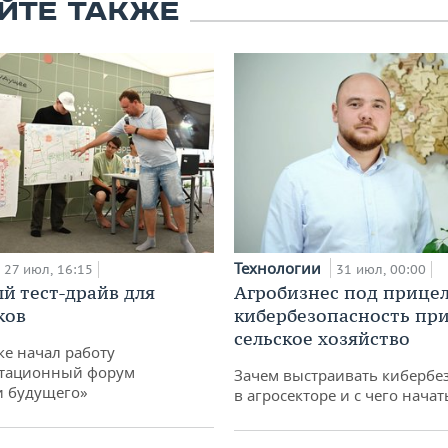
ЙТЕ ТАКЖЕ
Технологии
27 июл, 16:15
31 июл, 00:00
й тест-драйв для
Агробизнес под прицел
ков
кибербезопасность при
сельское хозяйство
ке начал работу
тационный форум
Зачем выстраивать кибербе
и будущего»
в агросекторе и с чего начат