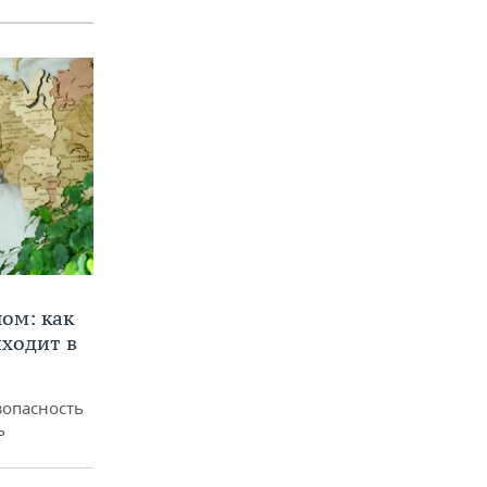
ом: как
ходит в
зопасность
ь