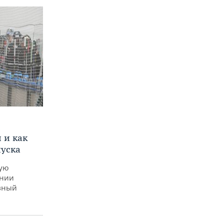
и
 и как
пуска
ную
ении
вный