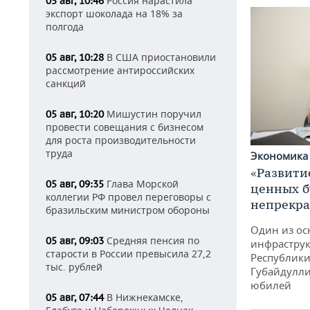
Россия нарастила
05 авг, 10:46
экспорт шоколада на 18% за
полгода
В США приостановили
05 авг, 10:28
рассмотрение антироссийских
санкций
Мишустин поручил
05 авг, 10:20
провести совещания с бизнесом
для роста производительности
труда
Экономик
«Развити
Глава Морской
05 авг, 09:35
ценных б
коллегии РФ провел переговоры с
непрекр
бразильским министром обороны
Один из ос
Средняя пенсия по
05 авг, 09:03
инфраструк
старости в России превысила 27,2
Республики
тыс. рублей
Губайдулли
юбилей
В Нижнекамске,
05 авг, 07:44