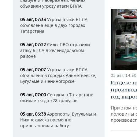
Елабуге и Набережных Челнах
объявили угрозу атаки БПЛА
Угроза атаки БПЛА
05 авг, 07:33
объявлена еще в двух городах
Татарстана
Силы ПВО отразили
05 авг, 07:22
атаку БПЛА в Зеленодольском
районе
Угроза атаки БПЛА
05 авг, 07:07
объявлена в городах Альметьевске,
05 авг, 14:30
Бугульме и Лениногорске
Индекс 
производ
Сегодня в Татарстане
05 авг, 07:00
год вырос
ожидается до +28 градусов
При этом п
половины 
Аэропорты Бугульмы и
05 авг, 06:38
производст
Нижнекамска временно
приостановили работу