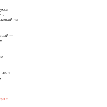
уска
и с
сылкой на
гаций —
ем
ые
ь
свои
у
ал в