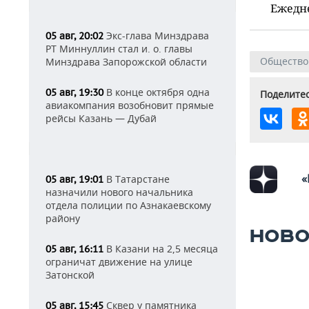
Ежедн
Экс-глава Минздрава
05 авг, 20:02
РТ Миннуллин стал и. о. главы
Общество
Минздрава Запорожской области
В конце октября одна
05 авг, 19:30
Поделитес
авиакомпания возобновит прямые
рейсы Казань — Дубай
«
В Татарстане
05 авг, 19:01
назначили нового начальника
отдела полиции по Азнакаевскому
району
НОВО
В Казани на 2,5 месяца
05 авг, 16:11
ограничат движение на улице
Затонской
Сквер у памятника
05 авг, 15:45