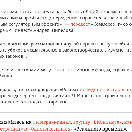
тниками рынка пытаемся разработать общий регламент вып
лигаций и пройти его утверждение в правительстве и выйт
ым регуляторным эффектом, —
передает
«Коммерсант» со с
ра «РТ-инвест» Андрея Шипелова.
вам, компания рассматривает другой вариант выпуска обли
о глубокое вмешательство в законотворчество, с изменени
х законов».
, что инвесторами могут стать пенсионные фонды, страхов
банки.
щалось, что госкорпорация «Ростех»
не будет инвестироват
 проект дочернего предприятия «РТ-Инвест» по строительств
ательного завода в Татарстане.
сывайтесь на
телеграм-канал
,
группу «ВКонтакте»
,
кан
страницу в «Одноклассниках»
«Реального времени».