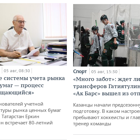
а
05 авг, 08:30
Спорт
05 авг, 15:30
е системы учета рынка
«Много забот»: ждет л
умаг — процесс
трансферов Гатиятулин
ащающийся»
«Ак Барс» вышел из от
нователей учетной
Казанцы начали предсезон
туры рынка ценных бумаг
подготовку. В каком настро
 Татарстан Еркин
пребывают хоккеисты и гла
н встречает 80-летний
тренер команды