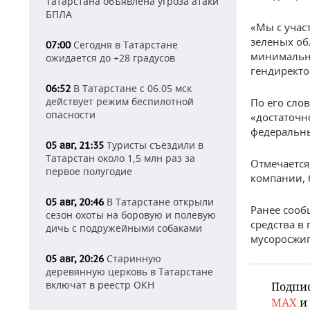
Татарстана объявлена угроза атаки
БПЛА
«Мы с учас
зеленых об
Сегодня в Татарстане
07:00
минимальн
ожидается до +28 градусов
гендиректо
В Татарстане с 06.05 мск
06:52
действует режим беспилотной
По его сло
опасности
«достаточн
федеральны
Туристы съездили в
05 авг, 21:35
Татарстан около 1,5 млн раз за
Отмечается
первое полугодие
компании, 
В Татарстане открыли
05 авг, 20:46
Ранее сооб
сезон охоты на боровую и полевую
средства в
дичь с подружейными собаками
мусоросжиг
Старинную
05 авг, 20:26
деревянную церковь в Татарстане
включат в реестр ОКН
Подпи
MAX
и