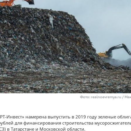
Фото: realnoevremya.ru / М
РТ-Инвест» намерена выпустить в 2019 году зеленые облиг
ублей для финансирования строительства мусоросжигате
СЗ) в Татарстане и Московской области.