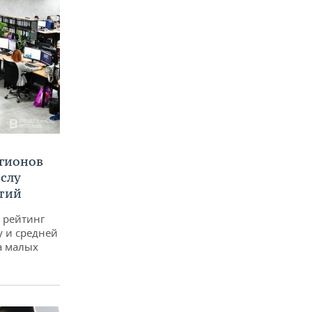
егионов
ислу
тий
 рейтинг
у и средней
а малых