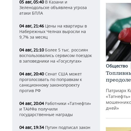
В Казани и
05 авг, 05:40
Зеленодольске объявлена угроза
атаки БПЛА
Цены на квартиры в
04 авг, 21:46
Набережных Челнах выросли на
9,7% за месяц
Более 5 тыс. россиян
04 авг, 21:10
воспользовались сервисом поездок
в заповедники на «Госуслугах»
Общество
Топливны
Сенат США может
04 авг, 20:40
преодоле
проголосовать по поправкам к
санкционному законопроекту
Патриарх К
против РФ
«Татнефть»
мошенников
Работники «Татнефти»
04 авг, 20:04
дней»
и ТАИФа получили
государственные награды
Путин подписал закон
04 авг, 19:34