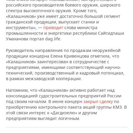
НЕФТЕХИМИЯ
российского производителя боевого оружия, широкого
спектра высокоточного оружия. Кроме того,
РОЗНИЧНАЯ ТОРГОВЛЯ
НОВОСТИ ТЕХНОЛОГИЙ
МЕРОПРИЯТИЯ
НЕФТЬ
«Калашников» уже имеет достаточно большой сегмент
гражданской продукции, выпускает станки и
ТРАНСПОРТ
IT
НОВОСТИ МЕРОПРИЯТИЙ
СПОРТ
инструменты», —
приводит
слова министра
ОПК
промышленности и энергетики республики Сайгидпаши
УСЛУГИ
МЕДИА
ВЫЕЗДНАЯ РЕДАКЦИЯ
НОВОСТИ СПОРТА
ОБЩЕСТВО
Умаханова портал dag.life.
ЭНЕРГЕТИКА
Руководитель направления по продажам неоружейной
ТЕЛЕКОММУНИКАЦИИ
БИЗНЕС-БРАНЧИ
ФУТБОЛ
НОВОСТИ ОБЩЕСТВА
ФОТОГАЛЕРЕЯ
продукции концерна Елена Кривенцова отметила, что
«Калашников» заинтересован в сотрудничестве с
ONLINE-КОНФЕРЕНЦИИ
ХОККЕЙ
ВЛАСТЬ
СЮЖЕТЫ
предприятиями, имеющими соответствующий научно-
технический, производственный и кадровый потенциал,
в рамках межзаводской кооперации.
ОТКРЫТАЯ ЛЕКЦИЯ
БАСКЕТБОЛ
ИНФРАСТРУКТУРА
СПРАВОЧНИК
Напомним, что «Калашников» активно работает над
ВОЛЕЙБОЛ
ИСТОРИЯ
СПИСОК ПЕРСОН
ПОЛНАЯ ВЕРСИЯ
консолидацией судостроительных предприятий России
под своим началом. В июне концерн
закрыл сделку
по
КИБЕРСПОРТ
КУЛЬТУРА
СПИСОК КОМПАНИЙ
приобретению контрольного пакета акций группы КМЗ. В
этой связи интерес к «Дагдизелю» и другим
предприятиям выглядит логичным.
ФИГУРНОЕ КАТАНИЕ
МЕДИЦИНА