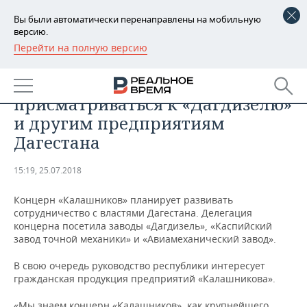
Вы были автоматически перенаправлены на мобильную
версию.
Перейти на полную версию
РЕГИОНЫ
ПРОМЫШЛЕННОСТЬ
«Калашников» начал
БАШКОРТОСТАН
НОВОСТИ
присматриваться к «Дагдизелю»
ТАТАРСТАН
АНАЛИТИКА
и другим предприятиям
Дагестана
УДМУРТИЯ
НОВОСТИ АНАЛИТИКИ
ЭКОНОМИКА
15:19, 25.07.2018
ДЕКЛАРАЦИИ О ДОХОДАХ
НОВОСТИ ЭКОНОМИКИ
ПРОМЫШЛЕННОСТЬ
Концерн «Калашников» планирует развивать
КОРОЛИ ГОСЗАКАЗА ПФО
ФИНАНСЫ
НОВОСТИ
НЕДВИЖИМОСТЬ
сотрудничество с властями Дагестана. Делегация
ПРОМЫШЛЕННОСТИ
концерна посетила заводы «Дагдизель», «Каспийский
ВУЗЫ ТАТАРСТАНА
БАНКИ
НОВОСТИ НЕДВИЖИМОСТИ
АВТО
завод точной механики» и «Авиамеханический завод».
АГРОПРОМ
В свою очередь руководство республики интересует
КОМУ ПРИНАДЛЕЖАТ
БЮДЖЕТ
НОВОСТИ АВТО
БИЗНЕС
гражданская продукция предприятий «Калашникова».
ТОРГОВЫЕ ЦЕНТРЫ
МАШИНОСТРОЕНИЕ
ТАТАРСТАНА
ИНВЕСТИЦИИ
НОВОСТИ БИЗНЕСА
ТЕХНОЛОГИИ
«Мы знаем концерн «Калашников», как крупнейшего