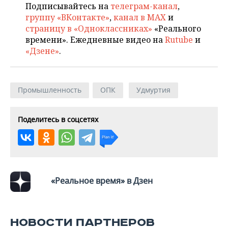
ВОДНЫЕ ВИДЫ СПОРТА
ОБРАЗОВАНИЕ
Подписывайтесь на
телеграм-канал
,
группу «ВКонтакте»
,
канал в MAX
и
ХОККЕЙ С МЯЧОМ
ПРОИСШЕСТВИЯ
страницу в «Одноклассниках»
«Реального
времени». Ежедневные видео на
Rutube
и
«Дзене»
.
Промышленность
ОПК
Удмуртия
Поделитесь в соцсетях
«Реальное время» в Дзен
НОВОСТИ ПАРТНЕРОВ