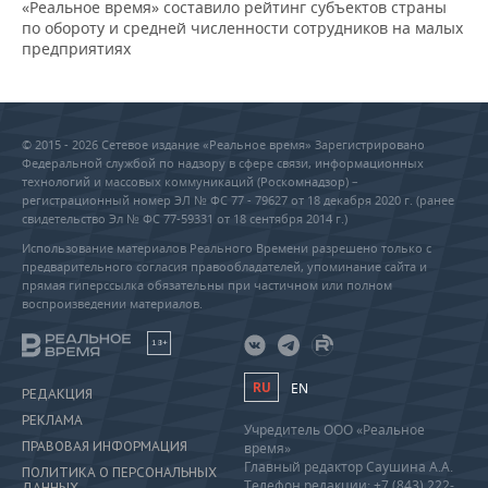
«Реальное время» составило рейтинг субъектов страны
по обороту и средней численности сотрудников на малых
предприятиях
© 2015 - 2026 Сетевое издание «Реальное время» Зарегистрировано
Федеральной службой по надзору в сфере связи, информационных
технологий и массовых коммуникаций (Роскомнадзор) –
регистрационный номер ЭЛ № ФС 77 - 79627 от 18 декабря 2020 г. (ранее
свидетельство Эл № ФС 77-59331 от 18 сентября 2014 г.)
Использование материалов Реального Времени разрешено только с
предварительного согласия правообладателей, упоминание сайта и
прямая гиперссылка обязательны при частичном или полном
воспроизведении материалов.
18+
RU
EN
РЕДАКЦИЯ
РЕКЛАМА
Учредитель ООО «Реальное
ПРАВОВАЯ ИНФОРМАЦИЯ
время»
Главный редактор Саушина А.А.
ПОЛИТИКА О ПЕРСОНАЛЬНЫХ
Телефон редакции: +7 (843) 222-
ДАННЫХ