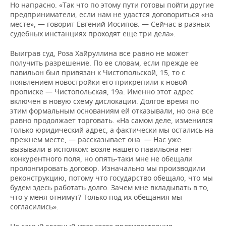
Но напрасно. «Так что по этому пути готовы пойти другие
предприниматели, если нам не удастся договориться «на
месте», — говорит Евгений Иосипов. — Сейчас в разных
судебных инстанциях проходят еще три дела».
Выиграв суд, Роза Хайруллина все равно не может
получить разрешение. По ее словам, если прежде ее
павильон был привязан к Чистопольской, 15, то с
появлением новостройки его прикрепили к новой
прописке — Чистопольская, 19а. Именно этот адрес
включен в новую схему дислокации. Долгое время по
этим формальным основаниям ей отказывали, но она все
равно продолжает торговать. «На самом деле, изменился
только юридический адрес, а фактически мы остались на
прежнем месте, — рассказывает она. — Нас уже
вызывали в исполком: возле нашего павильона нет
конкурентного поля, но опять-таки мне не обещали
пролонгировать договор. Изначально мы производили
реконструкцию, потому что государство обещало, что мы
будем здесь работать долго. Зачем мне вкладывать в то,
что у меня отнимут? Только под их обещания мы
согласились».