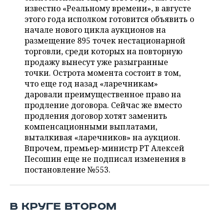
ВОДНЫЕ ВИДЫ СПОРТА
ОБРАЗОВАНИЕ
известно «Реальному времени», в августе
этого года исполком готовится объявить о
ХОККЕЙ С МЯЧОМ
ПРОИСШЕСТВИЯ
начале нового цикла аукционов на
размещение 895 точек нестационарной
торговли, среди которых на повторную
продажу вынесут уже разыгранные
точки. Острота момента состоит в том,
что еще год назад «ларечникам»
даровали преимущественное право на
продление договора. Сейчас же вместо
продления договор хотят заменить
компенсационными выплатами,
выталкивая «ларечников» на аукцион.
Впрочем, премьер-министр РТ Алексей
Песошин еще не подписал изменения в
постановление №553.
В КРУГЕ ВТОРОМ