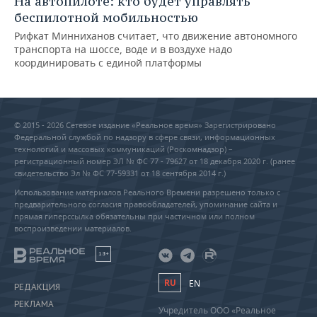
На автопилоте: кто будет управлять
беспилотной мобильностью
Рифкат Минниханов считает, что движение автономного
транспорта на шоссе, воде и в воздухе надо
координировать с единой платформы
© 2015 - 2026 Сетевое издание «Реальное время» Зарегистрировано
Федеральной службой по надзору в сфере связи, информационных
технологий и массовых коммуникаций (Роскомнадзор) –
регистрационный номер ЭЛ № ФС 77 - 79627 от 18 декабря 2020 г. (ранее
свидетельство Эл № ФС 77-59331 от 18 сентября 2014 г.)
Использование материалов Реального Времени разрешено только с
предварительного согласия правообладателей, упоминание сайта и
прямая гиперссылка обязательны при частичном или полном
воспроизведении материалов.
18+
RU
EN
РЕДАКЦИЯ
РЕКЛАМА
Учредитель ООО «Реальное