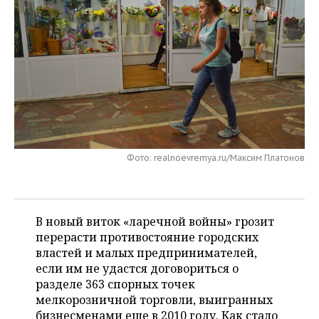
НЕФТЕХИМИЯ
РОЗНИЧНАЯ ТОРГОВЛЯ
НОВОСТИ ТЕХНОЛОГИЙ
МЕРОПРИЯТИЯ
НЕФТЬ
ТРАНСПОРТ
IT
НОВОСТИ МЕРОПРИЯТИЙ
СПОРТ
ОПК
УСЛУГИ
МЕДИА
ВЫЕЗДНАЯ РЕДАКЦИЯ
НОВОСТИ СПОРТА
ОБЩЕСТВО
ЭНЕРГЕТИКА
ТЕЛЕКОММУНИКАЦИИ
БИЗНЕС-БРАНЧИ
ФУТБОЛ
НОВОСТИ ОБЩЕСТВА
ФОТОГАЛЕРЕЯ
ONLINE-КОНФЕРЕНЦИИ
ХОККЕЙ
ВЛАСТЬ
СЮЖЕТЫ
Фото: realnoevremya.ru/Максим Платонов
ОТКРЫТАЯ ЛЕКЦИЯ
БАСКЕТБОЛ
ИНФРАСТРУКТУРА
СПРАВОЧНИК
В новый виток «ларечной войны» грозит
ВОЛЕЙБОЛ
ИСТОРИЯ
СПИСОК ПЕРСОН
ПОЛНАЯ ВЕРСИЯ
перерасти противостояние городских
властей и малых предпринимателей,
КИБЕРСПОРТ
КУЛЬТУРА
СПИСОК КОМПАНИЙ
если им не удастся договориться о
разделе 363 спорных точек
ФИГУРНОЕ КАТАНИЕ
МЕДИЦИНА
мелкорозничной торговли, выигранных
бизнесменами еще в 2010 году. Как стало