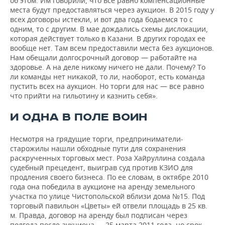
об этом. Им говорили, что все равно компенсационные
места будут предоставляться через аукцион. В 2015 году у
всех договоры истекли, и вот два года бодаемся то с
одним, то с другим. В мае дождались схемы дислокации,
которая действует только в Казани. В других городах ее
вообще нет. Там всем предоставили места без аукционов.
Нам обещали долгосрочный договор — работайте на
здоровье. А на деле никому ничего не дали. Почему? То
ли команды нет никакой, то ли, наоборот, есть команда
пустить всех на аукцион. Но торги для нас — все равно
что прийти на гильотину и казнить себя».
И ОДНА В ПОЛЕ ВОИН
Несмотря на грядущие торги, предприниматели-
старожилы нашли обходные пути для сохранения
раскрученных торговых мест. Роза Хайруллина создала
судебный прецедент, выиграв суд против КЗИО для
продления своего бизнеса. По ее словам, в октябре 2010
года она победила в аукционе на аренду земельного
участка по улице Чистопольской вблизи дома №15. Под
торговый павильон «Цветы» ей отвели площадь в 25 кв.
м. Правда, договор на аренду был подписан через
полгода после аукциона — 25 марта 2011 года, но срок