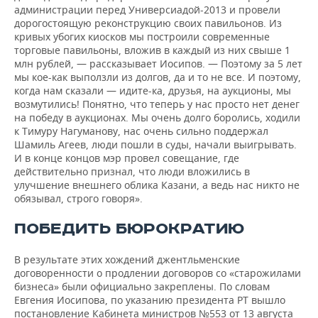
администрации перед Универсиадой-2013 и провели
дорогостоящую реконструкцию своих павильонов. Из
кривых убогих киосков мы построили современные
торговые павильоны, вложив в каждый из них свыше 1
млн рублей, — рассказывает Иосипов. — Поэтому за 5 лет
мы кое-как выползли из долгов, да и то не все. И поэтому,
когда нам сказали — идите-ка, друзья, на аукционы, мы
возмутились! Понятно, что теперь у нас просто нет денег
на победу в аукционах. Мы очень долго боролись, ходили
к Тимуру Нагуманову, нас очень сильно поддержал
Шамиль Агеев, люди пошли в суды, начали выигрывать.
И в конце концов мэр провел совещание, где
действительно признал, что люди вложились в
улучшение внешнего облика Казани, а ведь нас никто не
обязывал, строго говоря».
ПОБЕДИТЬ БЮРОКРАТИЮ
В результате этих хождений джентльменские
договоренности о продлении договоров со «старожилами
бизнеса» были официально закреплены. По словам
Евгения Иосипова, по указанию президента РТ вышло
постановление Кабинета министров №553 от 13 августа