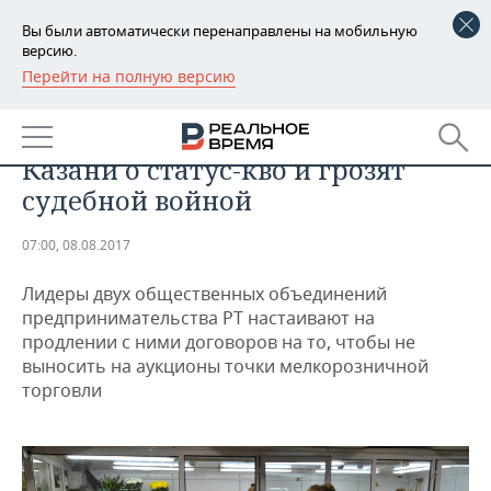
Вы были автоматически перенаправлены на мобильную
версию.
Перейти на полную версию
РЕГИОНЫ
Аукцион здесь неуместен:
БАШКОРТОСТАН
НОВОСТИ
ларечники просят мэрию
Казани о статус-кво и грозят
ТАТАРСТАН
АНАЛИТИКА
судебной войной
УДМУРТИЯ
НОВОСТИ АНАЛИТИКИ
ЭКОНОМИКА
07:00, 08.08.2017
ДЕКЛАРАЦИИ О ДОХОДАХ
НОВОСТИ ЭКОНОМИКИ
ПРОМЫШЛЕННОСТЬ
Лидеры двух общественных объединений
предпринимательства РТ настаивают на
КОРОЛИ ГОСЗАКАЗА ПФО
ФИНАНСЫ
НОВОСТИ
НЕДВИЖИМОСТЬ
продлении с ними договоров на то, чтобы не
ПРОМЫШЛЕННОСТИ
выносить на аукционы точки мелкорозничной
ВУЗЫ ТАТАРСТАНА
БАНКИ
НОВОСТИ НЕДВИЖИМОСТИ
АВТО
торговли
АГРОПРОМ
КОМУ ПРИНАДЛЕЖАТ
БЮДЖЕТ
НОВОСТИ АВТО
БИЗНЕС
ТОРГОВЫЕ ЦЕНТРЫ
МАШИНОСТРОЕНИЕ
ТАТАРСТАНА
ИНВЕСТИЦИИ
НОВОСТИ БИЗНЕСА
ТЕХНОЛОГИИ