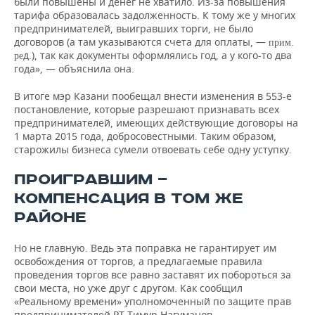
были повышены и денег не хватило. Из-за повышения
тарифа образовалась задолженность. К тому же у многих
предпринимателей, выигравших торги, не было
договоров (а там указываются счета для оплаты, —
прим.
д.), так как документы оформлялись год, а у кого-то два
ре
года», — объяснила она.
В итоге мэр Казани пообещал внести изменения в 553-е
постановление, которые разрешают признавать всех
предпринимателей, имеющих действующие договоры на
1 марта 2015 года, добросовестными. Таким образом,
старожилы бизнеса сумели отвоевать себе одну уступку.
ПРОИГРАВШИМ —
КОМПЕНСАЦИЯ В ТОМ ЖЕ
РАЙОНЕ
Но не главную. Ведь эта поправка не гарантирует им
освобождения от торгов, а предлагаемые правила
проведения торгов все равно заставят их побороться за
свои места, но уже друг с другом. Как сообщил
«Реальному времени» уполномоченный по защите прав
предпринимателей РТ Тимур Нагуманов,