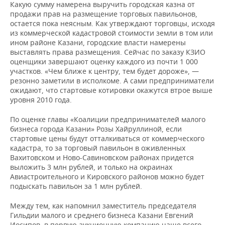
Какую сумму намерена выручить городская казна от
продажи прав на размещение торговых павильонов,
остается пока неясным. Как утверждают торговцы, исходя
из коммерческой кадастровой стоимости земли в том или
ином районе Казани, городские власти намерены
выставлять права размещения. Сейчас по заказу КЗИО
оценщики завершают оценку каждого из почти 1 000
участков. «Чем ближе к центру, тем будет дороже», —
резонно заметили в исполкоме. А сами предприниматели
ожидают, что стартовые котировки окажутся втрое выше
уровня 2010 года.
По оценке главы «Коалиции предпринимателей малого
бизнеса города Казани» Розы Хайруллиной, если
стартовые цены будут отталкиваться от коммерческого
кадастра, то за торговый павильон в оживленных
Вахитовском и Ново-Савиновском районах придется
выложить 3 млн рублей, и только на окраинах
Авиастроительного и Кировского районов можно будет
подыскать павильон за 1 млн рублей.
Между тем, как напомнил заместитель председателя
Гильдии малого и среднего бизнеса Казани Евгений
Иосипов, в первую аукционную компанию чаще всего