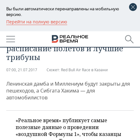
Вы были автоматически перенаправлены на мобильную
версию.
Перейти на полную версию
РЕГИОНЫ
Red Bull Air Race в Казани:
БАШКОРТОСТАН
НОВОСТИ
перекрытые улицы и мосты,
расписание полетов и лучшие
ТАТАРСТАН
АНАЛИТИКА
трибуны
УДМУРТИЯ
НОВОСТИ АНАЛИТИКИ
ЭКОНОМИКА
07:00, 21.07.2017
Сюжет:
Red Bull Air Race в Казани
ДЕКЛАРАЦИИ О ДОХОДАХ
НОВОСТИ ЭКОНОМИКИ
ПРОМЫШЛЕННОСТЬ
Ленинская дамба и Миллениум будут закрыты для
пешеходов, а Сибгата Хакима — для
КОРОЛИ ГОСЗАКАЗА ПФО
ФИНАНСЫ
НОВОСТИ
НЕДВИЖИМОСТЬ
автомобилистов
ПРОМЫШЛЕННОСТИ
ВУЗЫ ТАТАРСТАНА
БАНКИ
НОВОСТИ НЕДВИЖИМОСТИ
АВТО
АГРОПРОМ
«Реальное время» публикует самые
КОМУ ПРИНАДЛЕЖАТ
БЮДЖЕТ
НОВОСТИ АВТО
БИЗНЕС
полезные данные о проведении
ТОРГОВЫЕ ЦЕНТРЫ
МАШИНОСТРОЕНИЕ
ТАТАРСТАНА
«воздушной Формулы 1», чтобы казанцы
ИНВЕСТИЦИИ
НОВОСТИ БИЗНЕСА
ТЕХНОЛОГИИ