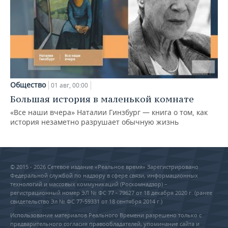
Общество
01 авг, 00:00
Большая история в маленькой комнате
«Все наши вчера» Наталии Гинзбург — книга о том, как
история незаметно разрушает обычную жизнь
© 2015 - 2026 Сетевое издание «Реальное время» Зарегистрировано
Федеральной службой по надзору в сфере связи, информационных
технологий и массовых коммуникаций (Роскомнадзор) –
регистрационный номер ЭЛ № ФС 77 - 79627 от 18 декабря 2020 г. (ранее
свидетельство Эл № ФС 77-59331 от 18 сентября 2014 г.)
Использование материалов Реального Времени разрешено только с
предварительного согласия правообладателей, упоминание сайта и