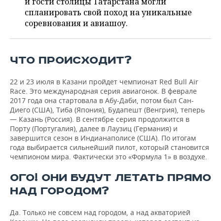
и гости столицы Татарстана могли
НЕФТЕХИМИЯ
спланировать свой поход на уникальные
РОЗНИЧНАЯ ТОРГОВЛЯ
НОВОСТИ ТЕХНОЛОГИЙ
МЕРОПРИЯТИЯ
соревнования и авиашоу.
НЕФТЬ
ТРАНСПОРТ
IT
НОВОСТИ МЕРОПРИЯТИЙ
СПОРТ
ОПК
ЧТО ПРОИСХОДИТ?
УСЛУГИ
МЕДИА
ВЫЕЗДНАЯ РЕДАКЦИЯ
НОВОСТИ СПОРТА
ОБЩЕСТВО
ЭНЕРГЕТИКА
22 и 23 июля в Казани пройдет чемпионат Red Bull Air
ТЕЛЕКОММУНИКАЦИИ
БИЗНЕС-БРАНЧИ
ФУТБОЛ
НОВОСТИ ОБЩЕСТВА
ФОТОГАЛЕРЕЯ
Race. Это международная серия авиагонок. В феврале
2017 года она стартовала в Абу-Даби, потом был Сан-
ONLINE-КОНФЕРЕНЦИИ
ХОККЕЙ
ВЛАСТЬ
СЮЖЕТЫ
Диего (США), Тиба (Япония), Будапешт (Венгрия), теперь
— Казань (Россия). В сентябре серия продолжится в
Порту (Португалия), далее в Лаузиц (Германия) и
ОТКРЫТАЯ ЛЕКЦИЯ
БАСКЕТБОЛ
ИНФРАСТРУКТУРА
СПРАВОЧНИК
завершится сезон в Индианаполисе (США). По итогам
года выбирается сильнейший пилот, который становится
ВОЛЕЙБОЛ
ИСТОРИЯ
СПИСОК ПЕРСОН
ПОЛНАЯ ВЕРСИЯ
чемпионом мира. Фактически это «Формула 1» в воздухе.
ОГО! ОНИ БУДУТ ЛЕТАТЬ ПРЯМО
КИБЕРСПОРТ
КУЛЬТУРА
СПИСОК КОМПАНИЙ
НАД ГОРОДОМ?
ФИГУРНОЕ КАТАНИЕ
МЕДИЦИНА
Да. Только не совсем над городом, а над акваторией