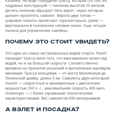
Казанки. На воде соорудили трассу, которая состоит из
ВОДНЫЕ ВИДЫ СПОРТА
ОБРАЗОВАНИЕ
надувных конструкций — пилонов высотой 25 метров.
Десять пилонов образуют пять ворот, через которые
ХОККЕЙ С МЯЧОМ
ПРОИСШЕСТВИЯ
должен пролететь самолет. Ворота двух типов —
широкие пилоты пролетают горизонтально, узкие —
вертикально в положении «лезвие ножа». Еще четыре
пилона для упражнения «змейка».
ПОЧЕМУ ЭТО СТОИТ УВИДЕТЬ?
Это один из самых экстремальных видов спорта. Пилот
проходит трассу мало того, что максимально низко над
водой, но и на большой скорости. Соответственно
времени на принятие решений и выполнение маневров
минимум. Трасса кольцевая — от моста Миллениум до
Ленинской дамбы, длина 5 км. Самолеты двух категорий:
master — скоростные и маневренные с двигателем
мощностью 350 л. с., максимальная скорость 400 км/ч,
challenger — с более скромными техническими
характеристиками. Вес самолетов 690 килограммов.
А ВЗЛЕТ И ПОСАДКА?