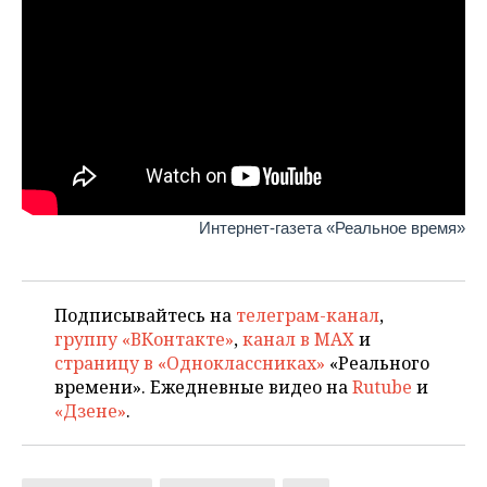
Интернет-газета «Реальное время»
Подписывайтесь на
телеграм-канал
,
группу «ВКонтакте»
,
канал в MAX
и
страницу в «Одноклассниках»
«Реального
времени». Ежедневные видео на
Rutube
и
«Дзене»
.