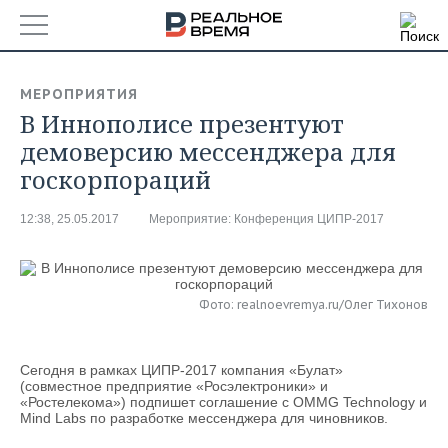
РЕГИОНЫ
МЕРОПРИЯТИЯ
В Иннополисе презентуют
БАШКОРТОСТАН
НОВОСТИ
демоверсию мессенджера для
ТАТАРСТАН
АНАЛИТИКА
госкорпораций
УДМУРТИЯ
НОВОСТИ АНАЛИТИКИ
ЭКОНОМИКА
12:38, 25.05.2017
Мероприятие:
Конференция ЦИПР-2017
ДЕКЛАРАЦИИ О ДОХОДАХ
НОВОСТИ ЭКОНОМИКИ
ПРОМЫШЛЕННОСТЬ
КОРОЛИ ГОСЗАКАЗА ПФО
ФИНАНСЫ
НОВОСТИ
НЕДВИЖИМОСТЬ
Фото: realnoevremya.ru/Олег Тихонов
ПРОМЫШЛЕННОСТИ
ВУЗЫ ТАТАРСТАНА
БАНКИ
НОВОСТИ НЕДВИЖИМОСТИ
АВТО
АГРОПРОМ
Сегодня в рамках ЦИПР-2017 компания «Булат»
(совместное предприятие «Росэлектроники» и
КОМУ ПРИНАДЛЕЖАТ
БЮДЖЕТ
НОВОСТИ АВТО
БИЗНЕС
«Ростелекома») подпишет соглашение с OMMG Technology и
ТОРГОВЫЕ ЦЕНТРЫ
МАШИНОСТРОЕНИЕ
Mind Labs по разработке мессенджера для чиновников.
ТАТАРСТАНА
ИНВЕСТИЦИИ
НОВОСТИ БИЗНЕСА
ТЕХНОЛОГИИ