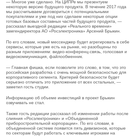
НЕФТЕХИМИЯ
— Многое уже сделано. На ЦИПРе мы презентуем
некоторую версию будущего продукта. В течение 2017 года
РОЗНИЧНАЯ ТОРГОВЛЯ
НОВОСТИ ТЕХНОЛОГИЙ
МЕРОПРИЯТИЯ
мы рассчитываем договориться с потенциальными
НЕФТЬ
покупателями и уже под них сделаем некоторые опции
готовых базовых составных частей будущего продукта, —
ТРАНСПОРТ
IT
НОВОСТИ МЕРОПРИЯТИЙ
СПОРТ
рассказал выездной редакции «Реального времени»
ОПК
замгендиректора АО «Росэлектроника» Арсений Брыкин.
УСЛУГИ
МЕДИА
ВЫЕЗДНАЯ РЕДАКЦИЯ
НОВОСТИ СПОРТА
ОБЩЕСТВО
По его словам, новый мессенджер будет агрегировать в себе
ЭНЕРГЕТИКА
сервисы, которые уже есть на рынке, но разобщены по
разным приложениям: видео-конференц-связь, голосовая и
ТЕЛЕКОММУНИКАЦИИ
БИЗНЕС-БРАНЧИ
ФУТБОЛ
НОВОСТИ ОБЩЕСТВА
ФОТОГАЛЕРЕЯ
видеокоммуникация, файлообменник.
ONLINE-КОНФЕРЕНЦИИ
ХОККЕЙ
ВЛАСТЬ
СЮЖЕТЫ
— Главная фишка, если позволите это слово, в том, что это
российская разработка с очень мощной безопасностью для
корпоративного сегмента. Критерий безопасности будет
ОТКРЫТАЯ ЛЕКЦИЯ
БАСКЕТБОЛ
ИНФРАСТРУКТУРА
СПРАВОЧНИК
серьезно отличать это приложение от всех остальных, —
заметил гость студии.
ВОЛЕЙБОЛ
ИСТОРИЯ
СПИСОК ПЕРСОН
ПОЛНАЯ ВЕРСИЯ
Информацию об объеме инвестиций в проект Брыкин
озвучивать не стал.
КИБЕРСПОРТ
КУЛЬТУРА
СПИСОК КОМПАНИЙ
Также гость редакции рассказал об изменении работы после
слияния «Росэлектроники» и «Объединенной
ФИГУРНОЕ КАТАНИЕ
МЕДИЦИНА
приборостроительной корпорации». По его словам, в
объединенной системе появится пять дивизионов, которые
по секторам будут работать с ключевыми игроками на