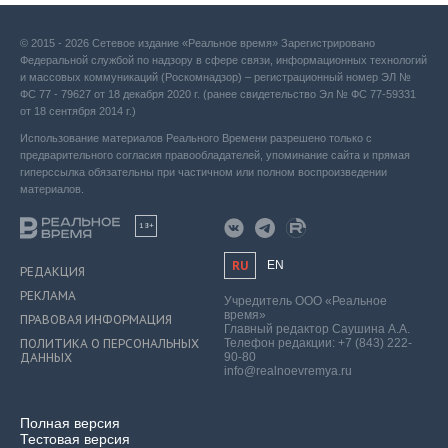
© 2015 - 2026 Сетевое издание «Реальное время» Зарегистрировано
Федеральной службой по надзору в сфере связи, информационных технологий
и массовых коммуникаций (Роскомнадзор) – регистрационный номер ЭЛ №
ФС 77 - 79627 от 18 декабря 2020 г. (ранее свидетельство Эл № ФС 77-59331
от 18 сентября 2014 г.)
Использование материалов Реального Времени разрешено только с
предварительного согласия правообладателей, упоминание сайта и прямая
гиперссылка обязательны при частичном или полном воспроизведении
материалов.
18+
RU
EN
РЕДАКЦИЯ
РЕКЛАМА
Учредитель ООО «Реальное
время»
ПРАВОВАЯ ИНФОРМАЦИЯ
Главный редактор Саушина А.А.
ПОЛИТИКА О ПЕРСОНАЛЬНЫХ
Телефон редакции: +7 (843) 222-
ДАННЫХ
90-80
info@realnoevremya.ru
Полная версия
Тестовая версия