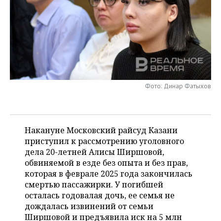
НЕФТЕХИМИЯ
РОЗНИЧНАЯ ТОРГОВЛЯ
НОВОСТИ ТЕХНОЛОГИЙ
МЕРОПРИЯТИЯ
НЕФТЬ
ТРАНСПОРТ
IT
НОВОСТИ МЕРОПРИЯТИЙ
СПОРТ
ОПК
УСЛУГИ
МЕДИА
ВЫЕЗДНАЯ РЕДАКЦИЯ
НОВОСТИ СПОРТА
ОБЩЕСТВО
ЭНЕРГЕТИКА
ТЕЛЕКОММУНИКАЦИИ
БИЗНЕС-БРАНЧИ
ФУТБОЛ
НОВОСТИ ОБЩЕСТВА
ФОТОГАЛЕРЕЯ
Фото: Динар Фатыхов
ONLINE-КОНФЕРЕНЦИИ
ХОККЕЙ
ВЛАСТЬ
СЮЖЕТЫ
Накануне Московский райсуд Казани
ОТКРЫТАЯ ЛЕКЦИЯ
БАСКЕТБОЛ
ИНФРАСТРУКТУРА
СПРАВОЧНИК
приступил к рассмотрению уголовного
дела 20-летней Алисы Ширшовой,
ВОЛЕЙБОЛ
ИСТОРИЯ
СПИСОК ПЕРСОН
ПОЛНАЯ ВЕРСИЯ
обвиняемой в езде без опыта и без прав,
которая в феврале 2025 года закончилась
КИБЕРСПОРТ
КУЛЬТУРА
СПИСОК КОМПАНИЙ
смертью пассажирки. У погибшей
осталась годовалая дочь, ее семья не
ФИГУРНОЕ КАТАНИЕ
МЕДИЦИНА
дождалась извинений от семьи
Ширшовой и предъявила иск на 5 млн