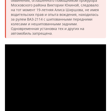
обвинения, оглашенного помощником прокурора
Московского района Виктории Юкиной, следовало:
на тот момент 19-летняя Алиса Ширшова, не имея
водительских прав и опыта вождения, находилась
за рулем ВАЗ-2114 с шипованными передними
колесами и нешипованными задними.
Одновременная установка тех и других на
автомобиль запрещена.