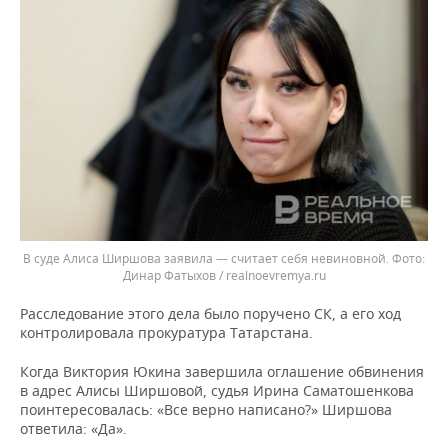
В суде Алиса Ширшова заявила — считает себя невиновной.
Динар Фатыхов / realnoevremya.ru
Расследование этого дела было поручено СК, а его ход
контролировала прокуратура Татарстана.
Когда Виктория Юкина завершила оглашение обвинения
в адрес Алисы Ширшовой, судья Ирина Саматошенкова
поинтересовалась: «Все верно написано?» Ширшова
ответила: «Да».