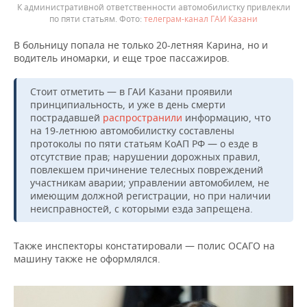
К административной ответственности автомобилистку привлекли
по пяти статьям.
телеграм-канал ГАИ Казани
В больницу попала не только 20-летняя Карина, но и
водитель иномарки, и еще трое пассажиров.
Стоит отметить — в ГАИ Казани проявили
принципиальность, и уже в день смерти
пострадавшей
распространили
информацию, что
на 19-летнюю автомобилистку составлены
протоколы по пяти статьям КоАП РФ — о езде в
отсутствие прав; нарушении дорожных правил,
повлекшем причинение телесных повреждений
участникам аварии; управлении автомобилем, не
имеющим должной регистрации, но при наличии
неисправностей, с которыми езда запрещена.
Также инспекторы констатировали — полис ОСАГО на
машину также не оформлялся.