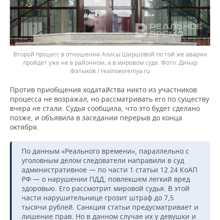
Второй процесс в отношении Алисы Ширшовой по той же аварии
пройдет уже не в районном, а в мировом суде.
Динар
Фатыхов / realnoevremya.ru
Против приобщения ходатайства никто из участников
процесса не возражал, но рассматривать его по существу
вчера не стали. Судья сообщила, что это будет сделано
позже, и объявила в заседании перерыв до конца
октября.
По данным «Реального времени», параллельно с
уголовным делом следователи направили в суд
административное — по части 1 статьи 12.24 КоАП
РФ — о нарушении ПДД, повлекшем легкий вред
здоровью. Его рассмотрит мировой судья. В этой
части нарушительнице грозит штраф до 7,5
тысячи рублей. Санкция статьи предусматривает и
лишение прав. Но в данном случае их у девушки и