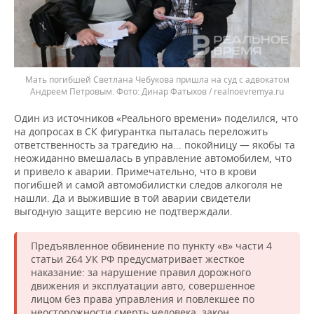
Мать погибшей Светлана Чебукова пришла на суд с адвокатом
Андреем Петровым.
Динар Фатыхов / realnoevremya.ru
Один из источников «Реального времени» поделился, что
на допросах в СК фигурантка пыталась переложить
ответственность за трагедию на... покойницу — якобы та
неожиданно вмешалась в управление автомобилем, что
и привело к аварии. Примечательно, что в крови
погибшей и самой автомобилистки следов алкоголя не
нашли. Да и выжившие в той аварии свидетели
выгодную защите версию не подтверждали.
Предъявленное обвинение по пункту «в» части 4
статьи 264 УК РФ предусматривает жесткое
наказание: за нарушение правил дорожного
движения и эксплуатации авто, совершенное
лицом без права управления и повлекшее по
неосторожности смерть человека, закон