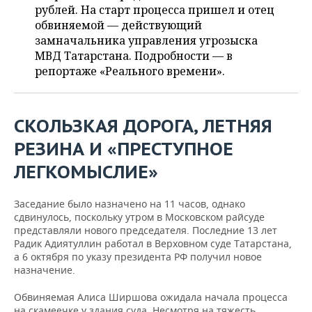
ВОДНЫЕ ВИДЫ СПОРТА
ОБРАЗОВАНИЕ
рублей. На старт процесса пришел и отец
обвиняемой — действующий
ХОККЕЙ С МЯЧОМ
ПРОИСШЕСТВИЯ
замначальника управления угрозыска
МВД Татарстана. Подробности — в
репортаже «Реального времени».
СКОЛЬЗКАЯ ДОРОГА, ЛЕТНЯЯ
РЕЗИНА И «ПРЕСТУПНОЕ
ЛЕГКОМЫСЛИЕ»
Заседание было назначено на 11 часов, однако
сдвинулось, поскольку утром в Московском райсуде
представляли нового председателя. Последние 13 лет
Радик Адиятуллин работал в Верховном суде Татарстана,
а 6 октября по указу президента РФ получил новое
назначение.
Обвиняемая Алиса Ширшова ожидала начала процесса
на скамеечке у здания суда. Несмотря на тяжесть