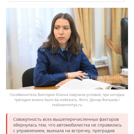
Гособвинитель Виктория Юкина озвучила условия, при которых
трагедии можно было бы избежать.
Динар Фатыхов /
realnoevremya.ru
Совокупность всех вышеперечисленных факторов
обернулась тем, что автомобилистка не справилась
с управлением, выехала на встречку, преградив