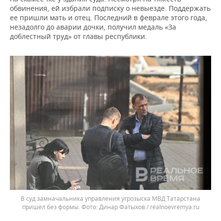
обвинения, ей избрали подписку о невыезде. Поддержать
ее пришли мать и отец. Последний в феврале этого года,
незадолго до аварии дочки, получил медаль «За
доблестный труд» от главы республики.
В суд замначальника управления угрозыска МВД Татарстана
пришел без формы.
Динар Фатыхов / realnoevremya.ru