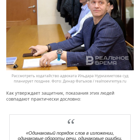
Рассмотреть ходатайство адвоката Ильдара Нуриахметова суд
планирует позднее.
Динар Фатыхов / realnoevremya.ru
Как утверждает защитник, показания этих людей
совпадают практически дословно:
«Одинаковый порядок слов в изложении,
одинаковые обороты речи, одинаковые ошибки.