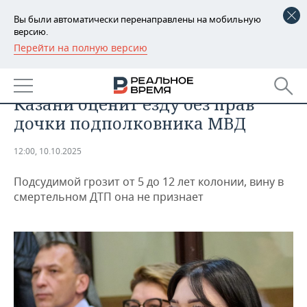
Вы были автоматически перенаправлены на мобильную
версию.
Перейти на полную версию
РЕГИОНЫ
ПРОИСШЕСТВИЯ
Трагедия в Валентинов день: суд
БАШКОРТОСТАН
НОВОСТИ
Казани оценит езду без прав
ТАТАРСТАН
АНАЛИТИКА
дочки подполковника МВД
УДМУРТИЯ
НОВОСТИ АНАЛИТИКИ
ЭКОНОМИКА
12:00, 10.10.2025
ДЕКЛАРАЦИИ О ДОХОДАХ
НОВОСТИ ЭКОНОМИКИ
ПРОМЫШЛЕННОСТЬ
Подсудимой грозит от 5 до 12 лет колонии, вину в
смертельном ДТП она не признает
КОРОЛИ ГОСЗАКАЗА ПФО
ФИНАНСЫ
НОВОСТИ
НЕДВИЖИМОСТЬ
ПРОМЫШЛЕННОСТИ
ВУЗЫ ТАТАРСТАНА
БАНКИ
НОВОСТИ НЕДВИЖИМОСТИ
АВТО
АГРОПРОМ
КОМУ ПРИНАДЛЕЖАТ
БЮДЖЕТ
НОВОСТИ АВТО
БИЗНЕС
ТОРГОВЫЕ ЦЕНТРЫ
МАШИНОСТРОЕНИЕ
ТАТАРСТАНА
ИНВЕСТИЦИИ
НОВОСТИ БИЗНЕСА
ТЕХНОЛОГИИ