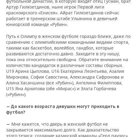
футбольной династии, в которую входят отец Гусман, брат
Артур Гилязетдинов, ныне игрок Первой лиги
красноярского «Енисея». Айрат Гилязетдинов сейчас
работает в тренерском штабе Ульянина в девичьей
юниорской команде «Рубин».
Путь к Олимпу в женском футболе гораздо ближе, даже по
сравнению с олимпийскими командными видами спорта,
такими как баскетбол, волейбол, гандбол, которые
развиваются достаточно давно. Заходите в эту нишу,
пока она относительно свободна. Обратите внимание на
количество кандидаток в различные составы сборных.
U19 Арина Цыплова, U16 Екатерина Леонтьева, Азалия
Миронова, София Савостина, Александра Сафронова и
Алина Хасаншина (все «Рубин»), Ангелина Филиппова,
U15 Яна Архипова (обе «Мирас») и Злата Горбачева
(«Рубин»).
—
До какого возраста девушки могут приходить в
футбол?
Мне кажется, что дверь в женский футбол не
—
закрывается максимально долго. Как доказательство
этого тезиса: создание казанской команды «Герл пауэрс»,