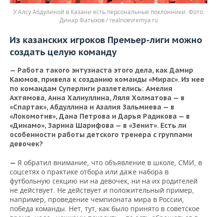
У Алсу Абдулиной в Казани есть персональные поклонники.
Динар Фатыхов / realnoevremya.ru
Из казанских игроков Премьер-лиги можно
создать целую команду
—
Работа такого энтузиаста этого дела, как Дамир
Каюмов, привела к созданию команды «Мирас». Из нее
по командам Суперлиги разлетелись: Амелия
Ахтямова, Анна Халиуллина, Ляля Холматова — в
«Спартак», Абдуллина и Азалия Зальмиева — в
«Локомотив», Дана Петрова и Дарья Радикова — в
«Динамо», Зарина Шарифова — в «Зенит». Есть ли
особенности работы детского тренера с группами
девочек?
Я обратил внимание, что объявление в школе, СМИ, в
—
соцсетях о практике отбора или даже набора в
футбольную секцию ни на девочек, ни на их родителей
не действует. Не действует и положительный пример,
например, проведение чемпионата мира в России,
победа команды. Нет, тут, как было принято в советское