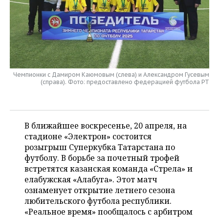
НЕФТЕХИМИЯ
РОЗНИЧНАЯ ТОРГОВЛЯ
НОВОСТИ ТЕХНОЛОГИЙ
МЕРОПРИЯТИЯ
НЕФТЬ
ТРАНСПОРТ
IT
НОВОСТИ МЕРОПРИЯТИЙ
СПОРТ
ОПК
УСЛУГИ
МЕДИА
ВЫЕЗДНАЯ РЕДАКЦИЯ
НОВОСТИ СПОРТА
ОБЩЕСТВО
ЭНЕРГЕТИКА
Чемпионки с Дамиром Каюмовым (слева) и Александром Гусевым
(справа). Фото: предоставлено федерацией футбола РТ
ТЕЛЕКОММУНИКАЦИИ
БИЗНЕС-БРАНЧИ
ФУТБОЛ
НОВОСТИ ОБЩЕСТВА
ФОТОГАЛЕРЕЯ
ONLINE-КОНФЕРЕНЦИИ
ХОККЕЙ
ВЛАСТЬ
СЮЖЕТЫ
В ближайшее воскресенье, 20 апреля, на
ОТКРЫТАЯ ЛЕКЦИЯ
БАСКЕТБОЛ
ИНФРАСТРУКТУРА
СПРАВОЧНИК
стадионе «Электрон» состоится
розыгрыш Суперкубка Татарстана по
ВОЛЕЙБОЛ
ИСТОРИЯ
СПИСОК ПЕРСОН
ПОЛНАЯ ВЕРСИЯ
футболу. В борьбе за почетный трофей
встретятся казанская команда «Стрела» и
КИБЕРСПОРТ
КУЛЬТУРА
СПИСОК КОМПАНИЙ
елабужская «Алабуга». Этот матч
ознаменует открытие летнего сезона
ФИГУРНОЕ КАТАНИЕ
МЕДИЦИНА
любительского футбола республики.
«Реальное время» пообщалось с арбитром