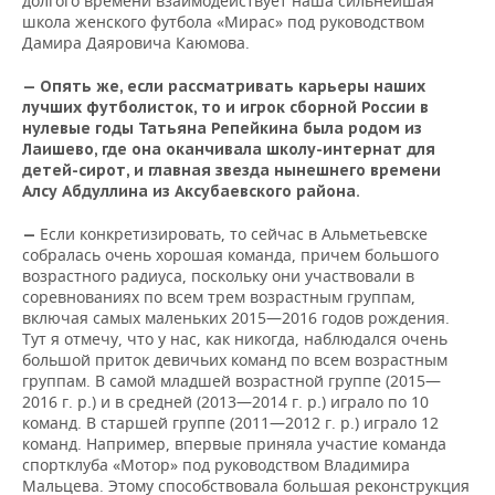
долгого времени взаимодействует наша сильнейшая
школа женского футбола «Мирас» под руководством
Дамира Даяровича Каюмова.
—
Опять же, если рассматривать карьеры наших
лучших футболисток, то и игрок сборной России в
нулевые годы Татьяна Репейкина была родом из
Лаишево, где она оканчивала школу-интернат для
детей-сирот, и главная звезда нынешнего времени
Алсу Абдуллина из Аксубаевского района.
Если конкретизировать, то сейчас в Альметьевске
—
собралась очень хорошая команда, причем большого
возрастного радиуса, поскольку они участвовали в
соревнованиях по всем трем возрастным группам,
включая самых маленьких 2015—2016 годов рождения.
Тут я отмечу, что у нас, как никогда, наблюдался очень
большой приток девичьих команд по всем возрастным
группам. В самой младшей возрастной группе (2015—
2016 г. р.) и в средней (2013—2014 г. р.) играло по 10
команд. В старшей группе (2011—2012 г. р.) играло 12
команд. Например, впервые приняла участие команда
спортклуба «Мотор» под руководством Владимира
Мальцева. Этому способствовала большая реконструкция