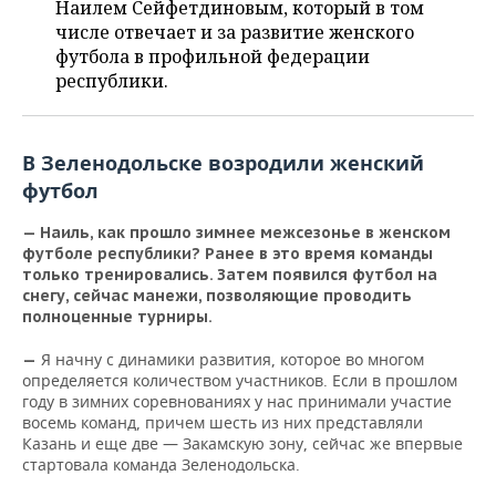
ВОДНЫЕ ВИДЫ СПОРТА
ОБРАЗОВАНИЕ
Наилем Сейфетдиновым, который в том
числе отвечает и за развитие женского
ХОККЕЙ С МЯЧОМ
ПРОИСШЕСТВИЯ
футбола в профильной федерации
республики.
В Зеленодольске возродили женский
футбол
— Наиль, как прошло зимнее межсезонье в женском
футболе республики? Ранее в это время команды
только тренировались. Затем появился футбол на
снегу, сейчас манежи, позволяющие проводить
полноценные турниры.
Я начну с динамики развития, которое во многом
—
определяется количеством участников. Если в прошлом
году в зимних соревнованиях у нас принимали участие
восемь команд, причем шесть из них представляли
Казань и еще две — Закамскую зону, сейчас же впервые
стартовала команда Зеленодольска.