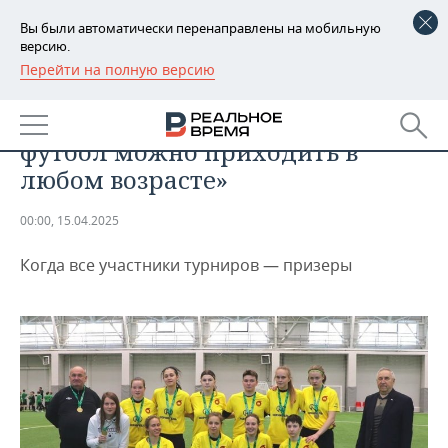
Вы были автоматически перенаправлены на мобильную
версию.
Перейти на полную версию
РЕГИОНЫ
СПОРТ
Наиль Сейфетдинов: «В женский
БАШКОРТОСТАН
НОВОСТИ
футбол можно приходить в
ТАТАРСТАН
АНАЛИТИКА
любом возрасте»
УДМУРТИЯ
НОВОСТИ АНАЛИТИКИ
ЭКОНОМИКА
00:00, 15.04.2025
ДЕКЛАРАЦИИ О ДОХОДАХ
НОВОСТИ ЭКОНОМИКИ
ПРОМЫШЛЕННОСТЬ
Когда все участники турниров — призеры
КОРОЛИ ГОСЗАКАЗА ПФО
ФИНАНСЫ
НОВОСТИ
НЕДВИЖИМОСТЬ
ПРОМЫШЛЕННОСТИ
ВУЗЫ ТАТАРСТАНА
БАНКИ
НОВОСТИ НЕДВИЖИМОСТИ
АВТО
АГРОПРОМ
КОМУ ПРИНАДЛЕЖАТ
БЮДЖЕТ
НОВОСТИ АВТО
БИЗНЕС
ТОРГОВЫЕ ЦЕНТРЫ
МАШИНОСТРОЕНИЕ
ТАТАРСТАНА
ИНВЕСТИЦИИ
НОВОСТИ БИЗНЕСА
ТЕХНОЛОГИИ