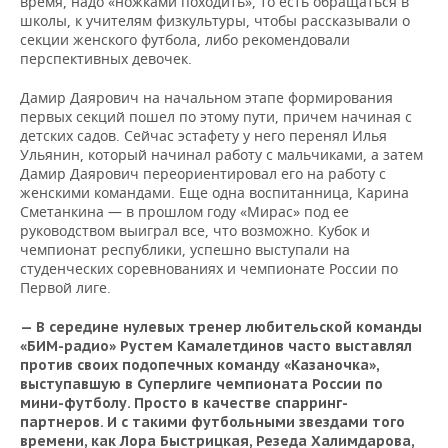
время, надо «ножками походить», то есть обращаться в
школы, к учителям физкультуры, чтобы рассказывали о
секции женского футбола, либо рекомендовали
перспективных девочек.
Дамир Даярович на начальном этапе формирования
первых секций пошел по этому пути, причем начиная с
детских садов. Сейчас эстафету у него перенял Илья
Ульянин, который начинал работу с мальчиками, а затем
Дамир Даярович переориентировал его на работу с
женскими командами. Еще одна воспитанница, Карина
Сметанкина — в прошлом году «Мирас» под ее
руководством выиграл все, что возможно. Кубок и
чемпионат республики, успешно выступали на
студенческих соревнованиях и чемпионате России по
Первой лиге.
—
В середине нулевых тренер любительской команды
«БИМ-радио» Рустем Камалетдинов часто выставлял
против своих подопечных команду «Казаночка»,
выступавшую в Суперлиге чемпионата России по
мини-футболу. Просто в качестве спарринг-
партнеров. И с такими футбольными звездами того
времени, как Лора Быстрицкая, Резеда Халимдарова,