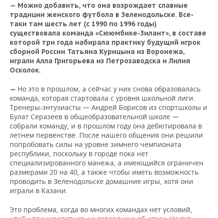
— Можно
добавить, что она возрождает славные
традиции женского футбола в Зеленодольске. Все-
таки там шесть лет (с 1990 по 1996 годы)
существовала
команда «Сююмбике-Зилант», в составе
которой три года набирала практику будущий игрок
сборной России Татьяна Курицына из Воронежа,
играли Алла Григорьева из Петрозаводска и Лилия
Осколок.
Но это в прошлом, а сейчас у них снова образовалась
—
команда, которая стартовала с уровня школьной лиги.
Тренеры-энтузиасты — Андрей Борисов из спортшколы и
Булат Серазеев в общеобразовательной школе —
собрали команду, и в прошлом году она дебютировала в
летнем первенстве. После нашего общения они решили
попробовать силы на уровне зимнего чемпионата
республики, поскольку в городе пока нет
специализированного манежа, а имеющийся ограничен
размерами 20 на 40, а также чтобы иметь возможность
проводить в Зеленодольске домашние игры, хотя они
играли в Казани.
Это проблема, когда во многих командах нет условий,