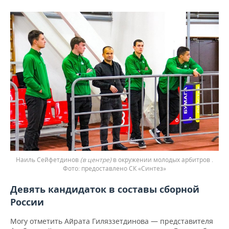
Наиль Сейфетдинов
(в центре)
в окружении молодых арбитров .
предоставлено СК «Синтез»
Девять кандидаток в составы сборной
России
Могу отметить Айрата Гиляззетдинова — представителя