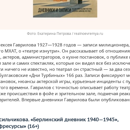
Екатерина Петрова / realnoevremya.ru
ексея Гаврилова 1927—1928 годов — записи милиционера,
о МХАТ, о «театре изнутри». Он рассказывает об отношения
, актеров, администраторов, о кухне постановок, о публике 
 зале и самих спектаклях, которые он видел все без исключ
и ничего не известно, но театрал он страстный — за два се
булгаковские «Дни Турбиных» 166 раз. Записи фиксируют 
тановок, нюансы актерской игры, курьезные инциденты с п
того времени. Гаврилов с точностью описывает работу теа
акже происшествия в фойе и зрительном зале, подмечая реак
зрителей. Впервые дневники Гаврилова были опубликован
сильчикова. «Берлинский дневник 1940—1945»,
фресурсы» (16+)