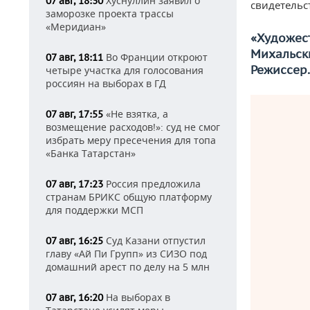
Хуснуллин заявил о
07 авг, 18:30
свидетельс
заморозке проекта трассы
«Меридиан»
«Художес
Михальски
Во Франции откроют
07 авг, 18:11
Режиссер. 
четыре участка для голосования
россиян на выборах в ГД
«Не взятка, а
07 авг, 17:55
возмещение расходов!»: суд не смог
избрать меру пресечения для топа
«Банка Татарстан»
Россия предложила
07 авг, 17:23
странам БРИКС общую платформу
для поддержки МСП
Суд Казани отпустил
07 авг, 16:25
главу «Ай Пи Групп» из СИЗО под
домашний арест по делу на 5 млн
На выборах в
07 авг, 16:20