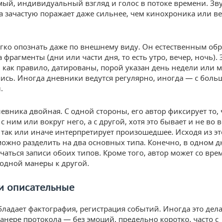
ый, индивидуальный взгляд и голос в потоке времени. Зв
са зачастую поражает даже сильнее, чем кинохроника или в
гко опознать даже по внешнему виду. Он естественным об
 фрагменты (дни или части дня, то есть утро, вечер, ночь). 
 как правило, датированы, порой указан день недели или ме
пись. Иногда дневники ведутся регулярно, иногда — с бол
.
евника двойная. С одной стороны, его автор фиксирует то, 
 ним или вокруг него, а с другой, хотя это бывает и не во в
 так или иначе интерпретирует произошедшее. Исходя из эт
ожно разделить на два основных типа. Конечно, в одном 
ечаться записи обоих типов. Кроме того, автор может со вр
 одной манеры к другой.
и описательные
бладает фактография, регистрация событий. Иногда это дела
анере протокола — без эмоций, предельно коротко, часто с