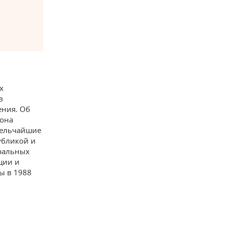
х
в
ения. Об
зона
мельчайшие
убликой и
тральных
ции и
ы в 1988