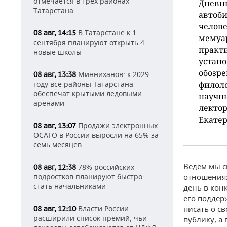
отмечается в трех районах
Дневни
Татарстана
автоби
челове
В Татарстане к 1
08 авг, 14:15
мемуар
сентября планируют открыть 4
практи
новые школы
устан
обозре
Минниханов: к 2029
08 авг, 13:38
году все районы Татарстана
филоло
обеспечат крытыми ледовыми
научн
аренами
лектор
Екатер
Продажи электронных
08 авг, 13:07
ОСАГО в России выросли на 65% за
семь месяцев
Ведем мы с
78% российских
08 авг, 12:38
подростков планируют быстро
отношениях
стать начальниками
день в кон
его поддер
Власти России
писать о с
08 авг, 12:10
расширили список премий, чьи
публику, а