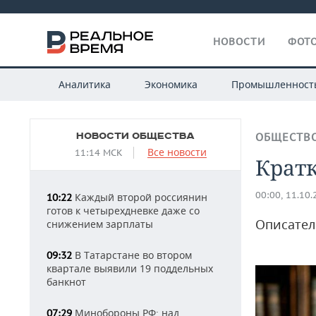
НОВОСТИ
ФОТО
Аналитика
Экономика
Промышленност
НОВОСТИ ОБЩЕСТВА
ОБЩЕСТВ
Все новости
11:14 МСК
Крат
00:00, 11.10
Каждый второй россиянин
10:22
готов к четырехдневке даже со
Описател
снижением зарплаты
В Татарстане во втором
09:32
квартале выявили 19 поддельных
банкнот
Минобороны РФ: над
07:29