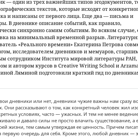
к — один из трех важнейших типов эгодокументов, т
ографических текстов, которые исходят от конкретно
ка и написаны от первого лица. Еще два — письма и
ы. В дневнике описание событий, как правило,
чески синхронно самим событиям. Во всяком случае, 
овка на минимальный временной разрыв. Литератур
ватель «Реального времени» Екатерина Петрова совме
гом, исследователем дневников и мемуаров, старши
ым сотрудником Института мировой литературы РАН,
ом и автором курсов в Creative Writing School и Arzam
иной Ляминой подготовили краткий гид по дневника
вои дневники или нет, дневники чужие важны нам сразу в
. Они рассказывают о том, как конкретный человек жил изо
кретных условиях, часто — ужасных. И тем не менее ведени
живало и давало силы не просто влачить существование, а 
воей жизни, тем самым утверждая ее ценность. Причем писат
 в первую очередь для себя. Кроме этого, любой дневник — 