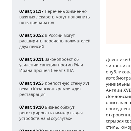
Перечень жизненно
07 авг, 21:17
важных лекарств могут пополнить
пять препаратов
В России могут
07 авг, 20:52
расширить перечень получателей
двух пенсий
Дневники С
Законопроект об
07 авг, 20:11
усилении санкций против РФ и
чиновника 
Ирана прошел Сенат США
опубликова
автобиогра
Крепостную стену XVI
07 авг, 19:55
уникальны
века в Казанском кремле ждет
Англии XVI
реставрация
Лондонский
описывал п
Бизнес обяжут
07 авг, 19:10
повседневн
регистрировать сим-карты для
откровенны
устройств на «Госуслугах»
скрывая св
стиль, юмо