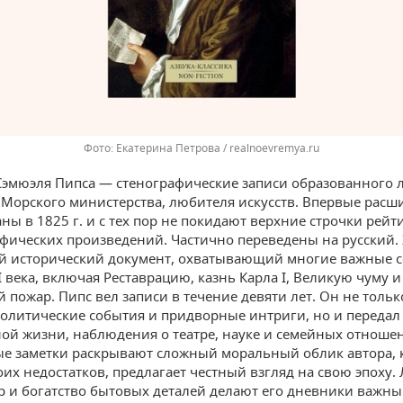
Екатерина Петрова / realnoevremya.ru
эмюэля Пипса — стенографические записи образованного 
Морского министерства, любителя искусств. Впервые рас
ны в 1825 г. и с тех пор не покидают верхние строчки рейт
фических произведений. Частично переведены на русский. 
й исторический документ, охватывающий многие важные 
I века, включая Реставрацию, казнь Карла I, Великую чуму и
 пожар. Пипс вел записи в течение девяти лет. Он не тольк
олитические события и придворные интриги, но и передал
ой жизни, наблюдения о театре, науке и семейных отношен
е заметки раскрывают сложный моральный облик автора, 
оих недостатков, предлагает честный взгляд на свою эпоху.
р и богатство бытовых деталей делают его дневники важн