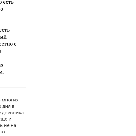
о есть
го
есть
ный
стно с
м
as
м.
о многих
 дня в
е дневника
еще и
ь не на
это