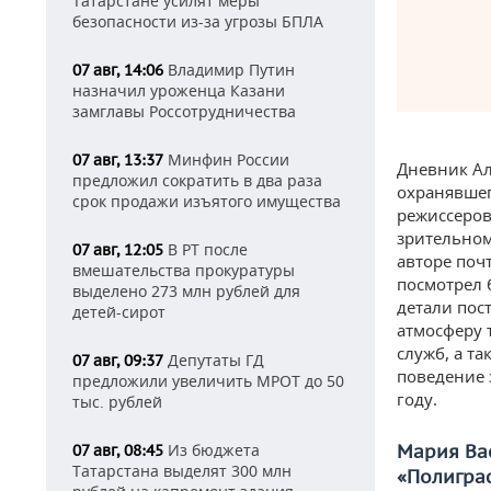
Татарстане усилят меры
безопасности из-за угрозы БПЛА
Владимир Путин
07 авг, 14:06
назначил уроженца Казани
замглавы Россотрудничества
Минфин России
07 авг, 13:37
Дневник Ал
предложил сократить в два раза
охранявшег
срок продажи изъятого имущества
режиссеров
зрительном
В РТ после
07 авг, 12:05
авторе почт
вмешательства прокуратуры
посмотрел 
выделено 273 млн рублей для
детали пос
детей-сирот
атмосферу 
служб, а т
Депутаты ГД
07 авг, 09:37
поведение 
предложили увеличить МРОТ до 50
году.
тыс. рублей
Мария Ва
Из бюджета
07 авг, 08:45
Татарстана выделят 300 млн
«Полигра