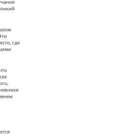
учание
еликий
разом
Эти
сто, где
ьшими
что
сех
ого,
дневнике
еменем
ется