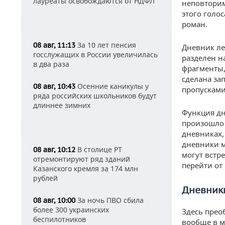
лауреаты освобождаются от НДФЛ
неповторим
этого голо
роман.
За 10 лет пенсия
08 авг, 11:13
Дневник ле
госслужащих в России увеличилась
разделен на
в два раза
фрагменты,
сделана за
Осенние каникулы у
08 авг, 10:43
пропусками
ряда российских школьников будут
длиннее зимних
Функция дн
произошло с
дневниках,
дневники м
В столице РТ
08 авг, 10:12
могут встр
отремонтируют ряд зданий
перейти от
Казанского кремля за 174 млн
рублей
Дневник
За ночь ПВО сбила
08 авг, 10:00
более 300 украинских
Здесь прео
беспилотников
вообще в м