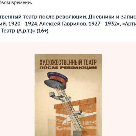
твом времени.
твенный театр после революции. Дневники и запис
й. 1920—1924. Алексей Гаврилов. 1927—1932», «Арти
Театр (А.р.т.)» (16+)