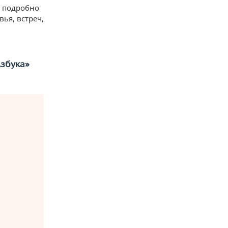
е подробно
ья, встреч,
Азбука»