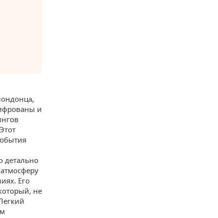
лондонца,
шифрованы и
ингов
Этот
события
о детально
 атмосферу
иях. Его
который, не
 Легкий
ым