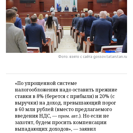
НЕФТЕХИМИЯ
РОЗНИЧНАЯ ТОРГОВЛЯ
НОВОСТИ ТЕХНОЛОГИЙ
МЕРОПРИЯТИЯ
НЕФТЬ
ТРАНСПОРТ
IT
НОВОСТИ МЕРОПРИЯТИЙ
СПОРТ
ОПК
УСЛУГИ
МЕДИА
ВЫЕЗДНАЯ РЕДАКЦИЯ
НОВОСТИ СПОРТА
ОБЩЕСТВО
ЭНЕРГЕТИКА
ТЕЛЕКОММУНИКАЦИИ
БИЗНЕС-БРАНЧИ
ФУТБОЛ
НОВОСТИ ОБЩЕСТВА
ФОТОГАЛЕРЕЯ
Фото: взято с сайта gossov.tatarstan.ru
ONLINE-КОНФЕРЕНЦИИ
ХОККЕЙ
ВЛАСТЬ
СЮЖЕТЫ
ОТКРЫТАЯ ЛЕКЦИЯ
БАСКЕТБОЛ
ИНФРАСТРУКТУРА
СПРАВОЧНИК
«По упрощенной системе
налогообложения надо оставить прежние
ВОЛЕЙБОЛ
ИСТОРИЯ
СПИСОК ПЕРСОН
ПОЛНАЯ ВЕРСИЯ
ставки в 8% (берется с прибыли) и 20% (с
выручки) на доход, превышающий порог
КИБЕРСПОРТ
КУЛЬТУРА
СПИСОК КОМПАНИЙ
в 60 млн рублей (вместо предлагаемого
введения НДС, —
.). Но если не
прим. авт
ФИГУРНОЕ КАТАНИЕ
МЕДИЦИНА
захотят, будем просить компенсации
выпадающих доходов», — заявил