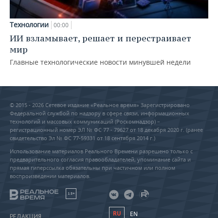
Технологии
00:00
ИИ взламывает, решает и перестраивает
мир
Главные технологические новости минувшей недели
© 2015 - 2026 Сетевое издание «Реальное время» Зарегистрировано
Федеральной службой по надзору в сфере связи, информационных
технологий и массовых коммуникаций (Роскомнадзор) –
регистрационный номер ЭЛ № ФС 77 - 79627 от 18 декабря 2020 г. (ранее
свидетельство Эл № ФС 77-59331 от 18 сентября 2014 г.)
Использование материалов Реального Времени разрешено только с
предварительного согласия правообладателей, упоминание сайта и
прямая гиперссылка обязательны при частичном или полном
воспроизведении материалов.
18+
RU
EN
РЕДАКЦИЯ