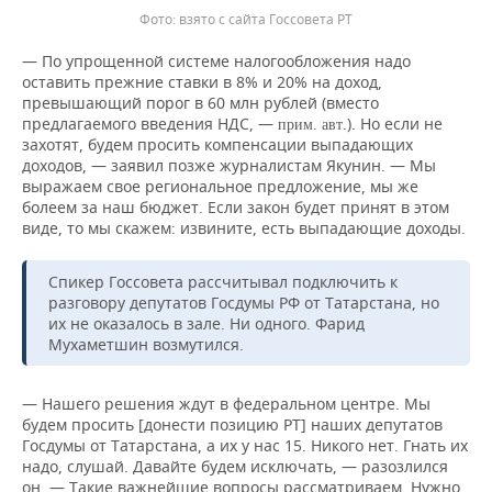
взято с сайта Госсовета РТ
— По упрощенной системе налогообложения надо
оставить прежние ставки в 8% и 20% на доход,
превышающий порог в 60 млн рублей (вместо
предлагаемого введения НДС, —
.). Но если не
прим. авт
захотят, будем просить компенсации выпадающих
доходов, — заявил позже журналистам Якунин. — Мы
выражаем свое региональное предложение, мы же
болеем за наш бюджет. Если закон будет принят в этом
виде, то мы скажем: извините, есть выпадающие доходы.
Спикер Госсовета рассчитывал подключить к
разговору депутатов Госдумы РФ от Татарстана, но
их не оказалось в зале. Ни одного. Фарид
Мухаметшин возмутился.
— Нашего решения ждут в федеральном центре. Мы
будем просить [донести позицию РТ] наших депутатов
Госдумы от Татарстана, а их у нас 15. Никого нет. Гнать их
надо, слушай. Давайте будем исключать, — разозлился
он. — Такие важнейшие вопросы рассматриваем. Нужно