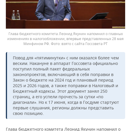
Глава бюджетного комитета Леонид Якунин напомнил о главных
изменениях в налогообложении, впервые представленных 28 мая
Минфином РФ.
взято с сайта Госсовета РТ
Повод для «пятиминутки» с ним оказался более чем
веским. Накануне в аппарат Госсовета официально
поступил полный пакет федеральных
законопроектов, включающий в себя поправки в
Закон о бюджете на 2024 год и плановый период
2025 и 2026 годов, а также поправки в Налоговый и
Бюджетный кодексы. Этот документ занял 250
страниц, а его успели прочесть за сутки «по
диагонали». Но к 17 июня, когда в Госдуме стартуют
первые слушания, регионы должны представить
свою позицию.
Глава бюджетного комитета Леонид Якунин напомнил о