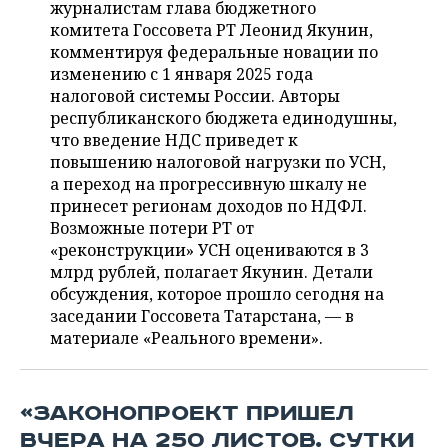
ВОДНЫЕ ВИДЫ СПОРТА
ОБРАЗОВАНИЕ
журналистам глава бюджетного
комитета Госсовета РТ Леонид Якунин,
ХОККЕЙ С МЯЧОМ
ПРОИСШЕСТВИЯ
комментируя федеральные новации по
изменению с 1 января 2025 года
налоговой системы России. Авторы
республиканского бюджета единодушны,
что введение НДС приведет к
повышению налоговой нагрузки по УСН,
а переход на прогрессивную шкалу не
принесет регионам доходов по НДФЛ.
Возможные потери РТ от
«реконструкции» УСН оцениваются в 3
млрд рублей, полагает Якунин. Детали
обсуждения, которое прошло сегодня на
заседании Госсовета Татарстана, — в
материале «Реального времени».
«ЗАКОНОПРОЕКТ ПРИШЕЛ
ВЧЕРА НА 250 ЛИСТОВ. СУТКИ