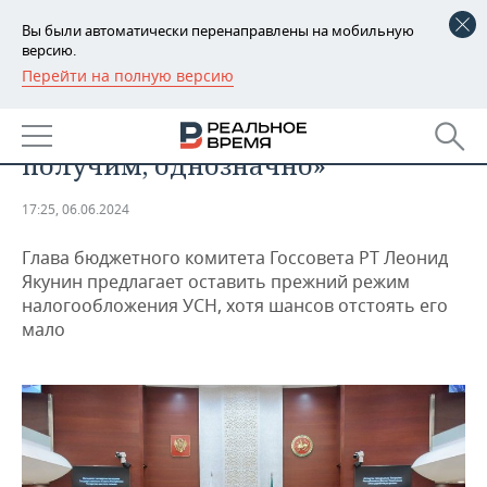
Вы были автоматически перенаправлены на мобильную
версию.
Перейти на полную версию
РЕГИОНЫ
ЭКОНОМИКА
«Никаких допдоходов не
БАШКОРТОСТАН
НОВОСТИ
получим, однозначно»
ТАТАРСТАН
АНАЛИТИКА
17:25, 06.06.2024
УДМУРТИЯ
НОВОСТИ АНАЛИТИКИ
ЭКОНОМИКА
Глава бюджетного комитета Госсовета РТ Леонид
ДЕКЛАРАЦИИ О ДОХОДАХ
НОВОСТИ ЭКОНОМИКИ
ПРОМЫШЛЕННОСТЬ
Якунин предлагает оставить прежний режим
налогообложения УСН, хотя шансов отстоять его
КОРОЛИ ГОСЗАКАЗА ПФО
ФИНАНСЫ
НОВОСТИ
НЕДВИЖИМОСТЬ
мало
ПРОМЫШЛЕННОСТИ
ВУЗЫ ТАТАРСТАНА
БАНКИ
НОВОСТИ НЕДВИЖИМОСТИ
АВТО
АГРОПРОМ
КОМУ ПРИНАДЛЕЖАТ
БЮДЖЕТ
НОВОСТИ АВТО
БИЗНЕС
ТОРГОВЫЕ ЦЕНТРЫ
МАШИНОСТРОЕНИЕ
ТАТАРСТАНА
ИНВЕСТИЦИИ
НОВОСТИ БИЗНЕСА
ТЕХНОЛОГИИ