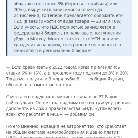
облагался по ставке 8% (берется с прибыли) или
20% (с выручки) в зависимости от метода
исчисления, то теперь предлагается обложить его
НДС (в зависимости от вида товара — 20 или 10%).
Если учесть, что НДС полностью зачисляется в
федеральный бюджет, то налоговые поступления
уйдут в Москву. Можно сказать, что УСН решили
«разделить» на двоих, хотя раньше он полностью
зачислялся в региональный бюджет.
— Если сравнивать с 2022 годом, когда применялись
ставки 6% и 15%, а в прошлом году подняли до 8% и 20%.
Тогда мы получили 3 млрд рублей, — сообщил Якунин,
обозначая возможные потери.
С места его поддержал министр финансов РТ Радик
Гайзатуллин. Он не стал подниматься на трибуну, решив
дополнять из ложи правительства. «НДС «утяжеляет»
всех, кто работает в МСБ», — добавил он.
По его мнению, новация не затронет тех, кто «работает
на общей системе налогообложения и давно платит
НДС». А желание «отщипнуть» у тех, кто сидит на УСН,