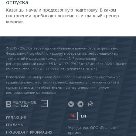
отпуска
Казанцы начали предсезонную подготовку. В каком
настроении пребывают хоккеисты и главный тренер
команды
© 2015 - 2026 Сетевое издание «Реальное время» Зарегистрировано
Федеральной службой по надзору в сфере связи, информационных
технологий и массовых коммуникаций (Роскомнадзор) –
регистрационный номер ЭЛ № ФС 77 - 79627 от 18 декабря 2020 г. (ранее
свидетельство Эл № ФС 77-59331 от 18 сентября 2014 г.)
Использование материалов Реального Времени разрешено только с
предварительного согласия правообладателей, упоминание сайта и
прямая гиперссылка обязательны при частичном или полном
воспроизведении материалов.
18+
RU
EN
РЕДАКЦИЯ
РЕКЛАМА
Учредитель ООО «Реальное
ПРАВОВАЯ ИНФОРМАЦИЯ
время»