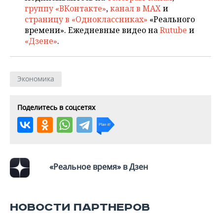
ВОДНЫЕ ВИДЫ СПОРТА
ОБРАЗОВАНИЕ
группу «ВКонтакте»
,
канал в MAX
и
страницу в «Одноклассниках»
«Реального
ХОККЕЙ С МЯЧОМ
ПРОИСШЕСТВИЯ
времени». Ежедневные видео на
Rutube
и
«Дзене»
.
Экономика
Поделитесь в соцсетях
«Реальное время» в Дзен
НОВОСТИ ПАРТНЕРОВ