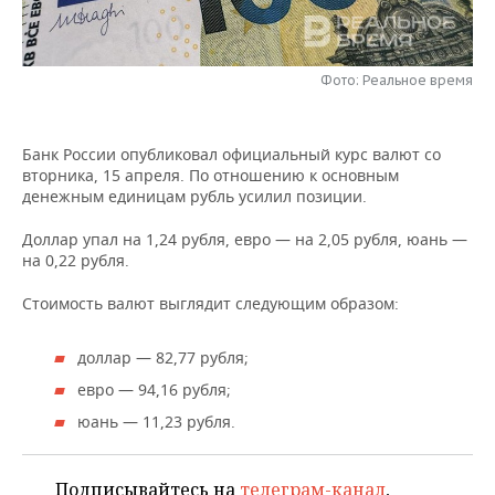
НЕФТЕХИМИЯ
РОЗНИЧНАЯ ТОРГОВЛЯ
НОВОСТИ ТЕХНОЛОГИЙ
МЕРОПРИЯТИЯ
НЕФТЬ
Фото: Реальное время
ТРАНСПОРТ
IT
НОВОСТИ МЕРОПРИЯТИЙ
СПОРТ
ОПК
УСЛУГИ
МЕДИА
ВЫЕЗДНАЯ РЕДАКЦИЯ
НОВОСТИ СПОРТА
ОБЩЕСТВО
Банк России опубликовал официальный курс валют со
ЭНЕРГЕТИКА
вторника, 15 апреля. По отношению к основным
ТЕЛЕКОММУНИКАЦИИ
БИЗНЕС-БРАНЧИ
ФУТБОЛ
НОВОСТИ ОБЩЕСТВА
ФОТОГАЛЕРЕЯ
денежным единицам рубль усилил позиции.
Доллар упал на 1,24 рубля, евро — на 2,05 рубля, юань —
ONLINE-КОНФЕРЕНЦИИ
ХОККЕЙ
ВЛАСТЬ
СЮЖЕТЫ
на 0,22 рубля.
ОТКРЫТАЯ ЛЕКЦИЯ
БАСКЕТБОЛ
ИНФРАСТРУКТУРА
СПРАВОЧНИК
Стоимость валют выглядит следующим образом:
ВОЛЕЙБОЛ
ИСТОРИЯ
СПИСОК ПЕРСОН
ПОЛНАЯ ВЕРСИЯ
доллар — 82,77 рубля;
евро — 94,16 рубля;
КИБЕРСПОРТ
КУЛЬТУРА
СПИСОК КОМПАНИЙ
юань — 11,23 рубля.
ФИГУРНОЕ КАТАНИЕ
МЕДИЦИНА
Подписывайтесь на
телеграм-канал
,